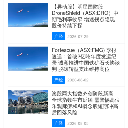
【异动股】明星国防股
DroneShield（ASX:DRO）中
期毛利率收窄 增速拐点隐现
股价持续下探
产经
2026-07-29
Fortescue（ASX:FMG) 季报
速递：首破2亿吨年度发运纪
录 诚意推进中国铁矿石长协谈
判 脱碳转型支出维持高位
产经
2026-08-02
澳股两大指数齐创阶段新高：
全球指数牛市延续 需警惕高位
乐观麻痹和AI概念股短期冲高
后回落风险
产经
2026-08-05