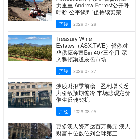
力重重 Andrew Forrest公开呼
吁盼“公平谈判”促持续繁荣
产经
2026-07-28
Treasury Wine
Estates（ASX:TWE）暂停对
华供应奔富Bin 407三个月 深
入整顿渠道灰色市场
产经
2026-07-27
澳股财报季前瞻：盈利增长乏
力引致预期偏冷 市场悲观定价
催生反转契机
产经
2026-08-05
更多澳人资产达百万美元 澳人
财富中位数位列全球第三