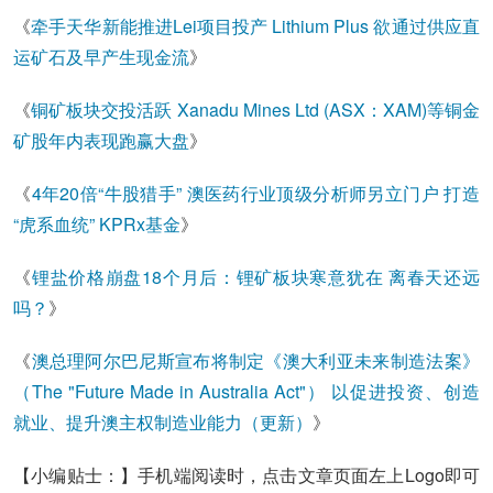
《
牵手天华新能推进Lei项目投产 Lithium Plus 欲通过供应直
运矿石及早产生现金流
》
《
铜矿板块交投活跃 Xanadu Mines Ltd (ASX：XAM)等铜金
矿股年内表现跑赢大盘
》
《
4年20倍“牛股猎手” 澳医药行业顶级分析师另立门户 打造
“虎系血统” KPRx基金
》
《
锂盐价格崩盘18个月后：锂矿板块寒意犹在 离春天还远
吗？
》
《
澳总理阿尔巴尼斯宣布将制定《澳大利亚未来制造法案》
（The "Future Made in Australia Act"） 以促进投资、创造
就业、提升澳主权制造业能力（更新）
》
【小编贴士：】手机端阅读时，点击文章页面左上Logo即可