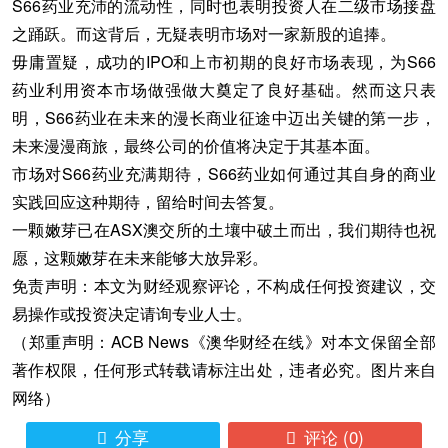
S66药业充沛的流动性，同时也表明投资人在二级市场接盘
之踊跃。而这背后，无疑表明市场对一家新股的追捧。
毋庸置疑，成功的IPO和上市初期的良好市场表现，为S66
药业利用资本市场做强做大奠定了良好基础。然而这只表
明，S66药业在未来的漫长商业征途中迈出关键的第一步，
未来漫漫商旅，最终公司的价值将决定于其基本面。
市场对S66药业充满期待，S66药业如何通过其自身的商业
实践回应这种期待，留给时间去答复。
一颗嫩芽已在ASX澳交所的土壤中破土而出，我们期待也祝
愿，这颗嫩芽在未来能够大放异彩。
免责声明：本文为财经观察评论，不构成任何投资建议，交
易操作或投资决定请询专业人士。
（郑重声明：ACB News《澳华财经在线》对本文保留全部
著作权限，任何形式转载请标注出处，违者必究。图片来自
网络）
分享
评论
(0)

