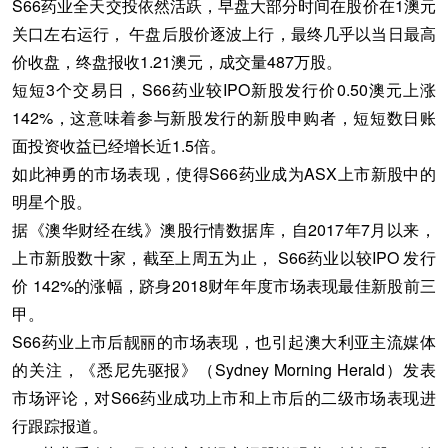
S66药业全天交投依然活跃，早盘大部分时间在股价在1澳元
关口左右运行， 午盘后股价逐波上行，最终几乎以当日最高
价收盘，终盘报收1.21澳元，成交量487万股。
短短3个交易日，S66药业较IPO新股发行价0.50澳元上涨
142%，这意味着参与新股发行的新股申购者，短短数日账
面投资收益已经增长近1.5倍。
如此神勇的市场表现，使得S66药业成为ASX上市新股中的
明星个股。
据《澳华财经在线》澳股行情数据库，自2017年7月以来，
上市新股数十家，截至上周五为止， S66药业以较IPO 发行
价 142%的涨幅，跻身2018财年年度市场表现最佳新股前三
甲。
S66药业上市后靓丽的市场表现，也引起澳大利亚主流媒体
的关注，《悉尼先驱报》（Sydney Morning Herald）发表
市场评论，对S66药业成功上市和上市后的二级市场表现进
行跟踪报道。