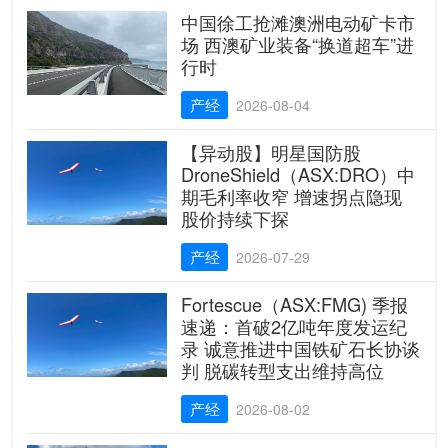
中国徐工抢滩澳洲电动矿卡市
场 西澳矿业装备“换道超车”进
行时
产经
2026-08-04
【异动股】明星国防股
DroneShield（ASX:DRO）中
期毛利率收窄 增速拐点隐现
股价持续下探
产经
2026-07-29
Fortescue（ASX:FMG) 季报
速递：首破2亿吨年度发运纪
录 诚意推进中国铁矿石长协谈
判 脱碳转型支出维持高位
产经
2026-08-02