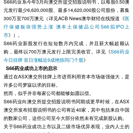
S66药业系今年3月向澳交所提交招股说明书，以每股0.50澳
元发行最少6,620,000股、最多14,620,000股公司股份，募集
300万至700万澳元（详见ACB News澳华财经在线报道《
医
疗保健板块强势上涨 澳本土保健品公司S66拟IPO上
市
》）。
S66药业新股发行在短短数月内完成，并且获大幅超额认
购，最终以700万澳元发行上限完美收官。详见《
S66药业
今日挂牌 首日涨幅近6成艳惊同门个股
》
S66药业成功上市的启示
通过在ASX澳交所挂牌上市进而利用资本市场做强做大，是
许多公司梦寐以求的目标。
然而，似乎并非每家公司都能够如愿以偿。
S66药业向澳交所提交招股说明书同期或更早时候，在ASX
澳交所发布招股说明书的公司将近40家，其中包括来自中国
的数家公司，这些公司至今大部分依然未有完成新股认购。
关于S66药业成功上市以及二级市场优异表现，业内人士的