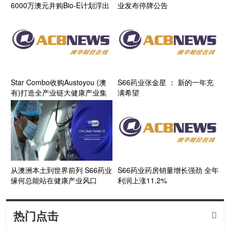
6000万澳元并购Bio-E计划浮出
业发布停牌公告 ​
水面
Star Combo收购Austoyou (澳
S66药业张金星 ： 新的一年充
有)打造全产业链大健康产业集
满希望
团
从澳洲本土到世界前列 S66药业
S66药业药房销量增长强劲 全年
缘何总能站在健康产业风口
利润上涨11.2%
热门点击
