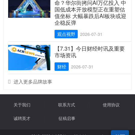
命？华尔街拷问AI万亿投入 中
国低成本开放模型正在重塑估
值坐标 大幅暴跌后AI板块或迎
企稳反弹
观点视野
2026-07-31
【7.31】今日财经时讯及重要
市场资讯
财经
2026-07-31
进入更多品牌故事

关于我们
联系方式
使用协议
诚聘英才
征稿启事