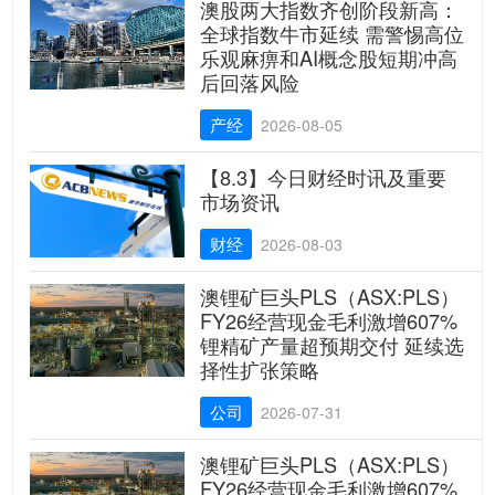
澳股两大指数齐创阶段新高：
全球指数牛市延续 需警惕高位
乐观麻痹和AI概念股短期冲高
后回落风险
产经
2026-08-05
【8.3】今日财经时讯及重要
市场资讯
财经
2026-08-03
澳锂矿巨头PLS（ASX:PLS）
FY26经营现金毛利激增607%
锂精矿产量超预期交付 延续选
择性扩张策略
公司
2026-07-31
澳锂矿巨头PLS（ASX:PLS）
FY26经营现金毛利激增607%