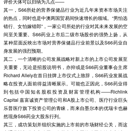
评价大体可以归纳为几点——
其一，S66所处的营养保健品行业为近几年来资本市场关注
的热点，同时也是中澳两国贸易间快速增长的领域。“男怕选
错行、女怕嫁错郎”，一家公司所处的行业对其未来发展的空
间至关重要。S66药业上市后二级市场股价的强势上扬，从
某种层面反映出市场对营养保健品行业前景以及S66药业自
身发展的强烈预期。
其二，一个清晰的公司发展战略对新上市的上市公司发展至
关重要，无论是招股说明书，亦抑或是S66药业董事会主席
Richard Allely在首日挂牌上市仪式上致辞，S66药业发展战
略在投资人面前得益清晰展示。可能也正因此，S66药业得
到包括中国知名股权投资及财富管理机构——Richlink
Capital 嘉富诚资产管理公司和A股上市公司、医疗行业巨头
乐普医疗旗下投资公司的青睐，而来自墨尔本的优瑞卡也赫
然现身S66药业大股东行列。
其三，成功策划并组织实施的上市前的市场财经公关，而这