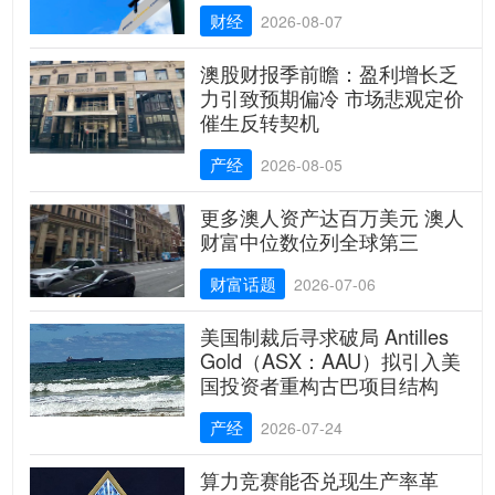
财经
2026-08-07
澳股财报季前瞻：盈利增长乏
力引致预期偏冷 市场悲观定价
催生反转契机
产经
2026-08-05
更多澳人资产达百万美元 澳人
财富中位数位列全球第三
财富话题
2026-07-06
美国制裁后寻求破局 Antilles
Gold（ASX：AAU）拟引入美
国投资者重构古巴项目结构
产经
2026-07-24
算力竞赛能否兑现生产率革