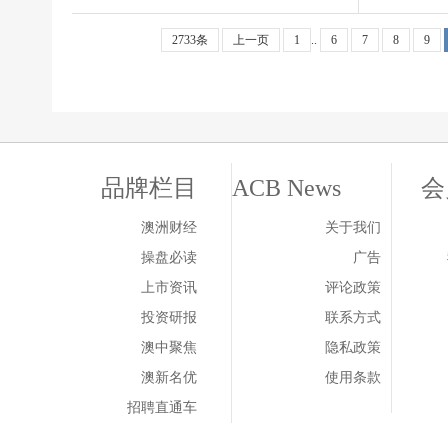
2733条
上一页
1
..
6
7
8
9
品牌栏目
ACB News
会
澳洲财经
关于我们
操盘必读
广告
上市资讯
评论政策
投资研报
联系方式
澳中聚焦
隐私政策
澳新名优
使用条款
招聘直通车