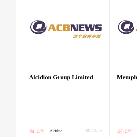
Alcidion Group Limited
Mempha
2017-02-07
Alcidion
热门公司
热门公司