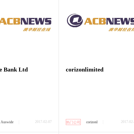
e Bank Ltd
corizonlimited
2017-02-07
2017-02
Auswide
corizonl
热门公司