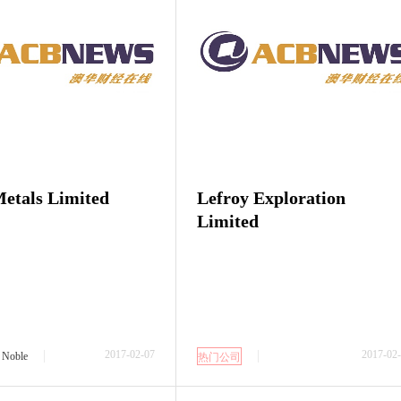
etals Limited
Lefroy Exploration
Limited
2017-02-07
2017-02
Noble
热门公司