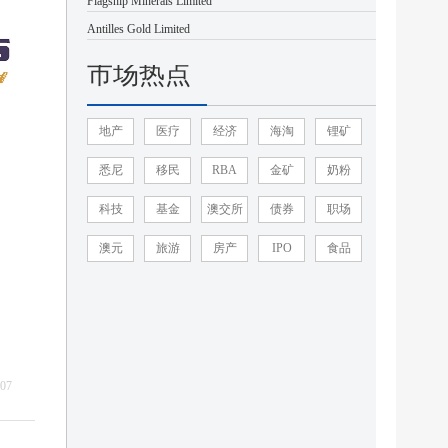
Flagship Minerals Limited
Antilles Gold Limited
市场热点
地产
医疗
经济
海淘
锂矿
悉尼
移民
RBA
金矿
奶粉
科技
基金
澳交所
债券
职场
澳元
旅游
房产
IPO
食品
-07