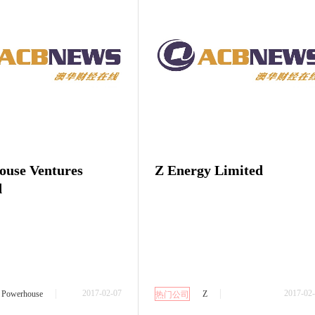
ouse Ventures
Z Energy Limited
d
2017-02-07
2017-02
Powerhouse
Z
热门公司