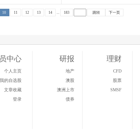
10
11
12
13
14
...
183
跳转
下一页
员中心
研报
理财
个人主页
地产
CFD
我的自选股
澳股
股票
文章收藏
澳洲上市
SMSF
登录
债券