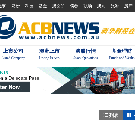
金矿
奶粉
科技
基金
澳交所
债券
职场
澳元
旅游
房产
上市公司
澳洲上市
澳股行情
基金理财
Listed Company
Listing In Aus
Stock Quotations
Funds and Wealth

列表
