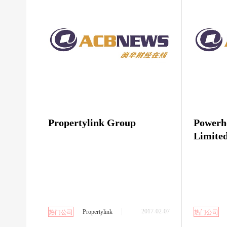
Propertylink Group
Powerh
Limite
2017-02-07
Propertylink
热门公司
热门公司