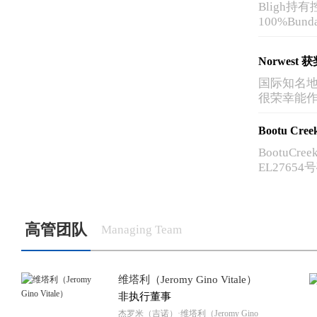
Bligh持有
100%B
东部金矿区
里的六个
Norwes
的矿体。
国际知名地产
很荣幸能作为
Avenue, No
Bootu Cr
BootuC
EL2765
BootuCr
高管团队
Managing Team
维塔利（Jeromy Gino Vitale）
非执行董事
杰罗米（吉诺）·维塔利（Jeromy Gino