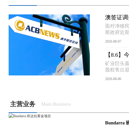
面对净移
斯政府近
2026-08-07
【8.6
矿业巨头嘉
股权售出迎主权
察……
2026-08-06
主营业务
Main Business
Bundarr