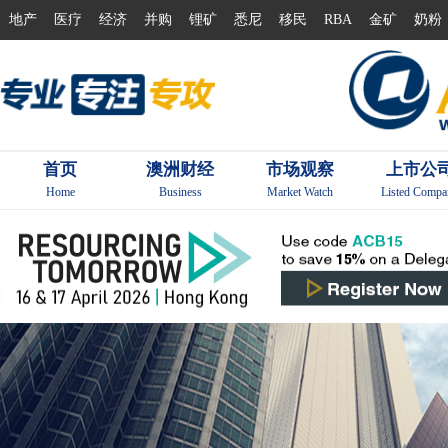
地产
医疗
经济
并购
锂矿
悉尼
移民
RBA
金矿
奶粉
首页
澳洲财经
市场观察
上市公
Home
Business
Market Watch
Listed Compa