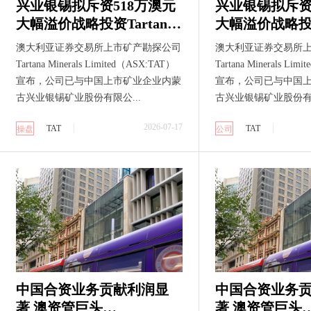
兴业银锡拟斥资518万澳元
兴业银锡拟斥资
大幅溢价战略投资Tartana
大幅溢价战略投资T
Minerals （ASX: TAT)成为
Minerals （AS
澳大利亚证券交易所上市矿产勘探公司
澳大利亚证券交易所
第一大股东 ASX银锡铜锌
第一大股东 AS
Tartana Minerals Limited（ASX:TAT）
Tartana Minerals Li
资源平台获中国矿业资本
资源平台获中
宣布，公司已与中国上市矿业企业内蒙
宣布，公司已与中国
支持
支持
古兴业银锡矿业股份有限公...
古兴业银锡矿业股份有限
2026-07-17
TAT
TAT
操盘
公司
中国合资业务贡献利润显
中国合资业务
著 澳资管巨头
著 澳资管巨头