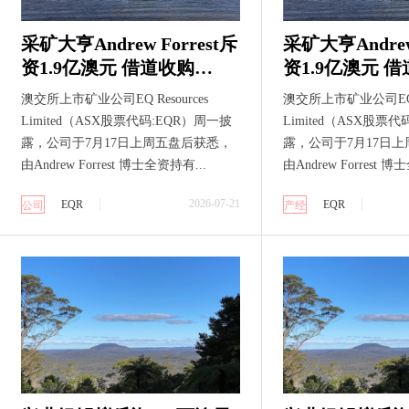
采矿大亨Andrew Forrest斥
采矿大亨Andrew 
资1.9亿澳元 借道收购
资1.9亿澳元 
Oaktree旧股入主澳洲钨矿
Oaktree旧
澳交所上市矿业公司EQ Resources
澳交所上市矿业公司EQ Re
商EQ Resources
商EQ Resource
Limited（ASX股票代码:EQR）周一披
Limited（ASX股票
Limited（ASX:EQR） 押
Limited（ASX
露，公司于7月17日上周五盘后获悉，
露，公司于7月17日
注西方供应链缺口与国防
注西方供应链
由Andrew Forrest 博士全资持有...
由Andrew Forrest 博
刚需
刚需
2026-07-21
EQR
EQR
公司
产经