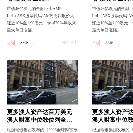
AMP（ASX:AMP)创近两
AMP（ASX:A
市值46亿澳元的金融巨头AMP
市值46亿澳元的金融巨
年最大单日涨幅
年最大单日涨
Ltd（ASX股票代码:AMP)周四股价大
Ltd（ASX股票代码:
涨近10%至1.90澳元，录得2024年以来
涨近10%至1.90澳元，
最大单日涨幅。
最大单日涨幅。
2026-07-17
AMP
AMP
公司
产经
更多澳人资产达百万美元
更多澳人资产
澳人财富中位数位列全球
澳人财富中位
第三
第三
根据瑞银集团发布的《2026全球财富报
根据瑞银集团发布的《2