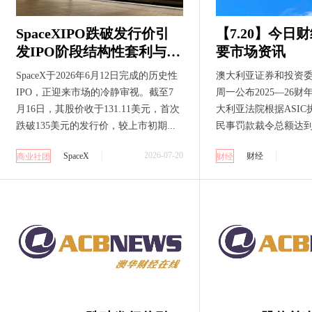
SpaceXIPO跌破发行价引
【7.20】今日
发IPO阶段结构性套利与AI
要市场资讯
融资周期审视
SpaceX于2026年6月12日完成的历史性
澳大利亚证券和投资委
IPO，正迎来市场的冷静审视。截至7
周一公布2025—26
月16日，其股价收于131.11美元，首次
大利亚法院根据ASI
跌破135美元的发行价，较上市初期...
民事罚款裁令总额达到创纪
2026-07-20
SpaceX
财经
商业社团
财经