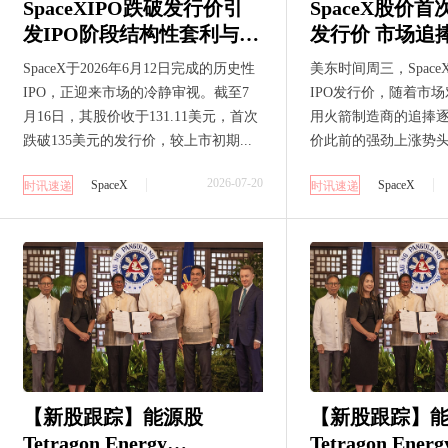
SpaceXIPO跌破发行价引
SpaceX股价首
发IPO阶段结构性套利与AI
发行价 市场追
融资周期审视
退去
SpaceX于2026年6月12日完成的历史性
美东时间周三，Spac
IPO，正迎来市场的冷静审视。截至7
IPO发行价，随着市
月16日，其股价收于131.11美元，首次
用火箭制造商的追捧
跌破135美元的发行价，较上市初期...
价此前的强劲上涨势头正
2026-07-20
SpaceX
SpaceX
时讯速递
时讯速递
【新股跟踪】能源股
【新股跟踪】
Tetragon Energy
Tetragon Energ