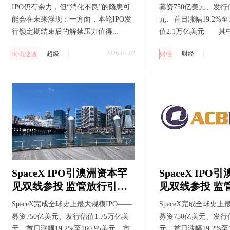
IPO仍有余力，但“消化不良”的隐患可
募资750亿美元、发行估
能会在未来浮现：一方面，本轮IPO发
元、首日涨幅19.2%至1
行锁定期结束后的解禁压力值得...
值2.1万亿美元——其中
2026-07-02
超级
财经
时讯速递
财经
SpaceX IPO引澳洲资本罕
SpaceX IP
见双线参投 监管放行引数
见双线参投 监
十亿美元申购潮 机构获配
十亿美元申购潮
SpaceX完成全球史上最大规模IPO——
SpaceX完成全球史上
散户奔涌入场
散户奔涌入场
募资750亿美元、发行估值1.75万亿美
募资750亿美元、发行估
元、首日涨幅19.2%至160.95美元，市
元、首日涨幅19.2%至1