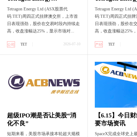
(ASX:TET)澳交所首秀大涨
(ASX:TET)
Tetragon Energy Ltd (ASX股票代
Tetragon Energy Lt
25% IPO募资400万澳元 加
25% IPO募资400万澳元 加
码:TET)周四正式挂牌澳交所，上市首
码:TET)周四正式挂
速菲律宾油气资产潜力释
速菲律宾油气
日表现强劲，股价在交易时段内持续走
日表现强劲，股价在
放
放
高，收盘涨幅达25%，显示市场对...
高，收盘涨幅达25%，
2026-07-10
TET
TET
公司
产经
超级IPO潮是否让美股“消
【6.15】今日
化不良”
要市场资讯
短期来看，美股市场承接本轮超大规模
SpaceX完成全球史上