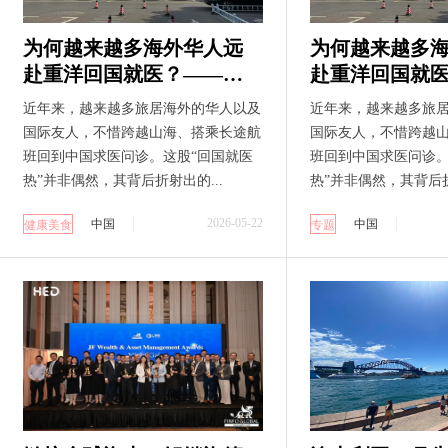
为何越来越多海外华人远
为何越来越多
赴重洋回国就医？——从
赴重洋回国就
河南省省直三院看中国医
河南省省直三
近年来，越来越多旅居海外的华人以及
近年来，越来越多旅
疗的全球吸引力
疗的全球吸引
国际友人，不惜跨越山海、搭乘长途航
国际友人，不惜跨越
班回到中国求医问诊。这股“回国就医
班回到中国求医问诊。
热”并非偶然，其背后折射出的...
热”并非偶然，其背后折
2026-05-22
中国
中国
健康美食
专题