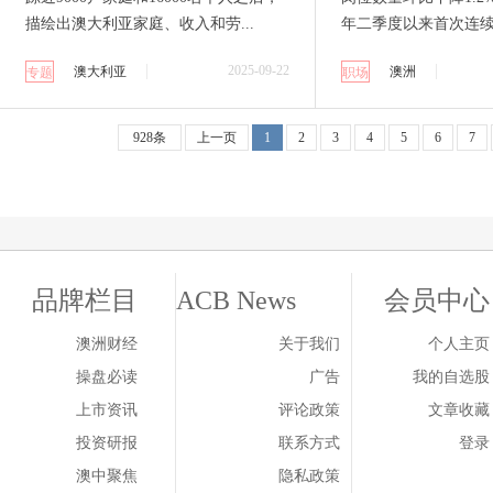
描绘出澳大利亚家庭、收入和劳...
年二季度以来首次连
2025-09-22
澳大利亚
澳洲
专题
职场
928条
上一页
1
2
3
4
5
6
7
品牌栏目
ACB News
会员中心
澳洲财经
关于我们
个人主页
操盘必读
广告
我的自选股
上市资讯
评论政策
文章收藏
投资研报
联系方式
登录
澳中聚焦
隐私政策