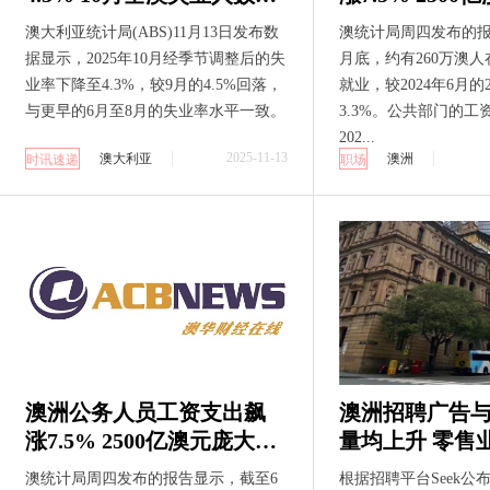
少约17,000人 就业人数增
资账引质疑
澳大利亚统计局(ABS)11月13日发布数
澳统计局周四发布的报
加约42,000人
据显示，2025年10月经季节调整后的失
月底，约有260万澳
业率下降至4.3%，较9月的4.5%回落，
就业，较2024年6月的
与更早的6月至8月的失业率水平一致。
3.3%。公共部门的工资
202...
2025-11-13
澳大利亚
澳洲
时讯速递
职场
澳洲公务人员工资支出飙
澳洲招聘广告
涨7.5% 2500亿澳元庞大工
量均上升 零售
资账引质疑
增幅最大
澳统计局周四发布的报告显示，截至6
根据招聘平台Seek公