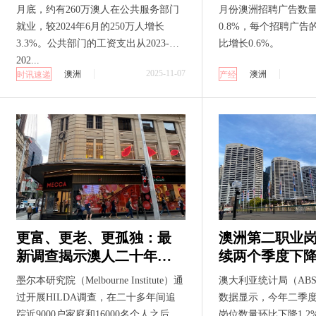
月底，约有260万澳人在公共服务部门
月份澳洲招聘广告数
就业，较2024年6月的250万人增长
0.8%，每个招聘广告
3.3%。公共部门的工资支出从2023-
比增长0.6%。
202...
2025-11-07
澳洲
澳洲
时讯速递
产经
更富、更老、更孤独：最
澳洲第二职业
新调查揭示澳人二十年巨
续两个季度下降 整体就
大变迁
形势依然稳健
墨尔本研究院（Melbourne Institute）通
澳大利亚统计局（AB
过开展HILDA调查，在二十多年间追
数据显示，今年二季
踪近9000户家庭和16000名个人之后，
岗位数量环比下降1.2% 