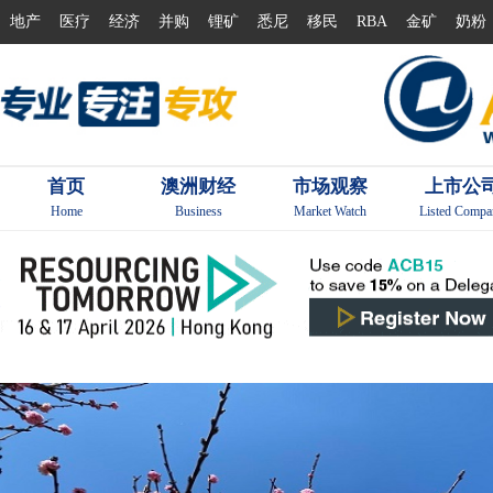
地产
医疗
经济
并购
锂矿
悉尼
移民
RBA
金矿
奶粉
首页
澳洲财经
市场观察
上市公
Home
Business
Market Watch
Listed Compa