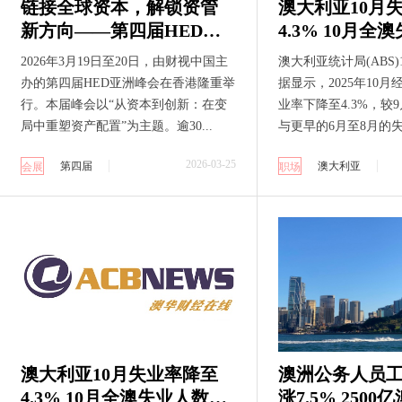
链接全球资本，解锁资管
澳大利亚10月
新方向——第四届HED亚
4.3% 10月全
洲峰会香港圆满落幕
少约17,000人
2026年3月19日至20日，由财视中国主
澳大利亚统计局(ABS)
加约42,000人
办的第四届HED亚洲峰会在香港隆重举
据显示，2025年10
行。本届峰会以“从资本到创新：在变
业率下降至4.3%，较9
局中重塑资产配置”为主题。逾30...
与更早的6月至8月的
2026-03-25
第四届
澳大利亚
会展
职场
澳大利亚10月失业率降至
澳洲公务人员
4.3% 10月全澳失业人数减
涨7.5% 2500亿澳元庞大工