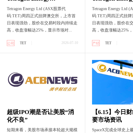
(ASX:TET)澳交所首秀大涨
(ASX:TET)
Tetragon Energy Ltd (ASX股票代
Tetragon Energy Lt
25% IPO募资400万澳元 加
25% IPO募资400万澳元 加
码:TET)周四正式挂牌澳交所，上市首
码:TET)周四正式挂
速菲律宾油气资产潜力释
速菲律宾油气
日表现强劲，股价在交易时段内持续走
日表现强劲，股价在
放
放
高，收盘涨幅达25%，显示市场对...
高，收盘涨幅达25%，
2026-07-10
TET
TET
公司
产经
超级IPO潮是否让美股“消
【6.15】今日
化不良”
要市场资讯
短期来看，美股市场承接本轮超大规模
SpaceX完成全球史上