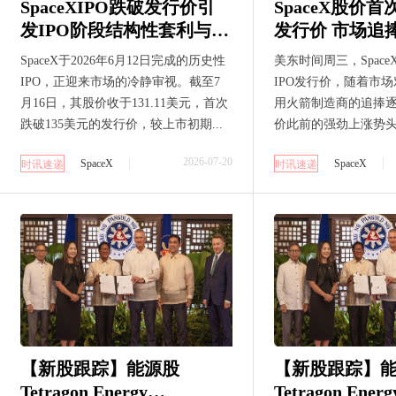
SpaceXIPO跌破发行价引
SpaceX股价首
发IPO阶段结构性套利与AI
发行价 市场追
融资周期审视
退去
SpaceX于2026年6月12日完成的历史性
美东时间周三，Spac
IPO，正迎来市场的冷静审视。截至7
IPO发行价，随着市
月16日，其股价收于131.11美元，首次
用火箭制造商的追捧
跌破135美元的发行价，较上市初期...
价此前的强劲上涨势头正
2026-07-20
SpaceX
SpaceX
时讯速递
时讯速递
【新股跟踪】能源股
【新股跟踪】
Tetragon Energy
Tetragon Energ