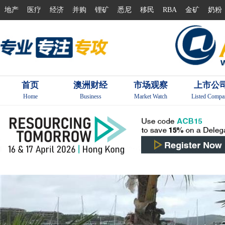
地产
医疗
经济
并购
锂矿
悉尼
移民
RBA
金矿
奶粉
首页
澳洲财经
市场观察
上市公
Home
Business
Market Watch
Listed Compa