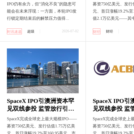
IPO仍有余力，但“消化不良”的隐患可
募资750亿美元、发行估
能会在未来浮现：一方面，本轮IPO发
元、首日涨幅19.2%至1
行锁定期结束后的解禁压力值得...
值2.1万亿美元——其中
2026-07-02
超级
财经
时讯速递
财经
SpaceX IPO引澳洲资本罕
SpaceX IP
见双线参投 监管放行引数
见双线参投 监
十亿美元申购潮 机构获配
十亿美元申购潮
SpaceX完成全球史上最大规模IPO——
SpaceX完成全球史上
散户奔涌入场
散户奔涌入场
募资750亿美元、发行估值1.75万亿美
募资750亿美元、发行估
元、首日涨幅19.2%至160.95美元，市
元、首日涨幅19.2%至1