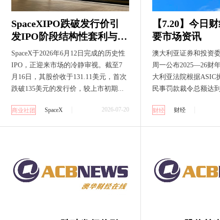
SpaceXIPO跌破发行价引
【7.20】今日
发IPO阶段结构性套利与AI
要市场资讯
融资周期审视
SpaceX于2026年6月12日完成的历史性
澳大利亚证券和投资委
IPO，正迎来市场的冷静审视。截至7
周一公布2025—26
月16日，其股价收于131.11美元，首次
大利亚法院根据ASI
跌破135美元的发行价，较上市初期...
民事罚款裁令总额达到创纪
2026-07-20
SpaceX
财经
商业社团
财经