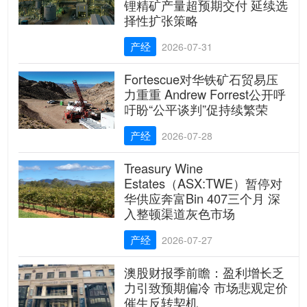
锂精矿产量超预期交付 延续选
择性扩张策略
产经
2026-07-31
Fortescue对华铁矿石贸易压
力重重 Andrew Forrest公开呼
吁盼“公平谈判”促持续繁荣
产经
2026-07-28
Treasury Wine
Estates（ASX:TWE）暂停对
华供应奔富Bin 407三个月 深
入整顿渠道灰色市场
产经
2026-07-27
澳股财报季前瞻：盈利增长乏
力引致预期偏冷 市场悲观定价
催生反转契机