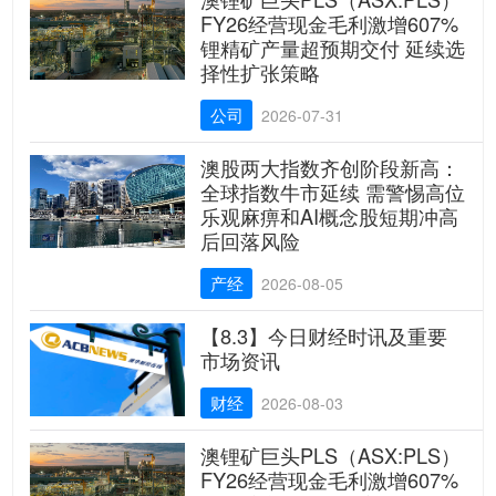
FY26经营现金毛利激增607%
锂精矿产量超预期交付 延续选
择性扩张策略
公司
2026-07-31
澳股两大指数齐创阶段新高：
全球指数牛市延续 需警惕高位
乐观麻痹和AI概念股短期冲高
后回落风险
产经
2026-08-05
【8.3】今日财经时讯及重要
市场资讯
财经
2026-08-03
澳锂矿巨头PLS（ASX:PLS）
FY26经营现金毛利激增607%