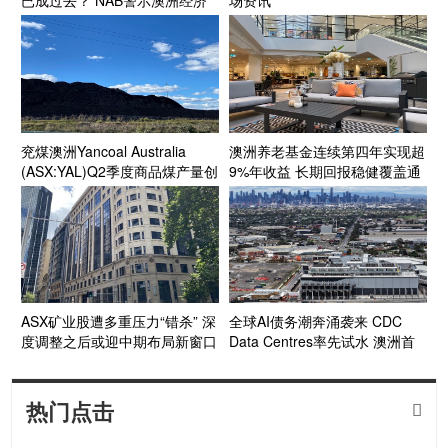
已成过去？ NAB警示澳洲经济
场资讯
面临“滚动式”能源成本压力
兖煤澳洲Yancoal Australia
澳洲养老基金连续第四年实现超
(ASX:YAL)Q2季度商品煤产量创
9%年收益 长期回报稳健覆盖通
新高 年产量预计达指导区间上
胀目标
段 Kestrel煤矿收购获FIRB批准
收官在望
ASX矿业股遭多重压力“错杀” 深
全球AI债务潮奔涌袭来 CDC
度调整之后或迎中期布局新窗口
Data Centres率先试水 澳洲首
个投资级数据中心债券呼之欲出
热门点击
