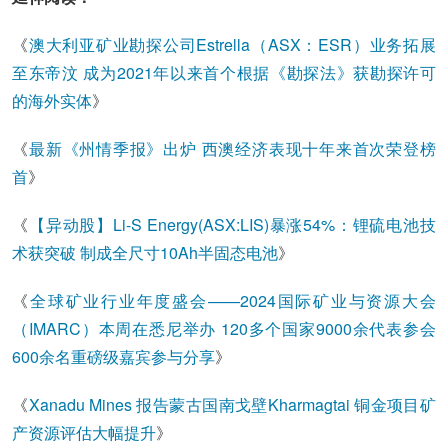
《
澳大利亚矿业勘探公司Estrella（ASX：ESR）业务拓展
至东帝汶 成为2021年以来首个根据《勘探法》获勘探许可
的海外实体
》
《
最新《州情季报》出炉 西澳经济表现十年来首次荣登榜
首
》
《
【异动股】Li-S Energy(ASX:LIS)暴涨54%：锂硫电池技
术获突破 制成全尺寸10Ah半固态电池
》
《
全球矿业行业年度盛会——2024国际矿业与资源大会
（IMARC）本周在悉尼举办 120多个国家9000余代表参会
600余名重磅级嘉宾参与分享
》
《
Xanadu Mines 报告蒙古国南戈壁Kharmagtai 铜金项目矿
产资源评估大幅提升
》