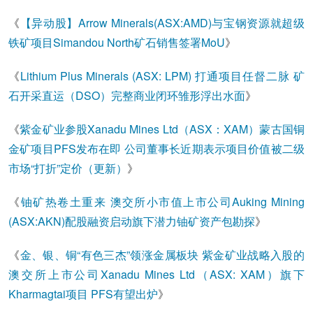
《
【异动股】Arrow Minerals(ASX:AMD)与宝钢资源就超级
铁矿项目Simandou North矿石销售签署MoU
》
《
Lithium Plus Minerals (ASX: LPM) 打通项目任督二脉 矿
石开采直运（DSO）完整商业闭环雏形浮出水面
》
《
紫金矿业参股Xanadu Mines Ltd（ASX：XAM）蒙古国铜
金矿项目PFS发布在即 公司董事长近期表示项目价值被二级
市场“打折”定价（更新）
》
《
铀矿热卷土重来 澳交所小市值上市公司Auking Mining
(ASX:AKN)配股融资启动旗下潜力铀矿资产包勘探
》
《
金、银、铜“有色三杰”领涨金属板块 紫金矿业战略入股的
澳交所上市公司Xanadu Mines Ltd（ASX: XAM）旗下
Kharmagtai项目 PFS有望出炉
》