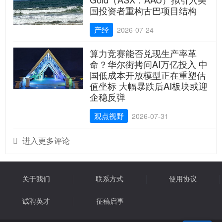
国投资者重构古巴项目结构
产经
2026-07-24
算力竞赛能否兑现生产率革
命？华尔街拷问AI万亿投入 中
国低成本开放模型正在重塑估
值坐标 大幅暴跌后AI板块或迎
企稳反弹
观点视野
2026-07-31
进入更多评论

关于我们
联系方式
使用协议
诚聘英才
征稿启事