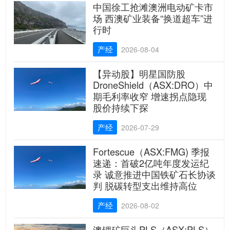
中国徐工抢滩澳洲电动矿卡市
场 西澳矿业装备“换道超车”进
行时
产经
2026-08-04
【异动股】明星国防股
DroneShield（ASX:DRO）中
期毛利率收窄 增速拐点隐现
股价持续下探
产经
2026-07-29
Fortescue（ASX:FMG) 季报
速递：首破2亿吨年度发运纪
录 诚意推进中国铁矿石长协谈
判 脱碳转型支出维持高位
产经
2026-08-02
澳锂矿巨头PLS（ASX:PLS）