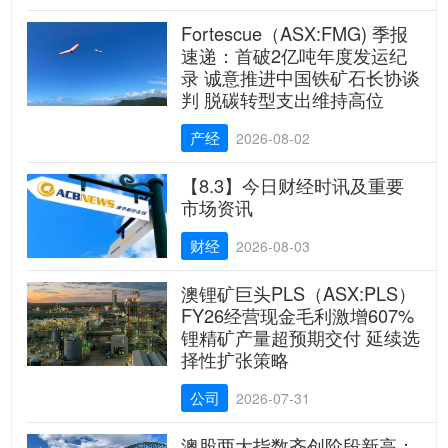
Fortescue（ASX:FMG) 季报
速递：首破2亿吨年度发运纪
录 诚意推进中国铁矿石长协谈
判 脱碳转型支出维持高位
产经
2026-08-02
【8.3】今日财经时讯及重要
市场资讯
财经
2026-08-03
澳锂矿巨头PLS（ASX:PLS）
FY26经营现金毛利激增607%
锂精矿产量超预期交付 延续选
择性扩张策略
公司
2026-07-31
澳股两大指数齐创阶段新高：