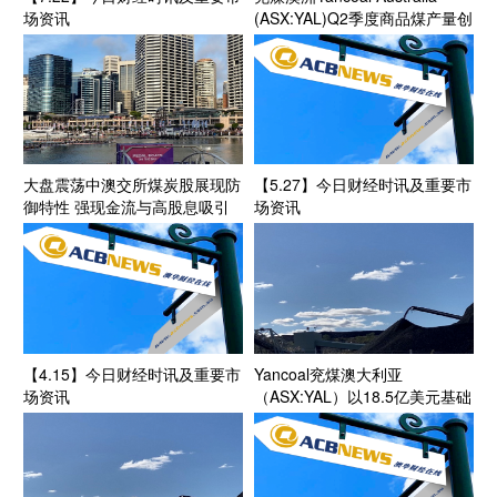
场资讯
(ASX:YAL)Q2季度商品煤产量创
新高 年产量预计达指导区间上
段 Kestrel煤矿收购获FIRB批准
收官在望
大盘震荡中澳交所煤炭股展现防
【5.27】今日财经时讯及重要市
御特性 强现金流与高股息吸引
场资讯
资金阶段性涌入
【4.15】今日财经时讯及重要市
Yancoal兖煤澳大利亚
场资讯
（ASX:YAL）以18.5亿美元基础
现金对价收购澳洲最大地下煤矿
Kestrel Coal Mine