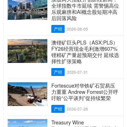
全球指数牛市延续 需警惕高位
乐观麻痹和AI概念股短期冲高
后回落风险
产经
2026-08-05
澳锂矿巨头PLS（ASX:PLS）
FY26经营现金毛利激增607%
锂精矿产量超预期交付 延续选
择性扩张策略
产经
2026-07-31
Fortescue对华铁矿石贸易压
力重重 Andrew Forrest公开呼
吁盼“公平谈判”促持续繁荣
产经
2026-07-28
Treasury Wine