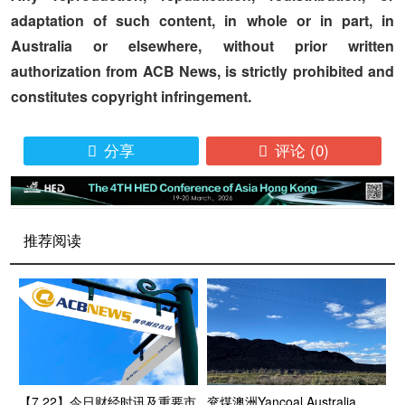
adaptation of such content, in whole or in part, in
Australia or elsewhere, without prior written
authorization from ACB News, is strictly prohibited and
constitutes copyright infringement.
分享
评论
(0)


推荐阅读
【7.22】今日财经时讯及重要市
兖煤澳洲Yancoal Australia