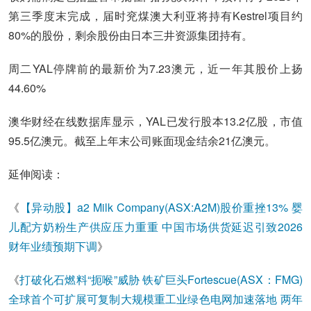
第三季度末完成，届时兖煤澳大利亚将持有Kestrel项目约
80%的股份，剩余股份由日本三井资源集团持有。
周二YAL停牌前的最新价为7.23澳元，近一年其股价上扬
44.60%
澳华财经在线数据库显示，YAL已发行股本13.2亿股，市值
95.5亿澳元。截至上年末公司账面现金结余21亿澳元。
延伸阅读：
《
【异动股】a2 Milk Company(ASX:A2M)股价重挫13% 婴
儿配方奶粉生产供应压力重重 中国市场供货延迟引致2026
财年业绩预期下调
》
《
打破化石燃料“扼喉”威胁 铁矿巨头Fortescue(ASX：FMG)
全球首个可扩展可复制大规模重工业绿色电网加速落地 两年