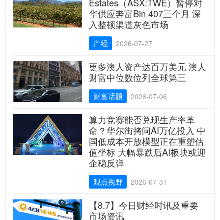
Estates（ASX:TWE）暂停对
华供应奔富Bin 407三个月 深
入整顿渠道灰色市场
产经
2026-07-27
更多澳人资产达百万美元 澳人
财富中位数位列全球第三
财富话题
2026-07-06
算力竞赛能否兑现生产率革
命？华尔街拷问AI万亿投入 中
国低成本开放模型正在重塑估
值坐标 大幅暴跌后AI板块或迎
企稳反弹
观点视野
2026-07-31
【8.7】今日财经时讯及重要
市场资讯