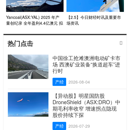
Yancoal(ASX:YAL) 2025 年产
【2.5】今日财经时讯及重要市
量创纪录 全年盈利4.4亿澳元 拟
场资讯
派发末期股息0.122澳元
热门点击

中国徐工抢滩澳洲电动矿卡市
场 西澳矿业装备“换道超车”进
行时
产经
2026-08-04
【异动股】明星国防股
DroneShield（ASX:DRO）中
期毛利率收窄 增速拐点隐现
股价持续下探
产经
2026-07-29