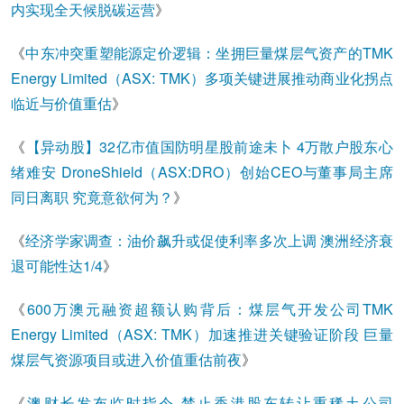
内实现全天候脱碳运营
》
《
中东冲突重塑能源定价逻辑：坐拥巨量煤层气资产的TMK
Energy Limited（ASX: TMK）多项关键进展推动商业化拐点
临近与价值重估
》
《
【异动股】32亿市值国防明星股前途未卜 4万散户股东心
绪难安 DroneShield（ASX:DRO）创始CEO与董事局主席
同日离职 究竟意欲何为？
》
《
经济学家调查：油价飙升或促使利率多次上调 澳洲经济衰
退可能性达1/4
》
《
600万澳元融资超额认购背后：煤层气开发公司TMK
Energy Limited（ASX: TMK）加速推进关键验证阶段 巨量
煤层气资源项目或进入价值重估前夜
》
《
澳财长发布临时指令 禁止香港股东转让重稀土公司