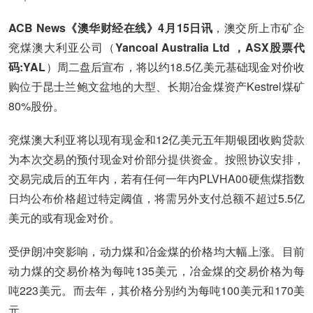
ACB News《澳华财经在线》4月15日讯
，澳交所上市矿企
兖煤澳大利亚公司（
Y
ancoal Australia Ltd ，ASX股票代
码:YAL
）周二盘后宣布，将以约18.5亿美元基础现金对价收
购位于昆士兰鲍文盆地的大型、长期冶金煤资产Kestrel煤矿
80%股份。
兖煤澳大利亚将以现有现金和12亿美元五年期银团收购贷款
为本次交易的预付现金对价部分提供资金。按照协议安排，
交易完成后的五年内，若有任何一年内PLVHA00硬焦煤指数
日均公布价格超过特定阈值，将需另外支付总额不超过5.5亿
美元的或有现金对价。
受伊朗冲突影响，动力煤和冶金煤的价格均大幅上涨。目前
动力煤的交易价格为每吨135美元，冶金煤的交易价格为每
吨223美元。而去年，其价格分别约为每吨100美元和170美
元。