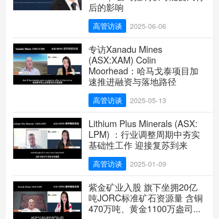
后的影响
高管访谈
2025-06-06
专访Xanadu Mines
(ASX:XAM) Colin
Moorhead：哈马戈泰项目加
速推进融资与落地路径
高管访谈
2025-05-13
Lithium Plus Minerals (ASX:
LPM) ：行业调整周期中夯实
基础性工作 迎接复苏到来
高管访谈
2025-01-09
紫金矿业入股 旗下坐拥20亿
吨JORC标准矿石资源量 含铜
470万吨、黄金1100万盎司...