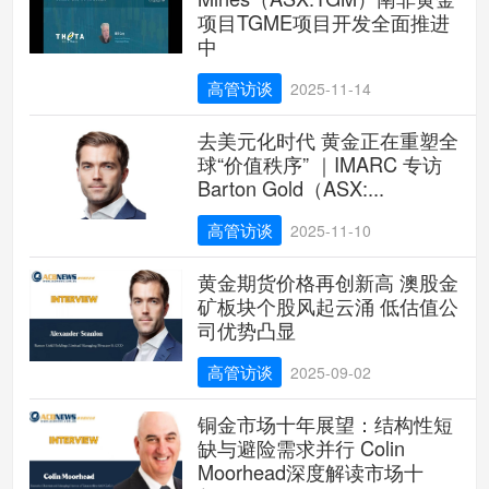
项目TGME项目开发全面推进
中
高管访谈
2025-11-14
去美元化时代 黄金正在重塑全
球“价值秩序” ｜IMARC 专访
Barton Gold（ASX:...
高管访谈
2025-11-10
黄金期货价格再创新高 澳股金
矿板块个股风起云涌 低估值公
司优势凸显
高管访谈
2025-09-02
铜金市场十年展望：结构性短
缺与避险需求并行 Colin
Moorhead深度解读市场十