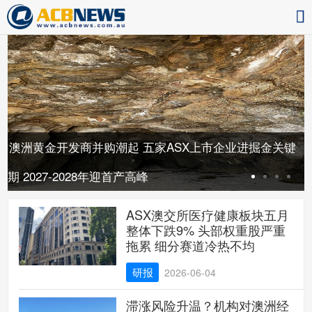
胀
澳洲黄金开发商并购潮起 五家ASX上市企业进掘金关键
期 2027-2028年迎首产高峰
ASX澳交所医疗健康板块五月
整体下跌9% 头部权重股严重
拖累 细分赛道冷热不均
研报
2026-06-04
滞涨风险升温？机构对澳洲经