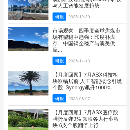
与人工智能发展趋势
研报
2025-12-30
市场观察｜四季度全球焦煤市
场有望稳中趋强：印度补库
存、中国钢企稳产与澳美供
应...
研报
2025-11-13
【月度回顾】7月ASX科技板
块涨幅居前 人工智能概念引燃
个股 iSynergy飙升1000%
研报
2025-08-07
【月度回顾】7月ASX医疗股
强势反弹9% 领涨各大行业板
块 6支个股翻倍上行