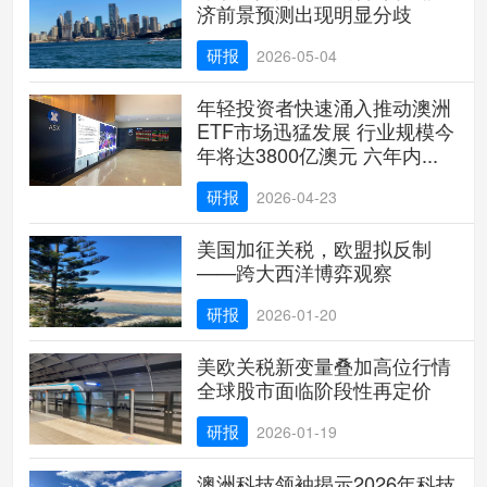
济前景预测出现明显分歧
研报
2026-05-04
年轻投资者快速涌入推动澳洲
ETF市场迅猛发展 行业规模今
年将达3800亿澳元 六年内...
研报
2026-04-23
美国加征关税，欧盟拟反制
——跨大西洋博弈观察
研报
2026-01-20
美欧关税新变量叠加高位行情
全球股市面临阶段性再定价
研报
2026-01-19
澳洲科技领袖揭示2026年科技