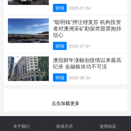
研报
2025-07-04
“聪明钱”押注锂复苏 机构投资
者对澳洲采矿勘探类股票抱持
信心
研报
2025-07-01
澳指财年涨幅创疫情以来最高
纪录 金融板块功不可没
研报
2025-06-30
点击加载更多
关于我们
联系方式
使用协议