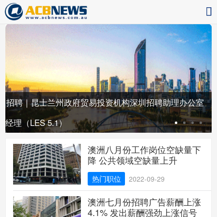
招聘｜昆士兰州政府贸易投资机构深圳招聘助理办公室
工
经理（LES 5.1）
澳洲八月份工作岗位空缺量下
降 公共领域空缺量上升
热门职位
2022-09-29
澳洲七月份招聘广告薪酬上涨
4.1% 发出薪酬强劲上涨信号