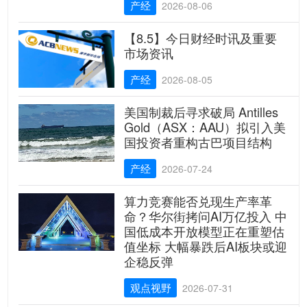
产经
2026-08-06
【8.5】今日财经时讯及重要
市场资讯
产经
2026-08-05
美国制裁后寻求破局 Antilles
Gold（ASX：AAU）拟引入美
国投资者重构古巴项目结构
产经
2026-07-24
算力竞赛能否兑现生产率革
命？华尔街拷问AI万亿投入 中
国低成本开放模型正在重塑估
值坐标 大幅暴跌后AI板块或迎
企稳反弹
观点视野
2026-07-31