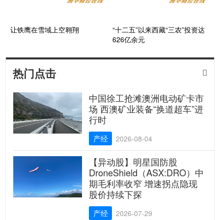
让铁鹰在雪域上空翱翔
“十二五”以来西藏“三农”投资达
626亿余元
热门点击

中国徐工抢滩澳洲电动矿卡市
场 西澳矿业装备“换道超车”进
行时
产经
2026-08-04
【异动股】明星国防股
DroneShield（ASX:DRO）中
期毛利率收窄 增速拐点隐现
股价持续下探
产经
2026-07-29