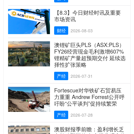
【8.3】今日财经时讯及重要
市场资讯
财经
2026-08-03
澳锂矿巨头PLS（ASX:PLS）
FY26经营现金毛利激增607%
锂精矿产量超预期交付 延续选
择性扩张策略
产经
2026-07-31
Fortescue对华铁矿石贸易压
力重重 Andrew Forrest公开呼
吁盼“公平谈判”促持续繁荣
产经
2026-07-28
澳股财报季前瞻：盈利增长乏