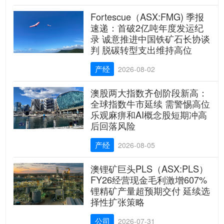
Fortescue（ASX:FMG) 季报
速递：首破2亿吨年度发运纪
录 诚意推进中国铁矿石长协谈
判 脱碳转型支出维持高位
产经
2026-08-02
澳股两大指数齐创阶段新高：
全球指数牛市延续 需警惕高位
乐观麻痹和AI概念股短期冲高
后回落风险
产经
2026-08-05
澳锂矿巨头PLS（ASX:PLS）
FY26经营现金毛利激增607%
锂精矿产量超预期交付 延续选
择性扩张策略
公司
2026-07-31