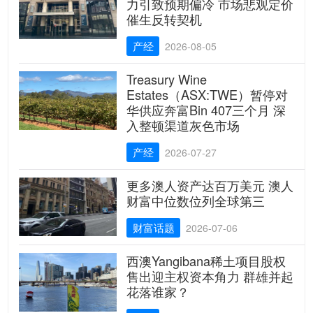
力引致预期偏冷 市场悲观定价
催生反转契机
产经
2026-08-05
Treasury Wine
Estates（ASX:TWE）暂停对
华供应奔富Bin 407三个月 深
入整顿渠道灰色市场
产经
2026-07-27
更多澳人资产达百万美元 澳人
财富中位数位列全球第三
财富话题
2026-07-06
西澳Yangibana稀土项目股权
售出迎主权资本角力 群雄并起
花落谁家？