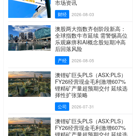
市场资讯
财经
2026-08-03
澳股两大指数齐创阶段新高：
全球指数牛市延续 需警惕高位
乐观麻痹和AI概念股短期冲高
后回落风险
产经
2026-08-05
澳锂矿巨头PLS（ASX:PLS）
FY26经营现金毛利激增607%
锂精矿产量超预期交付 延续选
择性扩张策略
公司
2026-07-31
澳锂矿巨头PLS（ASX:PLS）
FY26经营现金毛利激增607%
锂精矿产量超预期交付 延续选