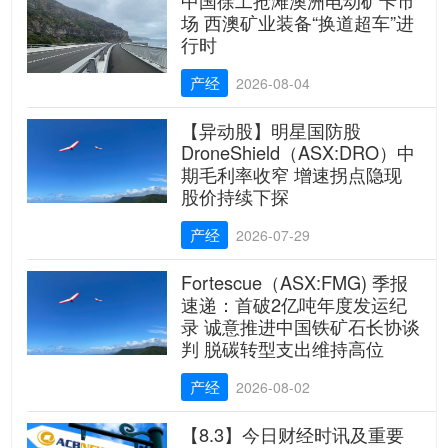
场 西澳矿业装备“换道超车”进
行时
产经
2026-08-04
【异动股】明星国防股
DroneShield（ASX:DRO）中
期毛利率收窄 增速拐点隐现
股价持续下探
产经
2026-07-29
Fortescue（ASX:FMG) 季报
速递：首破2亿吨年度发运纪
录 诚意推进中国铁矿石长协谈
判 脱碳转型支出维持高位
产经
2026-08-02
【8.3】今日财经时讯及重要