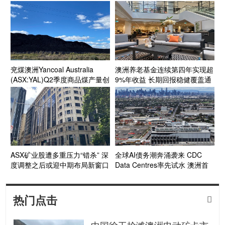
面临“滚动式”能源成本压力
兖煤澳洲Yancoal Australia
澳洲养老基金连续第四年实现超
(ASX:YAL)Q2季度商品煤产量创
9%年收益 长期回报稳健覆盖通
新高 年产量预计达指导区间上
胀目标
段 Kestrel煤矿收购获FIRB批准
收官在望
ASX矿业股遭多重压力“错杀” 深
全球AI债务潮奔涌袭来 CDC
度调整之后或迎中期布局新窗口
Data Centres率先试水 澳洲首
个投资级数据中心债券呼之欲出
热门点击

中国徐工抢滩澳洲电动矿卡市