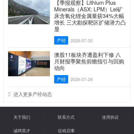
【季报观察】Lithium Plus
Minerals（ASX: LPM）Lei矿
床含氧化锂金属量获34%大幅
增长 三大勘探靶区扩储潜力凸
显
产经
2026-07-30
澳股11板块齐遭盈利下修 八
月财报季聚焦前瞻指引与回购
动向
产经
2026-07-28
进入更多产经动态

关于我们
联系方式
使用协议
诚聘英才
征稿启事