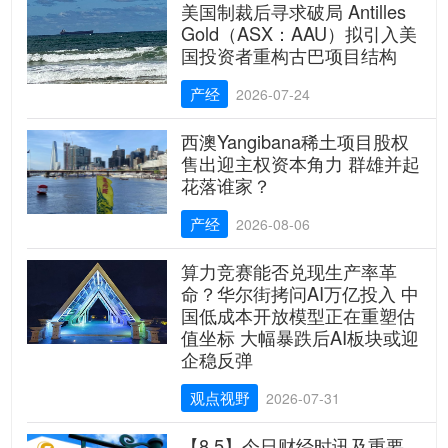
美国制裁后寻求破局 Antilles
Gold（ASX：AAU）拟引入美
国投资者重构古巴项目结构
产经
2026-07-24
西澳Yangibana稀土项目股权
售出迎主权资本角力 群雄并起
花落谁家？
产经
2026-08-06
算力竞赛能否兑现生产率革
命？华尔街拷问AI万亿投入 中
国低成本开放模型正在重塑估
值坐标 大幅暴跌后AI板块或迎
企稳反弹
观点视野
2026-07-31
【8.5】今日财经时讯及重要