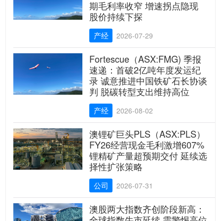
期毛利率收窄 增速拐点隐现
股价持续下探
产经
2026-07-29
Fortescue（ASX:FMG) 季报
速递：首破2亿吨年度发运纪
录 诚意推进中国铁矿石长协谈
判 脱碳转型支出维持高位
产经
2026-08-02
澳锂矿巨头PLS（ASX:PLS）
FY26经营现金毛利激增607%
锂精矿产量超预期交付 延续选
择性扩张策略
公司
2026-07-31
澳股两大指数齐创阶段新高：
全球指数牛市延续 需警惕高位