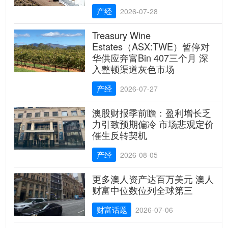
产经
2026-07-28
Treasury Wine
Estates（ASX:TWE）暂停对
华供应奔富Bin 407三个月 深
入整顿渠道灰色市场
产经
2026-07-27
澳股财报季前瞻：盈利增长乏
力引致预期偏冷 市场悲观定价
催生反转契机
产经
2026-08-05
更多澳人资产达百万美元 澳人
财富中位数位列全球第三
财富话题
2026-07-06