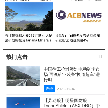
率
矿项目获颁新证 股价复牌后飙
涨近7成
兴业银锡拟斥资518万澳元 大幅
谷歌Gemini模型发布延期传闻
溢价战略投资Tartana Minerals
引发担忧 股价跌逾4%
（ASX: TAT)成为第一大股东
ASX银锡铜锌资源平台获中国矿
业资本支持
热门点击

中国徐工抢滩澳洲电动矿卡市
场 西澳矿业装备“换道超车”进
行时
产经
2026-08-04
【异动股】明星国防股
DroneShield（ASX:DRO）中