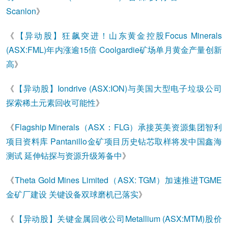
Scanlo
n
》
《
【异动股】狂飙突进！山东黄金控股Focus Minerals
(ASX:FML)年内涨逾15倍 Coolgardie矿场单月黄金产量创新
高
》
《
【异动股】Iondrive (ASX:ION)与美国大型电子垃圾公司
探索稀土元素回收可能性
》
《
Flagship Minerals（ASX：FLG）承接英美资源集团智利
项目资料库 Pantanillo金矿项目历史钻芯取样将发中国鑫海
测试 延伸钻探与资源升级筹备中
》
《
Theta Gold Mines Limited（ASX: TGM）加速推进TGME
金矿厂建设 关键设备双球磨机已落实
》
《
【异动股】关键金属回收公司Metallium (ASX:MTM)股价