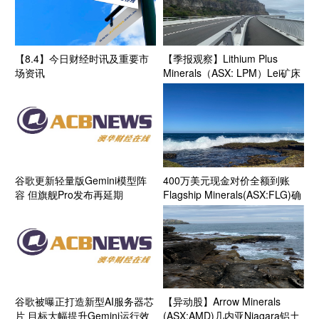
【8.4】今日财经时讯及重要市
【季报观察】Lithium Plus
场资讯
Minerals（ASX: LPM）Lei矿床
含氧化锂金属量获34%大幅增长
三大勘探靶区扩储潜力凸显
谷歌更新轻量版Gemini模型阵
400万美元现金对价全额到账
容 但旗舰Pro发布再延期
Flagship Minerals(ASX:FLG)确
认完成泰国锂矿项目出售 全力
聚焦智利210万盎司规模Isidora
金矿开发及加拿大铜业务ASX分
拆上市
谷歌被曝正打造新型AI服务器芯
【异动股】Arrow Minerals
片 目标大幅提升Gemini运行效
(ASX:AMD)几内亚Niagara铝土