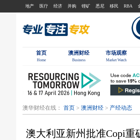
地产
医疗
经济
并购
锂矿
悉尼
移民
RBA
首页
澳洲财经
市场观察
Home
Business
Market Watch
澳华财经在线：
首页
>
澳洲财经
>
产经动态
澳大利亚新州批准Copi