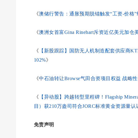
《
澳储行警告：通胀预期脱锚触发“工资-价格”
《
澳洲女首富Gina Rinehart斥资近亿美元
《
【新股跟踪】国防无人机制造配套供应商KTEK Aer
102%
》
《
中石油转让Browse气田合资项目权益 战
《
【异动股】跨越转型里程碑！Flagship Minerals 
目）获210万盎司符合JORC标准黄金资源量认
免责声明