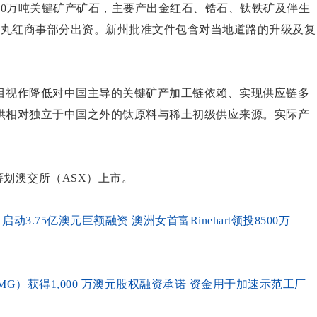
达40万吨关键矿产矿石，主要产出金红石、锆石、钛铁矿及伴生
etals与丸红商事部分出资。新州批准文件包含对当地道路的升级及复
目视作降低对中国主导的关键矿产加工链依赖、实现供应链多
供相对独立于中国之外的钛原料与稀土初级供应来源。实际产
在筹划澳交所（ASX）上市。
U) 启动3.75亿澳元巨额融资 澳洲女首富Rinehart领投8500万
（ASX：LMG）获得1,000 万澳元股权融资承诺 资金用于加速示范工厂