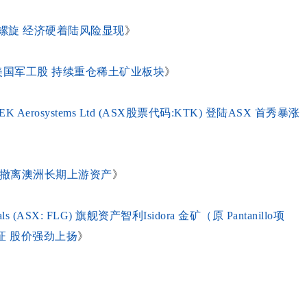
螺旋 经济硬着陆风险显现
》
加仓美国军工股 持续重仓稀土矿业板块
》
osystems Ltd (ASX股票代码:KTK) 登陆ASX 首秀暴涨
略性撤离澳洲长期上游资产
》
(ASX: FLG) 旗舰资产智利Isidora 金矿（原 Pantanillo项
证 股价强劲上扬
》