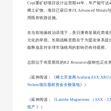
Copi重矿砂项目设计运营期44年，年产能可
稀土矿物。项目已获日本JX Advanced M
用既有铁路设施。
在当前地缘政治语境下，美日澳将发展此类项
元化的举措。长期战略意图在于为盟友体系提
能释放及对全球市场格局的影响仍有待观察。
总部位于布里斯班的RZ Resources据称也正
（延伸阅读：《
稀土开发商Arafura(ASX:AR
Nolans项目股权资金全额落地
》）
（延伸阅读：《
Latrobe Magnesium 
投产
》）