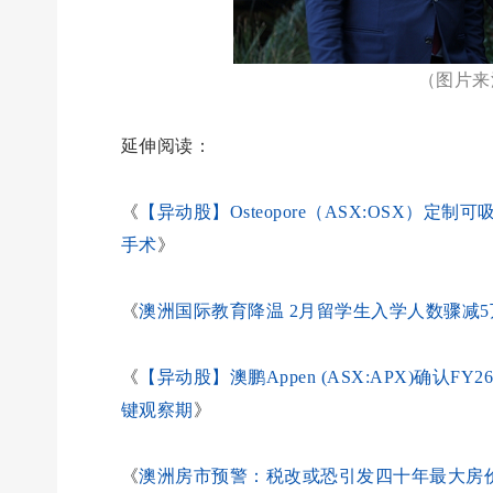
（图片来源
延伸阅读：
《
【异动股】Osteopore（ASX:OSX
手术
》
《
澳洲国际教育降温 2月留学生入学人数骤减5
《
【异动股】澳鹏Appen (ASX:APX)确认F
键观察期
》
《
澳洲房市预警：税改或恐引发四十年最大房价