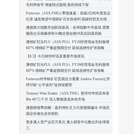
毛利率收窄 增速拐点隐现 股价持续下探
Fortescue（ASX:FMG) 季报速递：首破2亿吨年度发运
纪录 诚意推进中国铁矿石长协谈判 脱碳转型支出维持
高位
澳股两大指数齐创阶段新高：全球指数牛市延续 需警
惕高位乐观麻痹和AI概念股短期冲高后回落风险
澳锂矿巨头PLS（ASX:PLS）FY26经营现金毛利激增
607% 锂精矿产量超预期交付 延续选择性扩张策略
【8.3】今日财经时讯及重要市场资讯
澳锂矿巨头PLS（ASX:PLS）FY26经营现金毛利激增
607% 锂精矿产量超预期交付 延续选择性扩张策略
Fortescue对华铁矿石贸易压力重重 Andrew Forrest公开
呼吁盼“公平谈判”促持续繁荣
Treasury Wine Estates（ASX:TWE）暂停对华供应奔富
Bin 407三个月 深入整顿渠道灰色市场
澳股财报季前瞻：盈利增长乏力引致预期偏冷 市场悲
观定价催生反转契机
更多澳人资产达百万美元 澳人财富中位数位列全球第
三