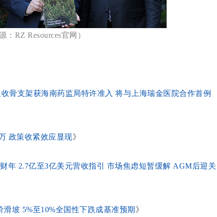
：RZ Resources官网）
）定制可吸收骨支架获海南药监局特许准入 将与上海瑞金医院合作首例
万 政策收紧效应显现
》
Y26财年 2.7亿至3亿美元营收指引 市场焦虑短暂缓解 AGM后迎关
滑坡 5%至10%全国性下跌成基准预期
》