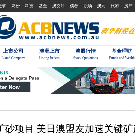
金矿
奶粉
科技
基金
澳交所
债券
职场
澳元
旅游
房产
上市公司
澳洲上市
澳股行情
基金理财
Listed Company
Listing In Aus
Stock Quotations
Funds and Wealth
重矿砂项目 美日澳盟友加速关键矿