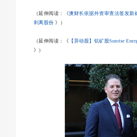
（延伸阅读：《
澳财长依据外资审查法签发新处置令 
剥离股份
》）
（延伸阅读：《
【异动股】钪矿股Sunrise Ener
》）