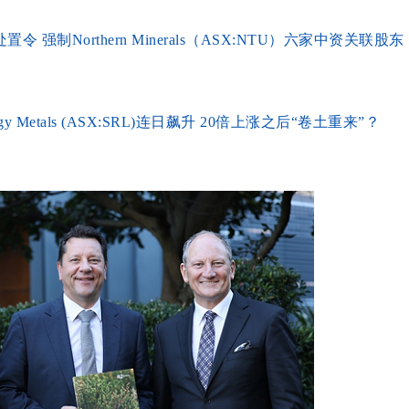
强制Northern Minerals（ASX:NTU）六家中资关联股东
gy Metals (ASX:SRL)连日飙升 20倍上涨之后“卷土重来”？