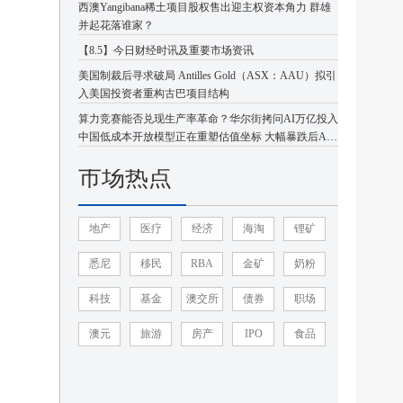
西澳Yangibana稀土项目股权售出迎主权资本角力 群雄
并起花落谁家？
【8.5】今日财经时讯及重要市场资讯
美国制裁后寻求破局 Antilles Gold（ASX：AAU）拟引
入美国投资者重构古巴项目结构
算力竞赛能否兑现生产率革命？华尔街拷问AI万亿投入
中国低成本开放模型正在重塑估值坐标 大幅暴跌后AI
板块或迎企稳反弹
市场热点
地产
医疗
经济
海淘
锂矿
悉尼
移民
RBA
金矿
奶粉
科技
基金
澳交所
债券
职场
澳元
旅游
房产
IPO
食品