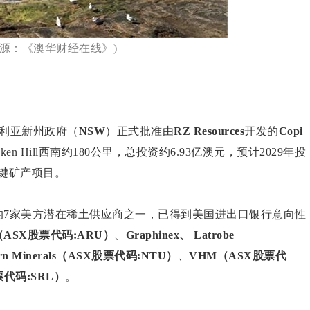
来源：《澳华财经在线》)
利亚新州政府（
NSW
）正式批准由
RZ Resources
开发的
Copi
n Hill西南约180公里，总投资约6.93亿澳元，预计2029年投
键矿产项目。
框架下的7家美方潜在稀土供应商之一，已得到美国进出口银行意向性
ths（ASX股票代码:ARU）
、
Graphinex、 Latrobe
ern Minerals（ASX股票代码:NTU）
、
VHM（ASX股票代
X股票代码:SRL）
。