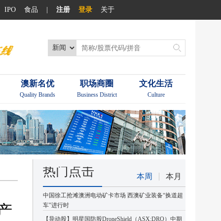
IPO
食品
|
注册
登录
关于
澳新名优
职场商圈
文化生活
Quality Brands
Business District
Culture
热门点击
本周
本月
中国徐工抢滩澳洲电动矿卡市场 西澳矿业装备“换道超
产
车”进行时
【异动股】明星国防股DroneShield（ASX:DRO）中期