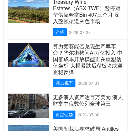
Treasury Wine
Estates（ASX:TWE）暂停对
华供应奔富Bin 407三个月 深
入整顿渠道灰色市场
产经
2026-07-27
算力竞赛能否兑现生产率革
命？华尔街拷问AI万亿投入 中
国低成本开放模型正在重塑估
值坐标 大幅暴跌后AI板块或迎
企稳反弹
观点视野
2026-07-31
更多澳人资产达百万美元 澳人
财富中位数位列全球第三
财富话题
2026-07-06
美国制裁后寻求破局 Antilles