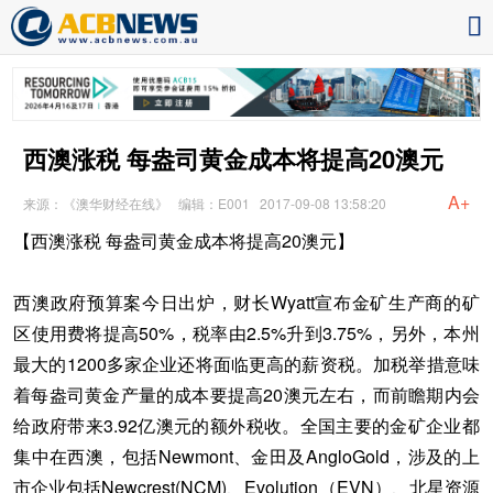
西澳涨税 每盎司黄金成本将提高20澳元
A+
来源：《澳华财经在线》
编辑：E001
2017-09-08 13:58:20
【西澳涨税 每盎司黄金成本将提高20澳元】
西澳政府预算案今日出炉，财长Wyatt宣布金矿生产商的矿
区使用费将提高50%，税率由2.5%升到3.75%，另外，本州
最大的1200多家企业还将面临更高的薪资税。加税举措意味
着每盎司黄金产量的成本要提高20澳元左右，而前瞻期内会
给政府带来3.92亿澳元的额外税收。全国主要的金矿企业都
集中在西澳，包括Newmont、金田及AngloGold，涉及的上
市企业包括Newcrest(NCM)、Evolution（EVN）、北星资源