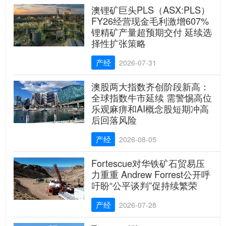
澳锂矿巨头PLS（ASX:PLS）
FY26经营现金毛利激增607%
锂精矿产量超预期交付 延续选
择性扩张策略
产经
2026-07-31
澳股两大指数齐创阶段新高：
全球指数牛市延续 需警惕高位
乐观麻痹和AI概念股短期冲高
后回落风险
产经
2026-08-05
Fortescue对华铁矿石贸易压
力重重 Andrew Forrest公开呼
吁盼“公平谈判”促持续繁荣
产经
2026-07-28