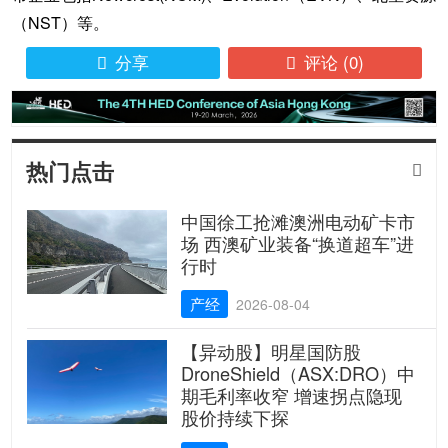
（NST）等。
分享
评论
(0)


热门点击

中国徐工抢滩澳洲电动矿卡市
场 西澳矿业装备“换道超车”进
行时
产经
2026-08-04
【异动股】明星国防股
DroneShield（ASX:DRO）中
期毛利率收窄 增速拐点隐现
股价持续下探