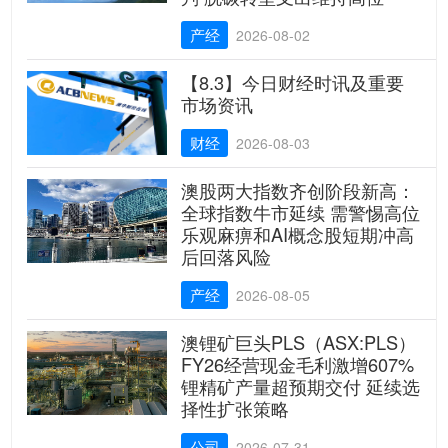
产经
2026-08-02
【8.3】今日财经时讯及重要
市场资讯
财经
2026-08-03
澳股两大指数齐创阶段新高：
全球指数牛市延续 需警惕高位
乐观麻痹和AI概念股短期冲高
后回落风险
产经
2026-08-05
澳锂矿巨头PLS（ASX:PLS）
FY26经营现金毛利激增607%
锂精矿产量超预期交付 延续选
择性扩张策略
公司
2026-07-31