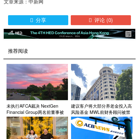
文章来源：中新网
分享
评论
(0)


推荐阅读
未执行AFCA裁决 NextGen
建议客户将大部分养老金投入高
Financial Group两名前董事被
风险基金 MWL前财务顾问被禁
禁业三年
业三年