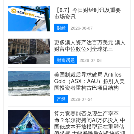
【8.7】今日财经时讯及重要
市场资讯
财经
2026-08-07
更多澳人资产达百万美元 澳人
财富中位数位列全球第三
财富话题
2026-07-06
美国制裁后寻求破局 Antilles
Gold（ASX：AAU）拟引入美
国投资者重构古巴项目结构
产经
2026-07-24
算力竞赛能否兑现生产率革
命？华尔街拷问AI万亿投入 中
国低成本开放模型正在重塑估
值坐标 大幅暴跌后AI板块或迎