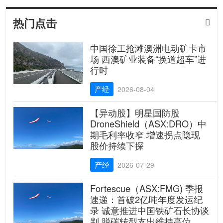
热门点击

中国徐工抢滩澳洲电动矿卡市
场 西澳矿业装备“换道超车”进
行时
产经
2026-08-04
【异动股】明星国防股
DroneShield（ASX:DRO）中
期毛利率收窄 增速拐点隐现
股价持续下探
产经
2026-07-29
Fortescue（ASX:FMG) 季报
速递：首破2亿吨年度发运纪
录 诚意推进中国铁矿石长协谈
判 脱碳转型支出维持高位