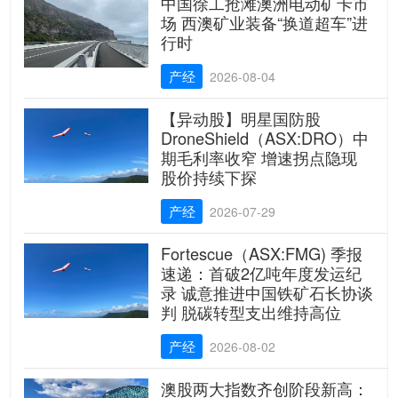
中国徐工抢滩澳洲电动矿卡市
场 西澳矿业装备“换道超车”进
行时
产经
2026-08-04
【异动股】明星国防股
DroneShield（ASX:DRO）中
期毛利率收窄 增速拐点隐现
股价持续下探
产经
2026-07-29
Fortescue（ASX:FMG) 季报
速递：首破2亿吨年度发运纪
录 诚意推进中国铁矿石长协谈
判 脱碳转型支出维持高位
产经
2026-08-02
澳股两大指数齐创阶段新高：