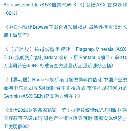
Aerosystems Ltd (ASX股票代码:KTK) 登陆ASX 首秀暴涨
102%
》
《
中石油转让Browse气田合资项目权益 战略性撤离澳洲长
期上游资产
》
《
【异动股】跨越转型里程碑！Flagship Minerals (ASX:
FLG) 旗舰资产智利Isidora 金矿（原 Pantanillo项目）获210
万盎司符合JORC标准黄金资源量认证 股价强劲上扬
》
《
【异动股】Baniaka铁矿项目融资博弈白热化 中国产业资
金与中东财团等5路国际资本竞相角逐 市值不足3000万的
Genmin (ASX:GEN)究竟魅力何在？
》
《
澳洲2026财案赢家输家一览：摒弃传统“撒钱”式刺激 国防
医疗获百亿级加码 绿色产业遭遇政策回撤 滴灌实体经济护
卫脆弱群体
》