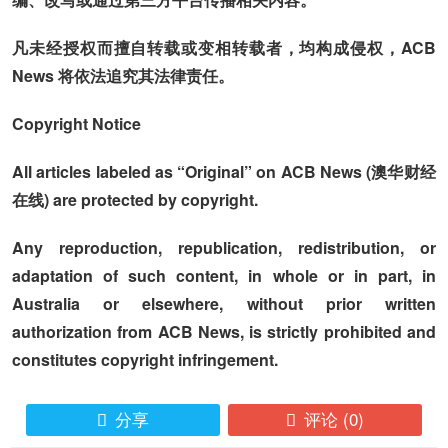
凡未经授权而擅自转载或变相转载者，均构成侵权，ACB
News 将依法追究其法律责任。
Copyright Notice
All articles labeled as “Original” on ACB News (澳华财经
在线) are protected by copyright.
Any reproduction, republication, redistribution, or
adaptation of such content, in whole or in part, in
Australia or elsewhere, without prior written
authorization from ACB News, is strictly prohibited and
constitutes copyright infringement.
分享
评论
(0)

