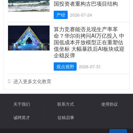
国投资者重构古巴项目结构
产经
2026-07-24
算力竞赛能否兑现生产率革
命？华尔街拷问AI万亿投入 中
国低成本开放模型正在重塑估
值坐标 大幅暴跌后AI板块或迎
企稳反弹
观点视野
2026-07-31
进入更多文化教育

关于我们
联系方式
使用协议
诚聘英才
征稿启事