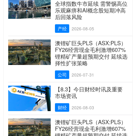
全球指数牛市延续 需警惕高位
乐观麻痹和AI概念股短期冲高
后回落风险
产经
2026-08-05
澳锂矿巨头PLS（ASX:PLS）
FY26经营现金毛利激增607%
锂精矿产量超预期交付 延续选
择性扩张策略
公司
2026-07-31
【8.3】今日财经时讯及重要
市场资讯
财经
2026-08-03
澳锂矿巨头PLS（ASX:PLS）
FY26经营现金毛利激增607%
锂精矿产量超预期交付 延续选