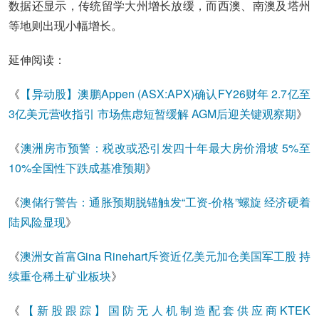
数据还显示，传统留学大州增长放缓，而西澳、南澳及塔州
等地则出现小幅增长。
延伸阅读：
《
【异动股】澳鹏Appen (ASX:APX)确认FY26财年 2.7亿至
3亿美元营收指引 市场焦虑短暂缓解 AGM后迎关键观察期
》
《
澳洲房市预警：税改或恐引发四十年最大房价滑坡 5%至
10%全国性下跌成基准预期
》
《
澳储行警告：通胀预期脱锚触发“工资-价格”螺旋 经济硬着
陆风险显现
》
《
澳洲女首富Gina Rinehart斥资近亿美元加仓美国军工股 持
续重仓稀土矿业板块
》
《
【新股跟踪】国防无人机制造配套供应商KTEK