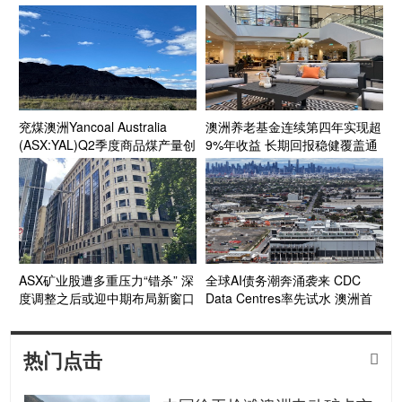
面临“滚动式”能源成本压力
兖煤澳洲Yancoal Australia
澳洲养老基金连续第四年实现超
(ASX:YAL)Q2季度商品煤产量创
9%年收益 长期回报稳健覆盖通
新高 年产量预计达指导区间上
胀目标
段 Kestrel煤矿收购获FIRB批准
收官在望
ASX矿业股遭多重压力“错杀” 深
全球AI债务潮奔涌袭来 CDC
度调整之后或迎中期布局新窗口
Data Centres率先试水 澳洲首
个投资级数据中心债券呼之欲出
热门点击
