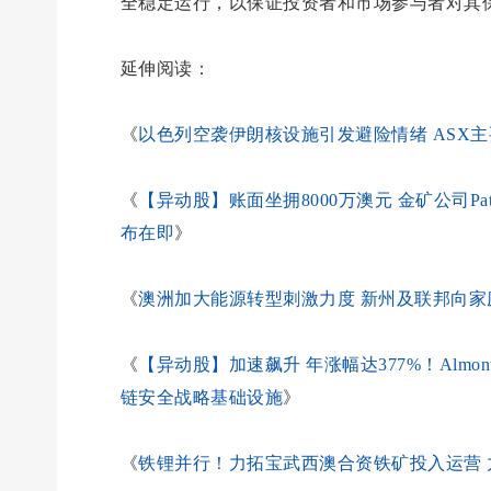
全稳定运行，以保证投资者和市场参与者对其保
延伸阅读：
《
以色列空袭伊朗核设施引发避险情绪 ASX
《
【异动股】账面坐拥8000万澳元 金矿公司Patron
布在即
》
《
澳洲加大能源转型刺激力度 新州及联邦向家
《
【异动股】加速飙升 年涨幅达377%！Almonty 
链安全战略基础设施
》
《
铁锂并行！力拓宝武西澳合资铁矿投入运营 