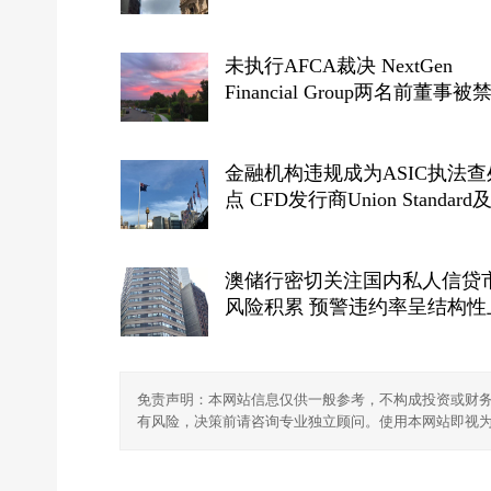
Gunn被判刑
未执行AFCA裁决 NextGen
Financial Group两名前董事被
三年
金融机构违规成为ASIC执法查
点 CFD发行商Union Standard
授权代表遭罚3.002亿澳元 创
罚款
澳储行密切关注国内私人信贷
风险积累 预警违约率呈结构性
免责声明：本网站信息仅供一般参考，不构成投资或财
有风险，决策前请咨询专业独立顾问。使用本网站即视