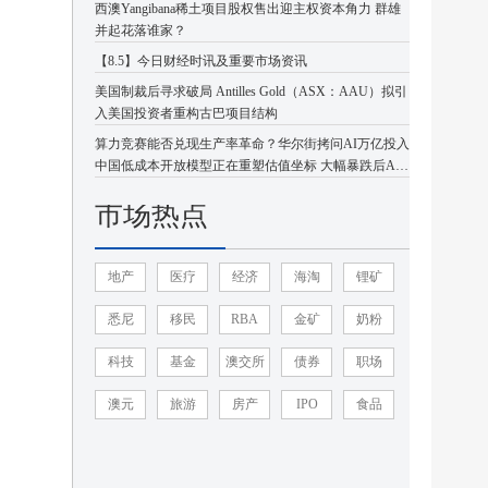
西澳Yangibana稀土项目股权售出迎主权资本角力 群雄
并起花落谁家？
【8.5】今日财经时讯及重要市场资讯
美国制裁后寻求破局 Antilles Gold（ASX：AAU）拟引
入美国投资者重构古巴项目结构
算力竞赛能否兑现生产率革命？华尔街拷问AI万亿投入
中国低成本开放模型正在重塑估值坐标 大幅暴跌后AI
板块或迎企稳反弹
市场热点
地产
医疗
经济
海淘
锂矿
悉尼
移民
RBA
金矿
奶粉
科技
基金
澳交所
债券
职场
澳元
旅游
房产
IPO
食品