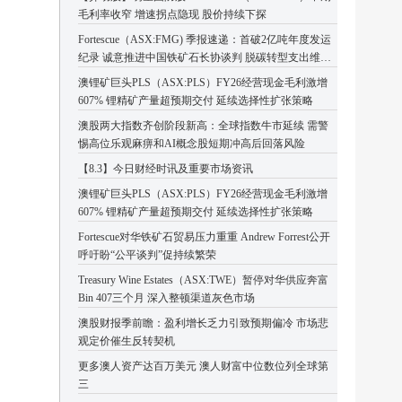
毛利率收窄 增速拐点隐现 股价持续下探
Fortescue（ASX:FMG) 季报速递：首破2亿吨年度发运
纪录 诚意推进中国铁矿石长协谈判 脱碳转型支出维持
高位
澳锂矿巨头PLS（ASX:PLS）FY26经营现金毛利激增
607% 锂精矿产量超预期交付 延续选择性扩张策略
澳股两大指数齐创阶段新高：全球指数牛市延续 需警
惕高位乐观麻痹和AI概念股短期冲高后回落风险
【8.3】今日财经时讯及重要市场资讯
澳锂矿巨头PLS（ASX:PLS）FY26经营现金毛利激增
607% 锂精矿产量超预期交付 延续选择性扩张策略
Fortescue对华铁矿石贸易压力重重 Andrew Forrest公开
呼吁盼“公平谈判”促持续繁荣
Treasury Wine Estates（ASX:TWE）暂停对华供应奔富
Bin 407三个月 深入整顿渠道灰色市场
澳股财报季前瞻：盈利增长乏力引致预期偏冷 市场悲
观定价催生反转契机
更多澳人资产达百万美元 澳人财富中位数位列全球第
三