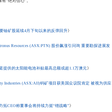
有“绝对信心”。
主要铀矿股延续4月下旬以来的反弹回升
》
us Resources (ASX:PTN) 股价飙涨引问询 重要勘探进展发
庭提供的太阳能电池补贴最高总额或超1.1万澳元
》
Industries (ASX:AII)钨矿项目获美国众议院肯定 被视为供应
力拓CEO称董事会将持续力挺“锂战略”
》