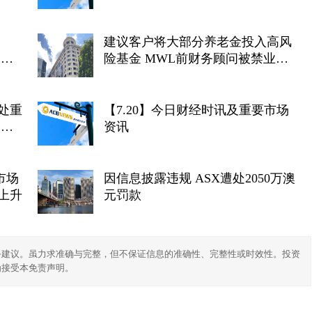
建议客户将大部分养老金投入高风
禁业
险基金 MWL前财务顾问被禁业三
年
处重
【7.20】今日财经时讯及重要市场
及前
资讯
纪录
市场
因信息披露违规 ASX遭处2050万澳
上升
元罚款
务建议。虽力求准确与完整，但不保证信息的准确性、完整性或时效性。投资
为接受本免责声明。