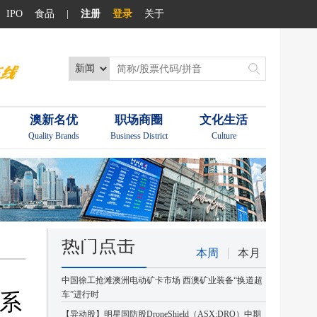
IPO
食品
|
注册
登录
关于
澳新名优
职场商圈
文化生活
Quality Brands
Business District
Culture
热门点击
本周
本月
中国徐工抢滩澳洲电动矿卡市场 西澳矿业装备“换道超
体系
车”进行时
【异动股】明星国防股DroneShield（ASX:DRO）中期