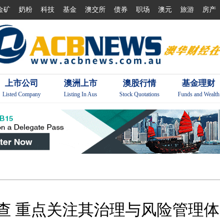
金矿
奶粉
科技
基金
澳交所
债券
职场
澳元
旅游
房产
上市公司
澳洲上市
澳股行情
基金理财
Listed Company
Listing In Aus
Stock Quotations
Funds and Wealth
调查 重点关注其治理与风险管理