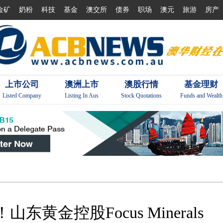
金矿
奶粉
科技
基金
澳交所
债券
职场
澳元
旅游
房产
上市公司
澳洲上市
澳股行情
基金理财
Listed Company
Listing In Aus
Stock Quotations
Funds and Wealth
黄金控股Focus Minerals