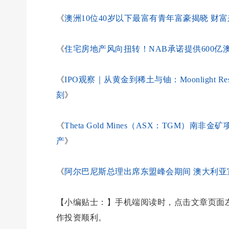
《
澳洲10位40岁以下最富有青年富豪揭晓 财
《
住宅房地产风向扭转！NAB承诺提供600亿
《
IPO观察｜从黄金到稀土与铀：Moonlight R
刻
》
《
Theta Gold Mines（ASX：TGM）南
产
》
《
阿尔巴尼斯总理出席东盟峰会期间 澳大利亚宣
【小编贴士：】手机端阅读时，点击文章页面左
作投资顺利。