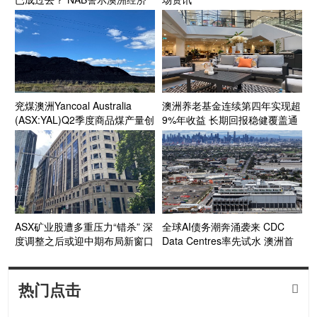
面临“滚动式”能源成本压力
兖煤澳洲Yancoal Australia
澳洲养老基金连续第四年实现超
(ASX:YAL)Q2季度商品煤产量创
9%年收益 长期回报稳健覆盖通
新高 年产量预计达指导区间上
胀目标
段 Kestrel煤矿收购获FIRB批准
收官在望
ASX矿业股遭多重压力“错杀” 深
全球AI债务潮奔涌袭来 CDC
度调整之后或迎中期布局新窗口
Data Centres率先试水 澳洲首
个投资级数据中心债券呼之欲出
热门点击
