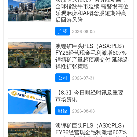
全球指数牛市延续 需警惕高位
乐观麻痹和AI概念股短期冲高
后回落风险
产经
2026-08-05
澳锂矿巨头PLS（ASX:PLS）
FY26经营现金毛利激增607%
锂精矿产量超预期交付 延续选
择性扩张策略
公司
2026-07-31
【8.3】今日财经时讯及重要
市场资讯
财经
2026-08-03
澳锂矿巨头PLS（ASX:PLS）
FY26经营现金毛利激增607%