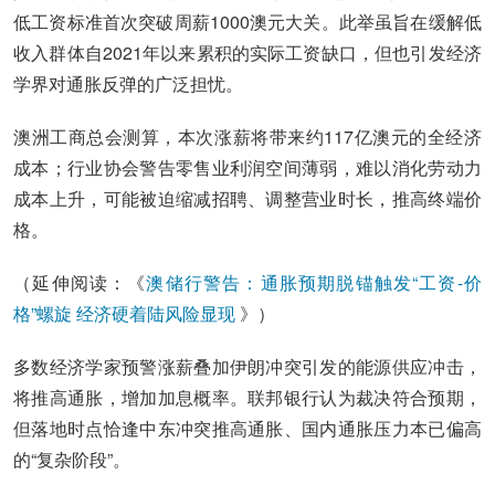
低工资标准首次突破周薪1000澳元大关。此举虽旨在缓解低
收入群体自2021年以来累积的实际工资缺口，但也引发经济
学界对通胀反弹的广泛担忧。
澳洲工商总会测算，本次涨薪将带来约117亿澳元的全经济
成本；行业协会警告零售业利润空间薄弱，难以消化劳动力
成本上升，可能被迫缩减招聘、调整营业时长，推高终端价
格。
（延伸阅读：《
澳储行警告：通胀预期脱锚触发“工资-价
格”螺旋 经济硬着陆风险显现
》）
多数经济学家预警涨薪叠加伊朗冲突引发的能源供应冲击，
将推高通胀，增加加息概率。联邦银行认为裁决符合预期，
但落地时点恰逢中东冲突推高通胀、国内通胀压力本已偏高
的“复杂阶段”。