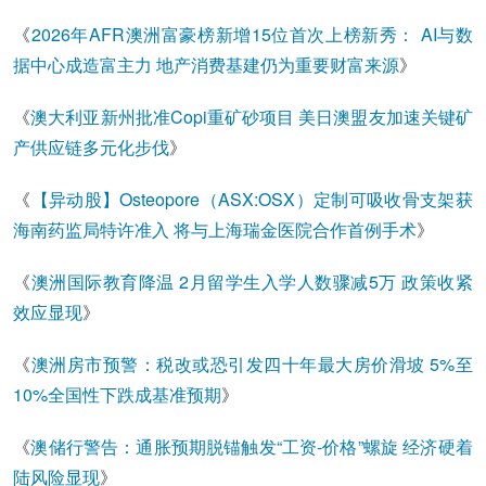
《
2026年AFR澳洲富豪榜新增15位首次上榜新秀： AI与数
据中心成造富主力 地产消费基建仍为重要财富来源
》
《
澳大利亚新州批准Copi重矿砂项目 美日澳盟友加速关键矿
产供应链多元化步伐
》
《
【异动股】Osteopore（ASX:OSX）定制可吸收骨支架获
海南药监局特许准入 将与上海瑞金医院合作首例手术
》
《
澳洲国际教育降温 2月留学生入学人数骤减5万 政策收紧
效应显现
》
《
澳洲房市预警：税改或恐引发四十年最大房价滑坡 5%至
10%全国性下跌成基准预期
》
《
澳储行警告：通胀预期脱锚触发“工资-价格”螺旋 经济硬着
陆风险显现
》