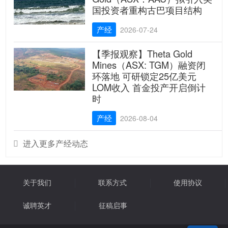
国投资者重构古巴项目结构
产经
2026-07-24
【季报观察】Theta Gold
Mines（ASX: TGM）融资闭
环落地 可研锁定25亿美元
LOM收入 首金投产开启倒计
时
产经
2026-08-04
进入更多产经动态

关于我们
联系方式
使用协议
诚聘英才
征稿启事