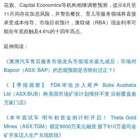
花旗、Capital Economics等机构相继调整预测，提示8月至
11月间存在加息风险，并警告餐饮、育儿等服务领域将直接
承受成本传导。市场目前预计，澳联储（RBA）现金利率可
能在年底前触及4.6%的十四年高点。
延伸阅读：
《
澳洲汽车售后服务市场龙头市值缩水逾九成后：市场对
Bapcor（ASX: BAP）的悲观预期是否矫枉过正？
》
《
【季报观察】 FDA审批步入尾声 Bubs Australia
Ltd（ASX:BUB）称美国市场扩张计划维持不变 目标覆盖逾
万家门店
》
《
本年底试车 明年初首金倒计时开启！ Theta Gold
Mines（ASX:TGM）锁定9000万美元融资 旗下610万盎司金
矿开发迈入生产兑现阶段
》