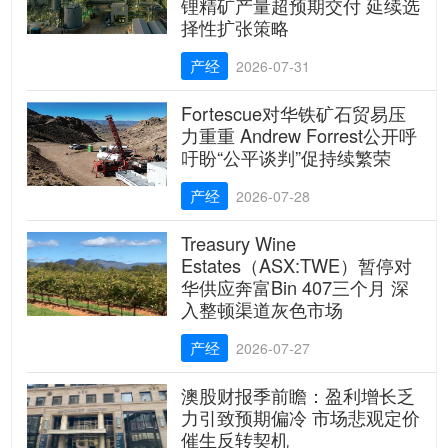
锂精矿产量超预期交付 延续选
择性扩张策略
产经
2026-07-31
Fortescue对华铁矿石贸易压
力重重 Andrew Forrest公开呼
吁盼“公平谈判”促持续繁荣
产经
2026-07-28
Treasury Wine
Estates（ASX:TWE）暂停对
华供应奔富Bin 407三个月 深
入整顿渠道灰色市场
产经
2026-07-27
澳股财报季前瞻：盈利增长乏
力引致预期偏冷 市场悲观定价
催生反转契机