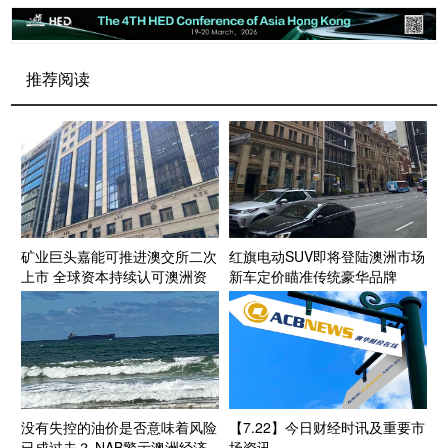
推荐阅读
矿业巨头嘉能可推进澳交所二次
红旗电动SUV即将登陆澳洲市场
上市 全球资本持续认可澳洲资
新车定价瞄准传统豪华品牌
源投资生态
没有失控的油价是否意味着风险
【7.22】今日财经时讯及重要市
已成过去？ NAB警示澳洲经济
场资讯