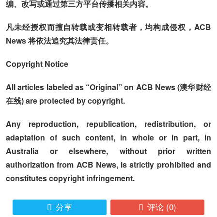
编、改写或通过第三方平台传播相关内容。
凡未经授权而擅自转载或变相转载者，均构成侵权，ACB
News 将依法追究其法律责任。
Copyright Notice
All articles labeled as “Original” on ACB News (澳华财经
在线) are protected by copyright.
Any reproduction, republication, redistribution, or
adaptation of such content, in whole or in part, in
Australia or elsewhere, without prior written
authorization from ACB News, is strictly prohibited and
constitutes copyright infringement.
分享
评论
(0)

