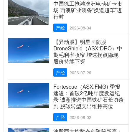
中国徐工抢滩澳洲电动矿卡市
场 西澳矿业装备“换道超车”进
行时
产经
2026-08-04
【异动股】明星国防股
DroneShield（ASX:DRO）中
期毛利率收窄 增速拐点隐现
股价持续下探
产经
2026-07-29
Fortescue（ASX:FMG) 季报
速递：首破2亿吨年度发运纪
录 诚意推进中国铁矿石长协谈
判 脱碳转型支出维持高位
产经
2026-08-02
澳股两大指数齐创阶段新高：