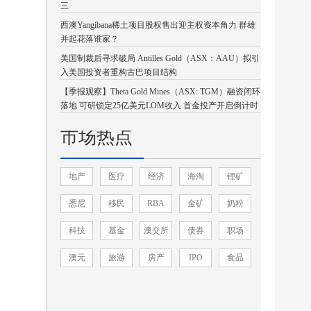
三
西澳Yangibana稀土项目股权售出迎主权资本角力 群雄
并起花落谁家？
美国制裁后寻求破局 Antilles Gold（ASX：AAU）拟引
入美国投资者重构古巴项目结构
【季报观察】Theta Gold Mines（ASX: TGM）融资闭环
落地 可研锁定25亿美元LOM收入 首金投产开启倒计时
市场热点
地产
医疗
经济
海淘
锂矿
悉尼
移民
RBA
金矿
奶粉
科技
基金
澳交所
债券
职场
澳元
旅游
房产
IPO
食品