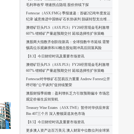
毛利率收窄 增速拐点隐现 股价持续下探
Fortescue（ASX:FMG) 季报速递：首破2亿吨年度发运
纪录 诚意推进中国铁矿石长协谈判 脱碳转型支出维持
高位
澳锂矿巨头PLS（ASX:PLS）FY26经营现金毛利激增
607% 锂精矿产量超预期交付 延续选择性扩张策略
澳股两大指数齐创阶段新高：全球指数牛市延续 需警
惕高位乐观麻痹和AI概念股短期冲高后回落风险
【8.3】今日财经时讯及重要市场资讯
澳锂矿巨头PLS（ASX:PLS）FY26经营现金毛利激增
607% 锂精矿产量超预期交付 延续选择性扩张策略
Fortescue对华铁矿石贸易压力重重 Andrew Forrest公开
呼吁盼“公平谈判”促持续繁荣
澳股财报季前瞻：盈利增长乏力引致预期偏冷 市场悲
观定价催生反转契机
Treasury Wine Estates（ASX:TWE）暂停对华供应奔富
Bin 407三个月 深入整顿渠道灰色市场
【8.5】今日财经时讯及重要市场资讯
更多澳人资产达百万美元 澳人财富中位数位列全球第