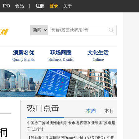
IPO
食品
|
注册
登录
关于
澳新名优
职场商圈
文化生活
Quality Brands
Business District
Culture
热门点击
本周
本月
中国徐工抢滩澳洲电动矿卡市场 西澳矿业装备“换道超
洞
车”进行时
【异动股】明星国防股DroneShield（ASX:DRO）中期