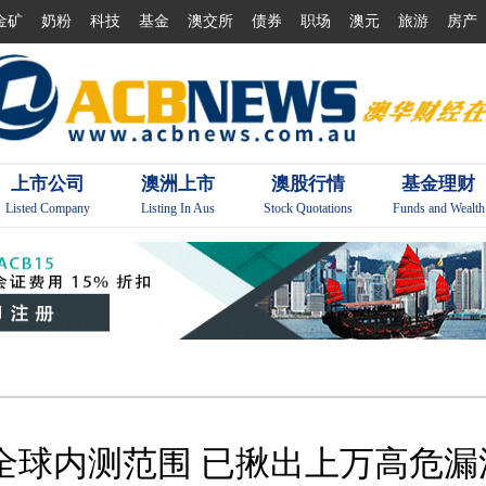
金矿
奶粉
科技
基金
澳交所
债券
职场
澳元
旅游
房产
上市公司
澳洲上市
澳股行情
基金理财
Listed Company
Listing In Aus
Stock Quotations
Funds and Wealth
型扩大全球内测范围 已揪出上万高危漏