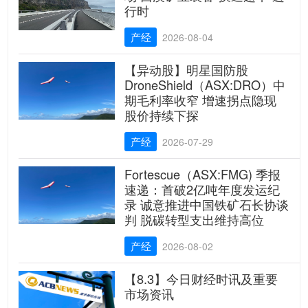
行时
产经
2026-08-04
【异动股】明星国防股
DroneShield（ASX:DRO）中
期毛利率收窄 增速拐点隐现
股价持续下探
产经
2026-07-29
Fortescue（ASX:FMG) 季报
速递：首破2亿吨年度发运纪
录 诚意推进中国铁矿石长协谈
判 脱碳转型支出维持高位
产经
2026-08-02
【8.3】今日财经时讯及重要
市场资讯