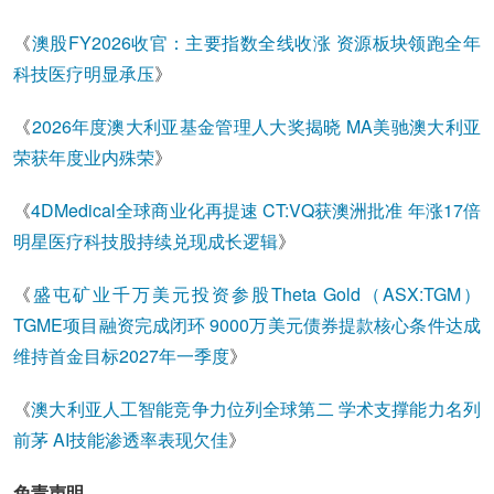
《
澳股FY2026收官：主要指数全线收涨 资源板块领跑全年
科技医疗明显承压
》
《
2026年度澳大利亚基金管理人大奖揭晓 MA美驰澳大利亚
荣获年度业内殊荣
》
《
4DMedical全球商业化再提速 CT:VQ获澳洲批准 年涨17倍
明星医疗科技股持续兑现成长逻辑
》
《
盛屯矿业千万美元投资参股Theta Gold（ASX:TGM）
TGME项目融资完成闭环 9000万美元债券提款核心条件达成
维持首金目标2027年一季度
》
《
澳大利亚人工智能竞争力位列全球第二 学术支撑能力名列
前茅 AI技能渗透率表现欠佳
》
免责声明