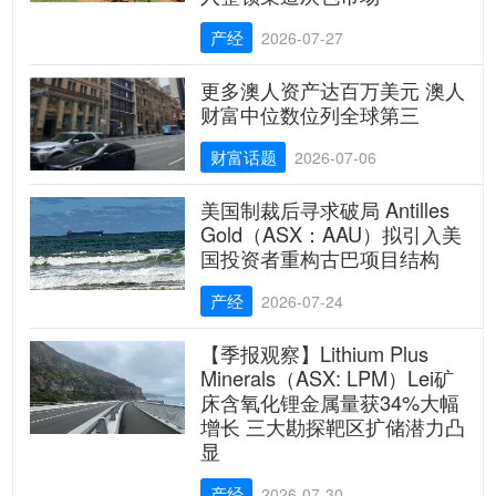
产经
2026-07-27
更多澳人资产达百万美元 澳人
财富中位数位列全球第三
财富话题
2026-07-06
美国制裁后寻求破局 Antilles
Gold（ASX：AAU）拟引入美
国投资者重构古巴项目结构
产经
2026-07-24
【季报观察】Lithium Plus
Minerals（ASX: LPM）Lei矿
床含氧化锂金属量获34%大幅
增长 三大勘探靶区扩储潜力凸
显
产经
2026-07-30