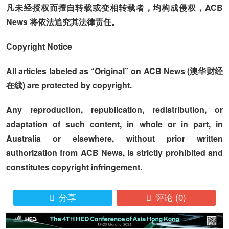
凡未经授权而擅自转载或变相转载者，均构成侵权，ACB
News 将依法追究其法律责任。
Copyright Notice
All articles labeled as “Original” on ACB News (澳华财经
在线) are protected by copyright.
Any reproduction, republication, redistribution, or
adaptation of such content, in whole or in part, in
Australia or elsewhere, without prior written
authorization from ACB News, is strictly prohibited and
constitutes copyright infringement.
分享
评论
(0)

