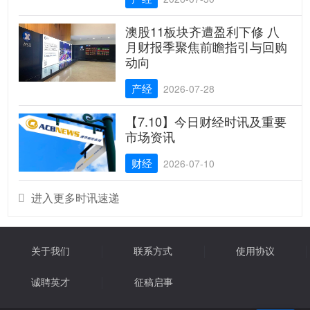
澳股11板块齐遭盈利下修 八
月财报季聚焦前瞻指引与回购
动向
产经
2026-07-28
【7.10】今日财经时讯及重要
市场资讯
财经
2026-07-10
进入更多时讯速递

关于我们
联系方式
使用协议
诚聘英才
征稿启事