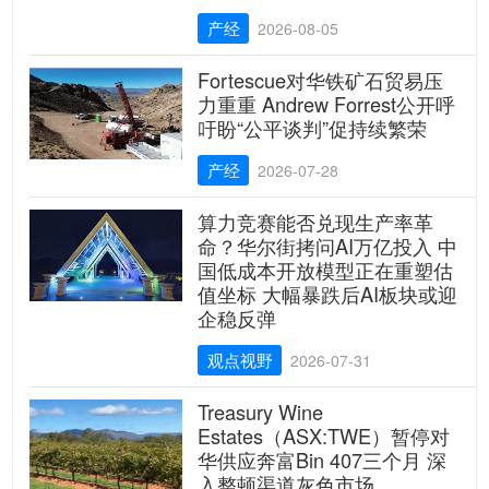
产经
2026-08-05
Fortescue对华铁矿石贸易压
力重重 Andrew Forrest公开呼
吁盼“公平谈判”促持续繁荣
产经
2026-07-28
算力竞赛能否兑现生产率革
命？华尔街拷问AI万亿投入 中
国低成本开放模型正在重塑估
值坐标 大幅暴跌后AI板块或迎
企稳反弹
观点视野
2026-07-31
Treasury Wine
Estates（ASX:TWE）暂停对
华供应奔富Bin 407三个月 深
入整顿渠道灰色市场