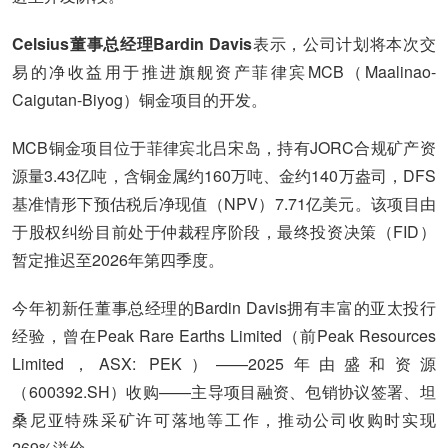
Celsius董事总经理Bardin Davis
表示，公司计划将本次交
易的净收益用于推进旗舰资产菲律宾MCB（Maalinao-
Caigutan-Biyog）铜金项目的开发。
MCB铜金项目位于菲律宾北吕宋岛，持有JORC合规矿产资
源量3.43亿吨，含铜金属约160万吨、金约140万盎司，DFS
基准情形下预估税后净现值（NPV）7.71亿美元。该项目由
于股权纠纷目前处于仲裁程序阶段，最终投资决策（FID）
暂定推迟至2026年第四季度。
今年初新任董事总经理的Bardin Davis拥有丰富的亚太投行
经验，曾在Peak Rare Earths Limited（前Peak Resources
Limited，ASX: PEK）——2025年由盛和资源
（600392.SH）收购——主导项目融资、包销协议签署、坦
桑尼亚特殊采矿许可落地等工作，推动公司收购时实现
269%溢价。