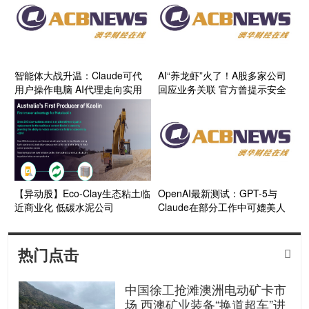
智能体大战升温：Claude可代
AI“养龙虾”火了！A股多家公司
用户操作电脑 AI代理走向实用
回应业务关联 官方曾提示安全
化
风险
【异动股】Eco-Clay生态粘土临
OpenAI最新测试：GPT-5与
近商业化 低碳水泥公司
Claude在部分工作中可媲美人
Green360 Technologies
类专家
(ASX:GT3) 450万澳元配售赢得
强劲认购
热门点击

中国徐工抢滩澳洲电动矿卡市
场 西澳矿业装备“换道超车”进