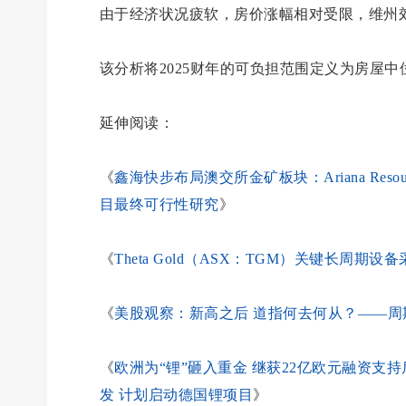
由于经济状况疲软，房价涨幅相对受限，维州郊
该分析将2025财年的可负担范围定义为房屋中位
延伸阅读：
《
鑫海快步布局澳交所金矿板块：Ariana Resou
目最终可行性研究
》
《
Theta Gold（ASX：TGM）关键长周期
《
美股观察：新高之后 道指何去何从？——
《
欧洲为“锂”砸入重金 继获22亿欧元融资支持后Vulca
发 计划启动德国锂项目
》