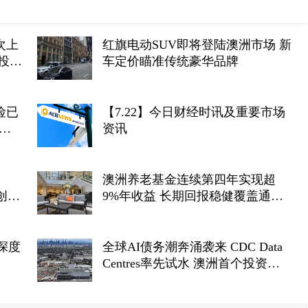
次上
红旗电动SUV即将登陆澳洲市场 新
投资
车定价瞄准传统豪华品牌
险已
【7.22】今日财经时讯及重要市场
资讯
澳洲养老基金连续第四年实现超
量创新
9%年收益 长期回报稳健覆盖通胀
目标
收官在
深度
全球AI债务潮奔涌袭来 CDC Data
Centres率先试水 澳洲首个投资级
数据中心债券呼之欲出