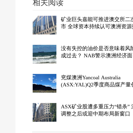
相关阅读
矿业巨头嘉能可推进澳交所二
市 全球资本持续认可澳洲资源
生态
没有失控的油价是否意味着风
成过去？ NAB警示澳洲经济面
临“滚动式”能源成本压力
兖煤澳洲Yancoal Australia
(ASX:YAL)Q2季度商品煤产
高 年产量预计达指导区间上段
Kestrel煤矿收购获FIRB批准
望
ASX矿业股遭多重压力“错杀” 
调整之后或迎中期布局新窗口