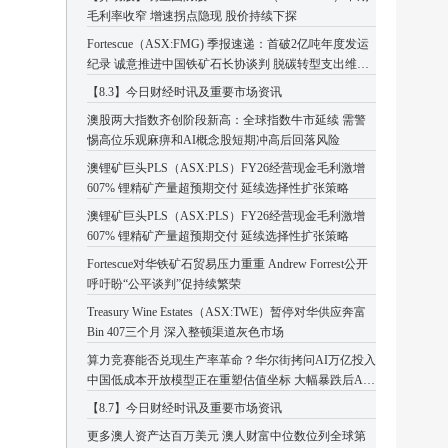
毛利率收窄 增速拐点隐现 股价持续下探
Fortescue（ASX:FMG) 季报速递：首破2亿吨年度发运
纪录 诚意推进中国铁矿石长协谈判 脱碳转型支出维持
高位
【8.3】今日财经时讯及重要市场资讯
澳股两大指数齐创阶段新高：全球指数牛市延续 需警
惕高位乐观麻痹和AI概念股短期冲高后回落风险
澳锂矿巨头PLS（ASX:PLS）FY26经营现金毛利激增
607% 锂精矿产量超预期交付 延续选择性扩张策略
澳锂矿巨头PLS（ASX:PLS）FY26经营现金毛利激增
607% 锂精矿产量超预期交付 延续选择性扩张策略
Fortescue对华铁矿石贸易压力重重 Andrew Forrest公开
呼吁盼“公平谈判”促持续繁荣
Treasury Wine Estates（ASX:TWE）暂停对华供应奔富
Bin 407三个月 深入整顿渠道灰色市场
算力竞赛能否兑现生产率革命？华尔街拷问AI万亿投入
中国低成本开放模型正在重塑估值坐标 大幅暴跌后AI
板块或迎企稳反弹
【8.7】今日财经时讯及重要市场资讯
更多澳人资产达百万美元 澳人财富中位数位列全球第