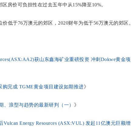
区房价可负担性在过去五年中从15%降至10%。
价低于76万澳元的郊区，2020财年为低于56万澳元的郊区。
rces(ASX:AA2)获山东鑫海矿业重磅投资 冲刺Dokwe黄金项
设备采购完成 TGME黄金项目建设如期推进
》
周期、浪型与趋势的最新研判（一）
》
n Energy Resources (ASX:VUL) 发起11亿澳元巨额增