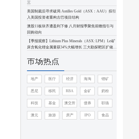
三
美国制裁后寻求破局 Antilles Gold（ASX：AAU）拟引
入美国投资者重构古巴项目结构
澳股11板块齐遭盈利下修 八月财报季聚焦前瞻指引与
回购动向
【季报观察】Lithium Plus Minerals（ASX: LPM）Lei矿
床含氧化锂金属量获34%大幅增长 三大勘探靶区扩储潜
力凸显
市场热点
地产
医疗
经济
海淘
锂矿
悉尼
移民
RBA
金矿
奶粉
科技
基金
澳交所
债券
职场
澳元
旅游
房产
IPO
食品