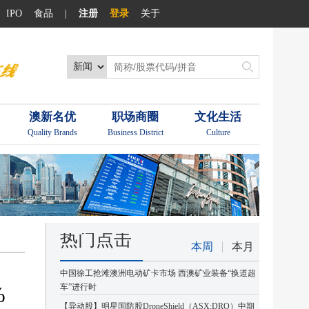
IPO
食品
|
注册
登录
关于
澳新名优
职场商圈
文化生活
Quality Brands
Business District
Culture
热门点击
本周
本月
中国徐工抢滩澳洲电动矿卡市场 西澳矿业装备“换道超
%
车”进行时
【异动股】明星国防股DroneShield（ASX:DRO）中期