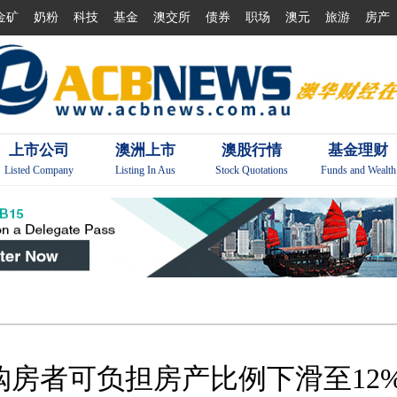
金矿
奶粉
科技
基金
澳交所
债券
职场
澳元
旅游
房产
上市公司
澳洲上市
澳股行情
基金理财
Listed Company
Listing In Aus
Stock Quotations
Funds and Wealth
购房者可负担房产比例下滑至12