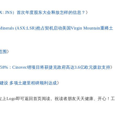
ngs（ASX: JNS）首次年度股东大会释放怎样的信息？
》
erals (ASX:LSR)抢占契机启动美国Virgin Mountain重稀土
范围
》
MH)暴涨58%：Cinovec锂项目将获捷克政府高达3.6亿欧元拨款支持
》
GME金矿建设 多项土建里程碑顺利达成
》
上Logo即可返回首页阅读。祝读者朋友天天健康、开心！工