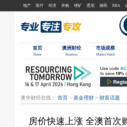
地产
医疗
经济
并购
锂矿
悉尼
移民
RBA
首页
澳洲财经
市场观察
Home
Business
Market Watch
澳华财经在线：
首页
>
基金理财
>
财富话题
房价快速上涨 全澳首次