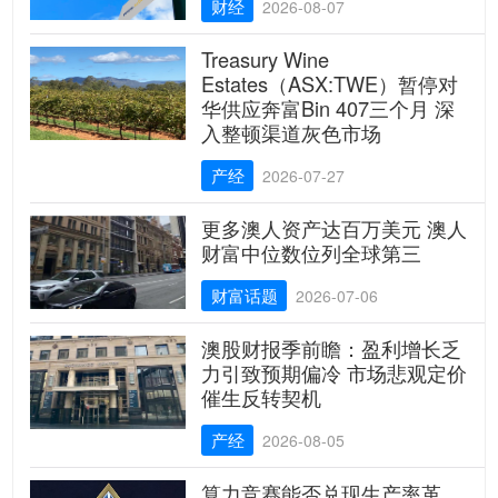
财经
2026-08-07
Treasury Wine
Estates（ASX:TWE）暂停对
华供应奔富Bin 407三个月 深
入整顿渠道灰色市场
产经
2026-07-27
更多澳人资产达百万美元 澳人
财富中位数位列全球第三
财富话题
2026-07-06
澳股财报季前瞻：盈利增长乏
力引致预期偏冷 市场悲观定价
催生反转契机
产经
2026-08-05
算力竞赛能否兑现生产率革