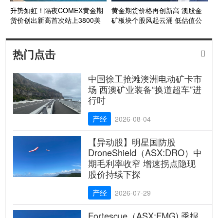
升势如虹！隔夜COMEX黄金期
黄金期货价格再创新高 澳股金
货价创出新高首次站上3800美
矿板块个股风起云涌 低估值公
元/盎司 澳洲股市黄金板块风起
司优势凸显
云涌
热门点击

中国徐工抢滩澳洲电动矿卡市
场 西澳矿业装备“换道超车”进
行时
产经
2026-08-04
【异动股】明星国防股
DroneShield（ASX:DRO）中
期毛利率收窄 增速拐点隐现
股价持续下探
产经
2026-07-29
Fortescue（ASX:FMG) 季报