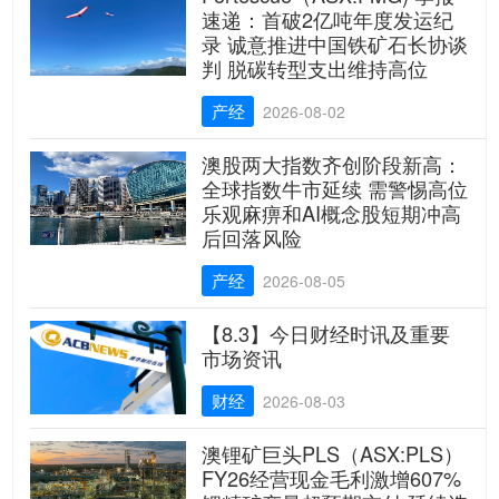
速递：首破2亿吨年度发运纪
录 诚意推进中国铁矿石长协谈
判 脱碳转型支出维持高位
产经
2026-08-02
澳股两大指数齐创阶段新高：
全球指数牛市延续 需警惕高位
乐观麻痹和AI概念股短期冲高
后回落风险
产经
2026-08-05
【8.3】今日财经时讯及重要
市场资讯
财经
2026-08-03
澳锂矿巨头PLS（ASX:PLS）
FY26经营现金毛利激增607%