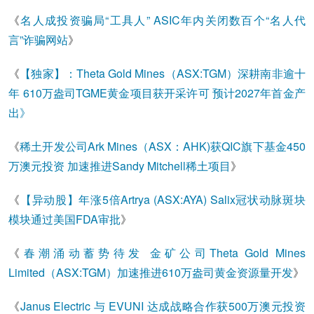
《
名人成投资骗局“工具人” ASIC年内关闭数百个“名人代
言”诈骗网站
》
《
【独家】：Theta Gold Mines（ASX:TGM）深耕南非逾十
年 610万盎司TGME黄金项目获开采许可 预计2027年首金产
出》
《
稀土开发公司Ark Mines（ASX：AHK)获QIC旗下基金450
万澳元投资 加速推进Sandy Mitchell稀土项目
》
《
【异动股】年涨5倍Artrya (ASX:AYA) Salix冠状动脉斑块
模块通过美国FDA审批
》
《
春潮涌动蓄势待发 金矿公司Theta Gold Mines
Limited（ASX:TGM）加速推进610万盎司黄金资源量开发
》
《
Janus Electric 与 EVUNI 达成战略合作获500万澳元投资