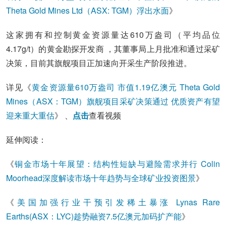
Theta Gold Mines Ltd（ASX: TGM）浮出水面
》
这家拥有和控制黄金资源量达610万盎司（平均品位
4.17g/t）的黄金勘探开发商 ，其董事局上月批准和通过采矿
决策，目前其旗舰项目正加速向开采生产阶段推进。
详见《
黄金资源量610万盎司 市值1.19亿澳元 Theta Gold
Mines（ASX：TGM）旗舰项目采矿决策通过 优质资产有望
迎来重大重估
》 、
点击
查看视频
延伸阅读：
《
铜金市场十年展望：结构性短缺与避险需求并行 Colin
Moorhead深度解读市场十年趋势与全球矿业投资图景
》
《
美国加强行业干预引发稀土暴涨 Lynas Rare
Earths(ASX：LYC)趁势融资7.5亿澳元加码扩产能
》