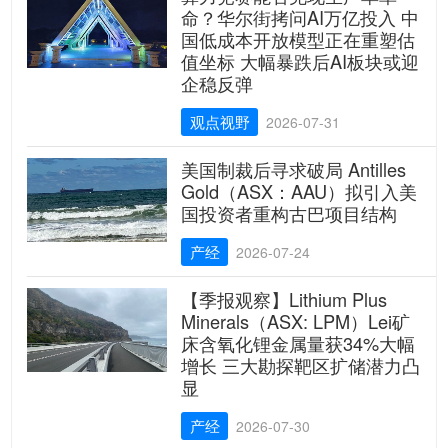
命？华尔街拷问AI万亿投入 中
国低成本开放模型正在重塑估
值坐标 大幅暴跌后AI板块或迎
企稳反弹
观点视野
2026-07-31
美国制裁后寻求破局 Antilles
Gold（ASX：AAU）拟引入美
国投资者重构古巴项目结构
产经
2026-07-24
【季报观察】Lithium Plus
Minerals（ASX: LPM）Lei矿
床含氧化锂金属量获34%大幅
增长 三大勘探靶区扩储潜力凸
显
产经
2026-07-30