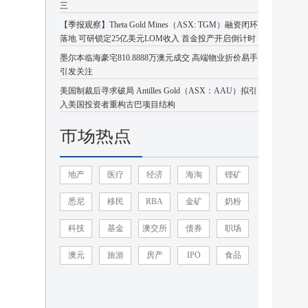
三
【季报观察】Theta Gold Mines（ASX: TGM）融资闭环
落地 可研锁定25亿美元LOM收入 首金投产开启倒计时
墨尔本临海豪宅810.8888万澳元成交 高端物业折价易手
引发关注
美国制裁后寻求破局 Antilles Gold（ASX：AAU）拟引
入美国投资者重构古巴项目结构
市场热点
地产
医疗
经济
海淘
锂矿
悉尼
移民
RBA
金矿
奶粉
科技
基金
澳交所
债券
职场
澳元
旅游
房产
IPO
食品