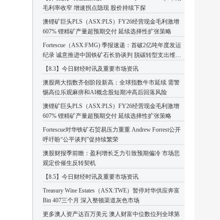
毛利率收窄 增速拐点隐现 股价持续下探
澳锂矿巨头PLS（ASX:PLS）FY26经营现金毛利激增
607% 锂精矿产量超预期交付 延续选择性扩张策略
Fortescue（ASX:FMG) 季报速递：首破2亿吨年度发运
纪录 诚意推进中国铁矿石长协谈判 脱碳转型支出维持
高位
【8.3】今日财经时讯及重要市场资讯
澳股两大指数齐创阶段新高：全球指数牛市延续 需警
惕高位乐观麻痹和AI概念股短期冲高后回落风险
澳锂矿巨头PLS（ASX:PLS）FY26经营现金毛利激增
607% 锂精矿产量超预期交付 延续选择性扩张策略
Fortescue对华铁矿石贸易压力重重 Andrew Forrest公开
呼吁盼“公平谈判”促持续繁荣
澳股财报季前瞻：盈利增长乏力引致预期偏冷 市场悲
观定价催生反转契机
【8.5】今日财经时讯及重要市场资讯
Treasury Wine Estates（ASX:TWE）暂停对华供应奔富
Bin 407三个月 深入整顿渠道灰色市场
更多澳人资产达百万美元 澳人财富中位数位列全球第