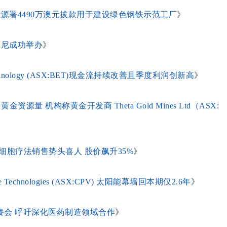
可再生能源署4490万澳元拔款用于建设绿色钢铁示范工厂
》
悉尼成功举办
》
hnology (ASX:BET)现金流持续改善且季度利润创新高
》
源量 机构称黄金开发商 Theta Gold Mines Ltd（ASX:
商业化细胞疗法销售势头喜人 股价飙升35%
》
hnologies (ASX:CPV) 太阳能幕墙回本期仅2.6年
》
餐会 呼吁深化医药制造领域合作
》