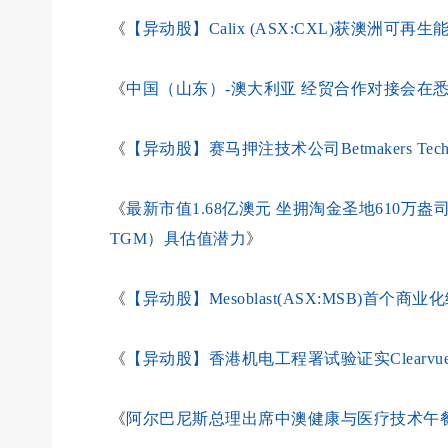
《
【异动股】Calix (ASX:CXL)获澳洲
《
中国（山东）-澳大利亚 经贸合作对接会在
《
【异动股】赛马押注技术公司Betmakers Tec
《
最新市值1.68亿澳元 坐拥淘金圣地610万盎司黄金资
TGM）具估值潜力
》
《
【异动股】Mesoblast(ASX:MSB)首个
《
【异动股】香港机电工程署试验证实Clearvue Tec
《
阿尔巴尼斯总理出席中澳健康与医疗技术午