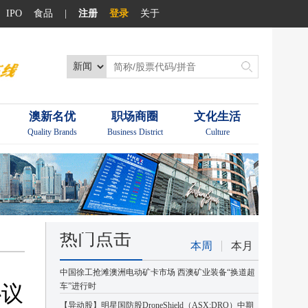
IPO
食品
|
注册
登录
关于
澳新名优
职场商圈
文化生活
Quality Brands
Business District
Culture
热门点击
本周
本月
中国徐工抢滩澳洲电动矿卡市场 西澳矿业装备“换道超
协议
车”进行时
【异动股】明星国防股DroneShield（ASX:DRO）中期