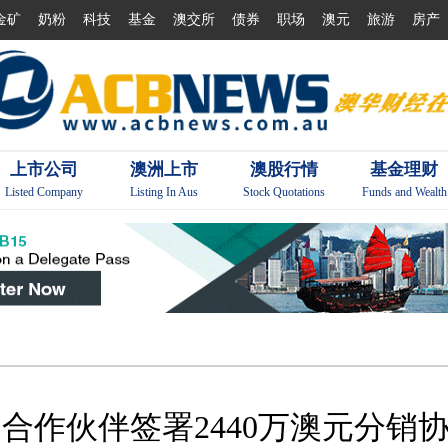
金矿
奶粉
科技
基金
澳交所
债券
职场
澳元
旅游
房产
上市公司
澳洲上市
澳股行情
基金理财
Listed Company
Listing In Aus
Stock Quotations
Funds and Wealth
国长期合作伙伴签署2440万澳元分销