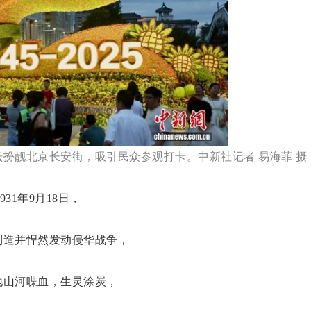
花坛扮靓北京长安街，吸引民众参观打卡。中新社记者 易海菲 摄
1931年9月18日，
制造并悍然发动侵华战争，
地山河喋血，生灵涂炭，