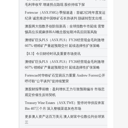
毛利率收窄 增速拐点隐现 股价持续下探
Fortescue（ASX:FMG) 季报速递：首破2亿吨年度发运
纪录 诚意推进中国铁矿石长协谈判 脱碳转型支出维持
高位
澳股两大指数齐创阶段新高：全球指数牛市延续 需警
惕高位乐观麻痹和AI概念股短期冲高后回落风险
澳锂矿巨头PLS（ASX:PLS）FY26经营现金毛利激增
607% 锂精矿产量超预期交付 延续选择性扩张策略
【8.3】今日财经时讯及重要市场资讯
澳锂矿巨头PLS（ASX:PLS）FY26经营现金毛利激增
607% 锂精矿产量超预期交付 延续选择性扩张策略
Fortescue对华铁矿石贸易压力重重 Andrew Forrest公开
呼吁盼“公平谈判”促持续繁荣
澳股财报季前瞻：盈利增长乏力引致预期偏冷 市场悲
观定价催生反转契机
Treasury Wine Estates（ASX:TWE）暂停对华供应奔富
Bin 407三个月 深入整顿渠道灰色市场
更多澳人资产达百万美元 澳人财富中位数位列全球第
三