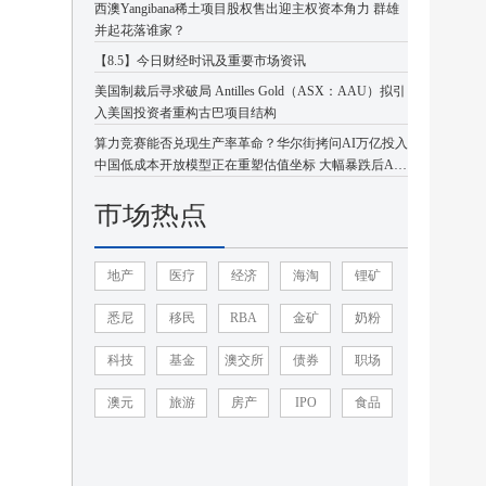
西澳Yangibana稀土项目股权售出迎主权资本角力 群雄
并起花落谁家？
【8.5】今日财经时讯及重要市场资讯
美国制裁后寻求破局 Antilles Gold（ASX：AAU）拟引
入美国投资者重构古巴项目结构
算力竞赛能否兑现生产率革命？华尔街拷问AI万亿投入
中国低成本开放模型正在重塑估值坐标 大幅暴跌后AI
板块或迎企稳反弹
市场热点
地产
医疗
经济
海淘
锂矿
悉尼
移民
RBA
金矿
奶粉
科技
基金
澳交所
债券
职场
澳元
旅游
房产
IPO
食品