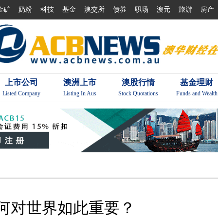
金矿
奶粉
科技
基金
澳交所
债券
职场
澳元
旅游
房产
上市公司
澳洲上市
澳股行情
基金理财
Listed Company
Listing In Aus
Stock Quotations
Funds and Wealth
为何对世界如此重要？