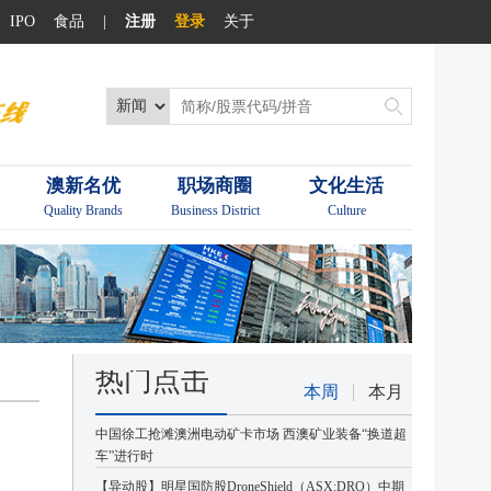
IPO
食品
|
注册
登录
关于
澳新名优
职场商圈
文化生活
Quality Brands
Business District
Culture
热门点击
本周
本月
中国徐工抢滩澳洲电动矿卡市场 西澳矿业装备“换道超
车”进行时
【异动股】明星国防股DroneShield（ASX:DRO）中期