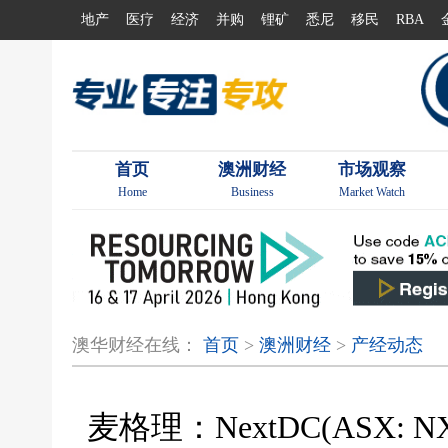
地产
医疗
经济
并购
锂矿
悉尼
移民
RBA
首页
澳洲财经
市场观察
Home
Business
Market Watch
澳华财经在线：
首页
>
澳洲财经
>
产经动态
麦格理：NextDC(ASX: N