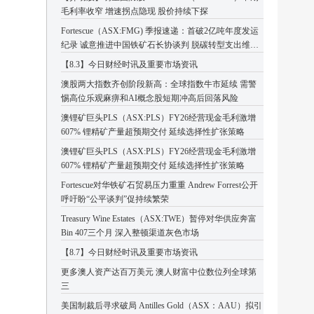
毛利率收窄 增速拐点隐现 股价持续下探
Fortescue（ASX:FMG) 季报速递：首破2亿吨年度发运
纪录 诚意推进中国铁矿石长协谈判 脱碳转型支出维持
高位
【8.3】今日财经时讯及重要市场资讯
澳股两大指数齐创阶段新高：全球指数牛市延续 需警
惕高位乐观麻痹和AI概念股短期冲高后回落风险
澳锂矿巨头PLS（ASX:PLS）FY26经营现金毛利激增
607% 锂精矿产量超预期交付 延续选择性扩张策略
澳锂矿巨头PLS（ASX:PLS）FY26经营现金毛利激增
607% 锂精矿产量超预期交付 延续选择性扩张策略
Fortescue对华铁矿石贸易压力重重 Andrew Forrest公开
呼吁盼“公平谈判”促持续繁荣
Treasury Wine Estates（ASX:TWE）暂停对华供应奔富
Bin 407三个月 深入整顿渠道灰色市场
【8.7】今日财经时讯及重要市场资讯
更多澳人资产达百万美元 澳人财富中位数位列全球第
三
美国制裁后寻求破局 Antilles Gold（ASX：AAU）拟引