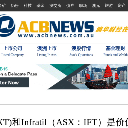
金矿
奶粉
科技
基金
澳交所
债券
职场
澳元
旅游
房产
上市公司
澳洲上市
澳股行情
基金理财
Listed Company
Listing In Aus
Stock Quotations
Funds and Wealth
XT)和Infratil（ASX：IFT）是