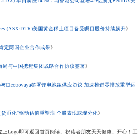
s (ASX:LDX) 单日暴涨145%：与香港公司签署4.9亿澳元FebriDx美
ources (ASX:DTR)美国黄金稀土项目备受瞩目股价持续飙升
》
肯定两国企业合作成果
》
游局与中国携程集团战略合作协议签署
》
X:JNS)与Electrovaya签署锂电池组供应协议 加速推进零排放重型运
次货币化”驱动估值重塑浪 个股表现或现分化
》
上Logo即可返回首页阅读。祝读者朋友天天健康、开心！工