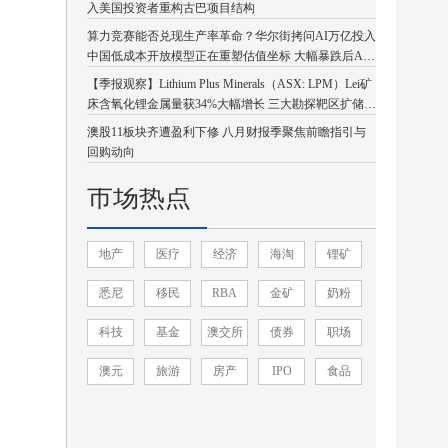
入美国投资者重构古巴项目结构
算力竞赛能否兑现生产率革命？华尔街拷问AI万亿投入
中国低成本开放模型正在重塑估值坐标 大幅暴跌后AI
板块或迎企稳反弹
【季报观察】Lithium Plus Minerals（ASX: LPM）Lei矿
床含氧化锂金属量获34%大幅增长 三大勘探靶区扩储潜
力凸显
澳股11板块齐遭盈利下修 八月财报季聚焦前瞻指引与
回购动向
市场热点
地产
医疗
经济
海淘
锂矿
悉尼
移民
RBA
金矿
奶粉
科技
基金
澳交所
债券
职场
澳元
旅游
房产
IPO
食品