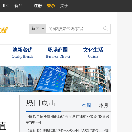
IPO
食品
|
注册
登录
关于
澳新名优
职场商圈
文化生活
Quality Brands
Business District
Culture
热门点击
本周
本月
中国徐工抢滩澳洲电动矿卡市场 西澳矿业装备“换道超
价值
车”进行时
【异动股】明星国防股DroneShield（ASX:DRO）中期