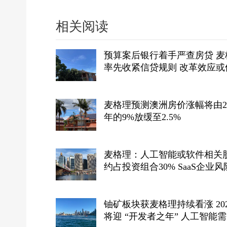
相关阅读
预算案后银行着手严查房贷 麦
率先收紧信贷规则 改革效应或
置者“上车”难度再抬高
麦格理预测澳洲房价涨幅将由20
年的9%放缓至2.5%
麦格理：人工智能或软件相关
约占投资组合30% SaaS企业风险暴
露程度“很小”
铀矿板块获麦格理持续看涨 20
将迎 “开发者之年” 人工智能