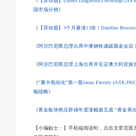
《
【异动股】Lumos Diagnostics Holding
国市场分销》
《
【异动股】3个月暴涨13倍！Dateline Res
《
阿尔巴尼斯总理出席中澳钢铁减碳圆桌会议 
《
阿尔巴尼斯总理上海出席并见证澳大利亚旅
《
“重卡电动化”第一股Janus Electric (AS
输战略
》
《
黄金板块艳压群雄年度涨幅逾五成 “黄金再
【小编贴士：】手机端阅读时，点击文章页面左