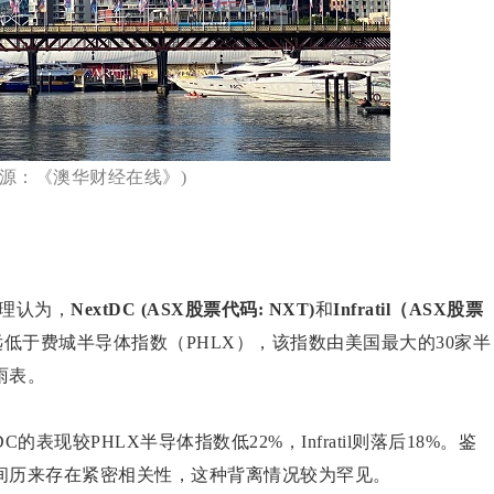
来源：《澳华财经在线》)
理认为，
NextDC (ASX股票代码: NXT)
和
Infratil（ASX股票
低于费城半导体指数（PHLX），该指数由美国最大的30家半
雨表。
tDC的表现较PHLX半导体指数低22%，Infratil则落后18%。鉴
间历来存在紧密相关性，这种背离情况较为罕见。