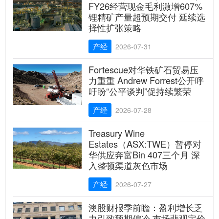
FY26经营现金毛利激增607%
锂精矿产量超预期交付 延续选
择性扩张策略
产经
2026-07-31
Fortescue对华铁矿石贸易压
力重重 Andrew Forrest公开呼
吁盼“公平谈判”促持续繁荣
产经
2026-07-28
Treasury Wine
Estates（ASX:TWE）暂停对
华供应奔富Bin 407三个月 深
入整顿渠道灰色市场
产经
2026-07-27
澳股财报季前瞻：盈利增长乏
力引致预期偏冷 市场悲观定价