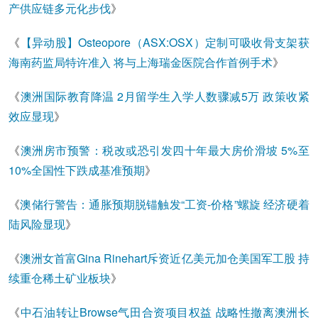
产供应链多元化步伐
》
《
【异动股】Osteopore（ASX:OSX）定制可吸收骨支架获
海南药监局特许准入 将与上海瑞金医院合作首例手术
》
《
澳洲国际教育降温 2月留学生入学人数骤减5万 政策收紧
效应显现
》
《
澳洲房市预警：税改或恐引发四十年最大房价滑坡 5%至
10%全国性下跌成基准预期
》
《
澳储行警告：通胀预期脱锚触发“工资-价格”螺旋 经济硬着
陆风险显现
》
《
澳洲女首富Gina Rinehart斥资近亿美元加仓美国军工股 持
续重仓稀土矿业板块
》
《
中石油转让Browse气田合资项目权益 战略性撤离澳洲长