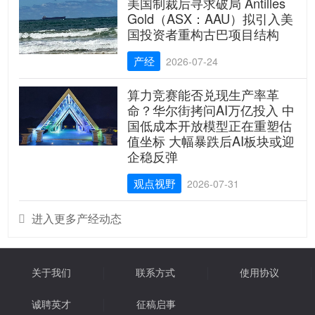
美国制裁后寻求破局 Antilles
Gold（ASX：AAU）拟引入美
国投资者重构古巴项目结构
产经
2026-07-24
算力竞赛能否兑现生产率革
命？华尔街拷问AI万亿投入 中
国低成本开放模型正在重塑估
值坐标 大幅暴跌后AI板块或迎
企稳反弹
观点视野
2026-07-31
进入更多产经动态

关于我们
联系方式
使用协议
诚聘英才
征稿启事