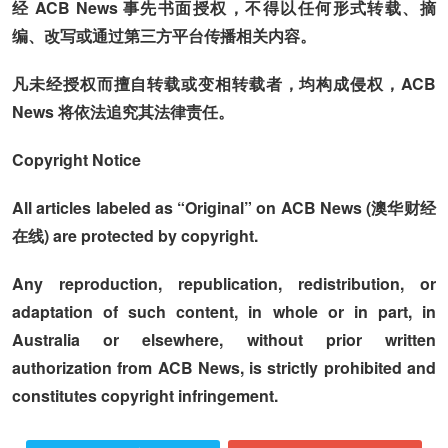
经 ACB News 事先书面授权，不得以任何形式转载、摘
编、改写或通过第三方平台传播相关内容。
凡未经授权而擅自转载或变相转载者，均构成侵权，ACB
News 将依法追究其法律责任。
Copyright Notice
All articles labeled as “Original” on ACB News (澳华财经
在线) are protected by copyright.
Any reproduction, republication, redistribution, or
adaptation of such content, in whole or in part, in
Australia or elsewhere, without prior written
authorization from ACB News, is strictly prohibited and
constitutes copyright infringement.