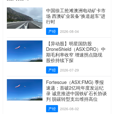
中国徐工抢滩澳洲电动矿卡市
场 西澳矿业装备“换道超车”进
行时
产经
2026-08-04
【异动股】明星国防股
DroneShield（ASX:DRO）中
期毛利率收窄 增速拐点隐现
股价持续下探
产经
2026-07-29
Fortescue（ASX:FMG) 季报
速递：首破2亿吨年度发运纪
录 诚意推进中国铁矿石长协谈
判 脱碳转型支出维持高位
产经
2026-08-02