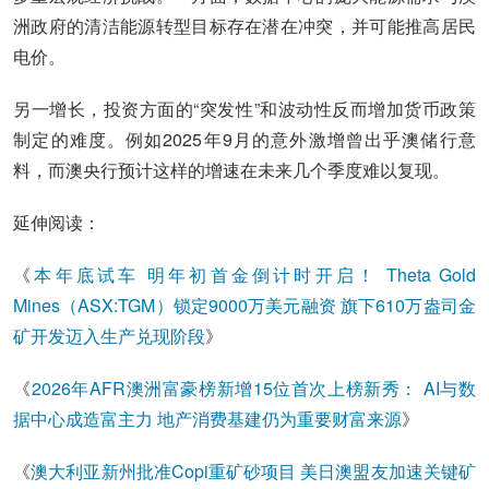
洲政府的清洁能源转型目标存在潜在冲突，并可能推高居民
电价。
另一增长，投资方面的“突发性”和波动性反而增加货币政策
制定的难度。例如2025年9月的意外激增曾出乎澳储行意
料，而澳央行预计这样的增速在未来几个季度难以复现。
延伸阅读：
《
本年底试车 明年初首金倒计时开启！ Theta Gold
Mines（ASX:TGM）锁定9000万美元融资 旗下610万盎司金
矿开发迈入生产兑现阶段
》
《
2026年AFR澳洲富豪榜新增15位首次上榜新秀： AI与数
据中心成造富主力 地产消费基建仍为重要财富来源
》
《
澳大利亚新州批准Copi重矿砂项目 美日澳盟友加速关键矿