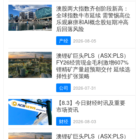
澳股两大指数齐创阶段新高：
全球指数牛市延续 需警惕高位
乐观麻痹和AI概念股短期冲高
后回落风险
产经
2026-08-05
澳锂矿巨头PLS（ASX:PLS）
FY26经营现金毛利激增607%
锂精矿产量超预期交付 延续选
择性扩张策略
公司
2026-07-31
【8.3】今日财经时讯及重要
市场资讯
财经
2026-08-03
澳锂矿巨头PLS（ASX:PLS）