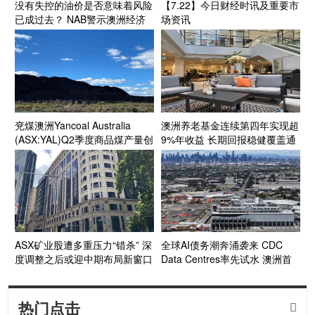
没有失控的油价是否意味着风险
【7.22】今日财经时讯及重要市
已成过去？ NAB警示澳洲经济
场资讯
面临“滚动式”能源成本压力
兖煤澳洲Yancoal Australia
澳洲养老基金连续第四年实现超
(ASX:YAL)Q2季度商品煤产量创
9%年收益 长期回报稳健覆盖通
新高 年产量预计达指导区间上
胀目标
段 Kestrel煤矿收购获FIRB批准
收官在望
ASX矿业股遭多重压力“错杀” 深
全球AI债务潮奔涌袭来 CDC
度调整之后或迎中期布局新窗口
Data Centres率先试水 澳洲首
个投资级数据中心债券呼之欲出
热门点击
