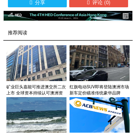
分享
评论
(0)


推荐阅读
矿业巨头嘉能可推进澳交所二次
红旗电动SUV即将登陆澳洲市场
上市 全球资本持续认可澳洲资
新车定价瞄准传统豪华品牌
源投资生态