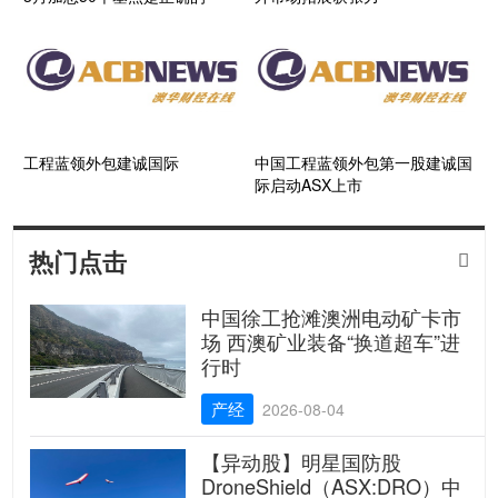
工程蓝领外包建诚国际
中国工程蓝领外包第一股建诚国
际启动ASX上市
热门点击

中国徐工抢滩澳洲电动矿卡市
场 西澳矿业装备“换道超车”进
行时
产经
2026-08-04
【异动股】明星国防股
DroneShield（ASX:DRO）中