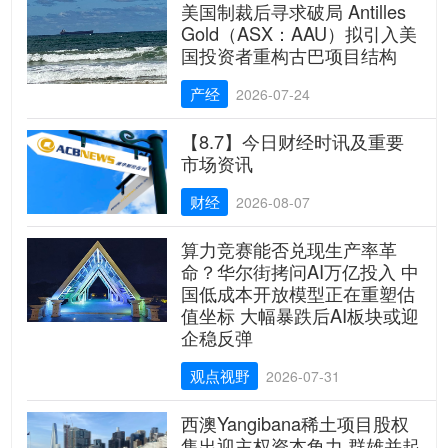
美国制裁后寻求破局 Antilles
Gold（ASX：AAU）拟引入美
国投资者重构古巴项目结构
产经
2026-07-24
【8.7】今日财经时讯及重要
市场资讯
财经
2026-08-07
算力竞赛能否兑现生产率革
命？华尔街拷问AI万亿投入 中
国低成本开放模型正在重塑估
值坐标 大幅暴跌后AI板块或迎
企稳反弹
观点视野
2026-07-31
西澳Yangibana稀土项目股权
售出迎主权资本角力 群雄并起