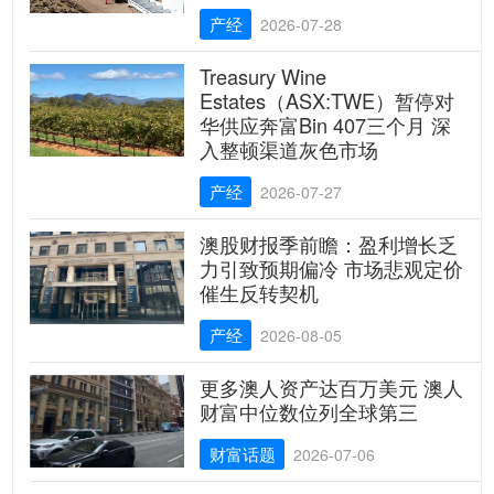
产经
2026-07-28
Treasury Wine
Estates（ASX:TWE）暂停对
华供应奔富Bin 407三个月 深
入整顿渠道灰色市场
产经
2026-07-27
澳股财报季前瞻：盈利增长乏
力引致预期偏冷 市场悲观定价
催生反转契机
产经
2026-08-05
更多澳人资产达百万美元 澳人
财富中位数位列全球第三
财富话题
2026-07-06