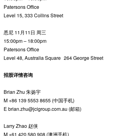
Patersons Office
Level 15, 333 Collins Street
悉尼
11月11日 周三
15:00pm – 18:00pm
Patersons Office
Level 48, Australia Square 264 George Street
招股详情咨询
Brian Zhu 朱扬宇
M +86 139 5553 8655 (中国手机)
E brian.zhu@jcigroup.com.au (邮箱)
Larry Zhao 赵侠
M +61 420 580 908 (澳洲手机)