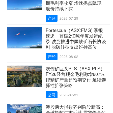
期毛利率收窄 增速拐点隐现
股价持续下探
产经
2026-07-29
Fortescue（ASX:FMG) 季报
速递：首破2亿吨年度发运纪
录 诚意推进中国铁矿石长协谈
判 脱碳转型支出维持高位
产经
2026-08-02
澳锂矿巨头PLS（ASX:PLS）
FY26经营现金毛利激增607%
锂精矿产量超预期交付 延续选
择性扩张策略
公司
2026-07-31
澳股两大指数齐创阶段新高：
全球指数牛市延续 需警惕高位