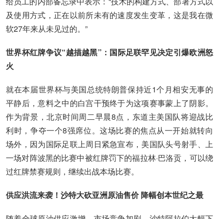
给员工的内部备忘录中表示：“技术的构建方式、部署方式以
及使用方式，正在以前所未有的速度发生变革，这是我在微
软27年来从未见过的。”
世界杯红牌争议“越描越黑”：国际足联罕见决定引爆欧洲怒
火
就在本届世界杯与美国总统特朗普保持近1个月相安无事的
平静后，意料之中的白宫干预终于为这项赛事蒙上了阴影。
作为背景，北京时间周二早晨8点，东道主美国队将迎战比
利时，争夺一个8强席位。这场比赛的焦点从一开始就转向
场外，因为国际足联上周日紧急宣布，美国队头号射手、上
一场对阵波黑的比赛中被红牌罚下的福拉林·巴洛贡，可以绕
过红牌禁赛规则，继续出战本场比赛。
供应洪流来袭！沙特大砍亚洲原油售价 降幅创本世纪之最
随着全球原油供应激增、市场竞争加剧，沙特阿拉伯大幅下