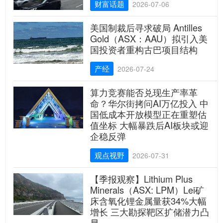
财富话题
2026-07-06
美国制裁后寻求破局 Antilles
Gold（ASX：AAU）拟引入美
国投资者重构古巴项目结构
产经
2026-07-24
算力竞赛能否兑现生产率革
命？华尔街拷问AI万亿投入 中
国低成本开放模型正在重塑估
值坐标 大幅暴跌后AI板块或迎
企稳反弹
观点视野
2026-07-31
【季报观察】Lithium Plus
Minerals（ASX: LPM）Lei矿
床含氧化锂金属量获34%大幅
增长 三大勘探靶区扩储潜力凸
显