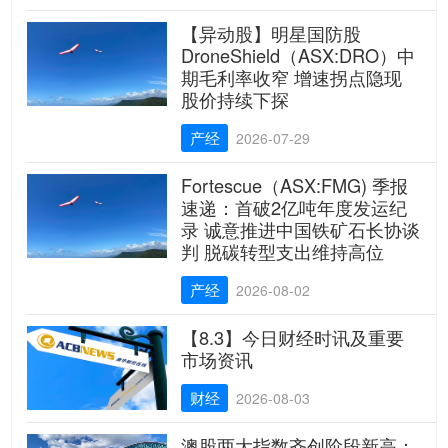
【异动股】明星国防股
DroneShield（ASX:DRO）中
期毛利率收窄 增速拐点隐现
股价持续下探
产经
2026-07-29
Fortescue（ASX:FMG) 季报
速递：首破2亿吨年度发运纪
录 诚意推进中国铁矿石长协谈
判 脱碳转型支出维持高位
产经
2026-08-02
【8.3】今日财经时讯及重要
市场资讯
财经
2026-08-03
澳股两大指数齐创阶段新高：