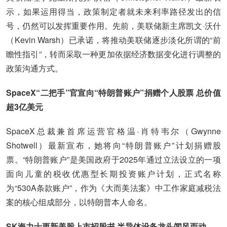
示，如果运用得当，政策制定者就未来利率路径发出的信
号，仍然可以发挥重要作用。先前，美联储新主席凯文·沃什
（Kevin Warsh）已承诺，将推动美联储逐步淡化所谓的“前
瞻性指引”，转而采取一种更加依据经济数据变化进行调整的
政策沟通方式。
SpaceX“二把手”官宣向“特朗普账户”捐赠个人股票 总价值
超3亿美元
SpaceX总裁兼首席运营官格温·肖特韦尔（Gwynne
Shotwell）最新宣布，她将向“特朗普账户”计划捐赠股
票。“特朗普账户”是美国政府于2025年通过立法设立的一项
面向儿童的税收优惠型长期投资账户计划，正式名称
为“530A条款账户”，作为《大而美法案》中工作家庭减税法
案的核心组成部分，以特朗普本人命名。
SK海力士更新美股上市招股书 半导体设备龙头闻风而动