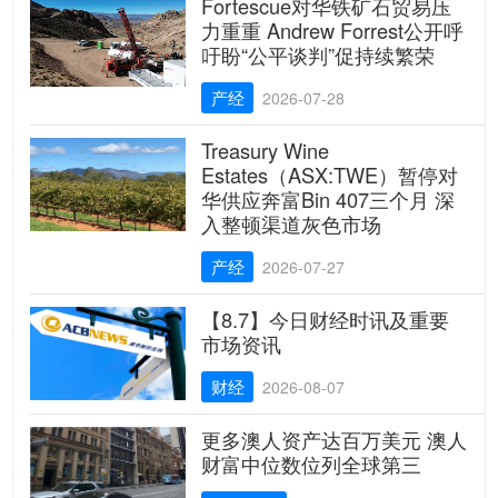
Fortescue对华铁矿石贸易压
力重重 Andrew Forrest公开呼
吁盼“公平谈判”促持续繁荣
产经
2026-07-28
Treasury Wine
Estates（ASX:TWE）暂停对
华供应奔富Bin 407三个月 深
入整顿渠道灰色市场
产经
2026-07-27
【8.7】今日财经时讯及重要
市场资讯
财经
2026-08-07
更多澳人资产达百万美元 澳人
财富中位数位列全球第三