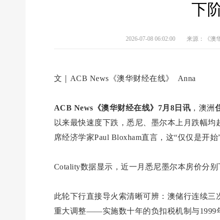
下
2026-07-08 06:02:00
来源：《澳
文｜ACB News《澳华财经在线》 Anna
ACB News《澳华财经在线》7月8日讯
，澳洲
以来最快速度下跌，悉尼、墨尔本上月跌幅均超
席经济学家Paul Bloxham直言，这“仅仅是开始
Cotality数据显示，近一月悉尼墨尔本房价分
此轮下行直接导火索清晰可辨：澳储行连续三
重大调整——实施数十年的负扣税机制与199