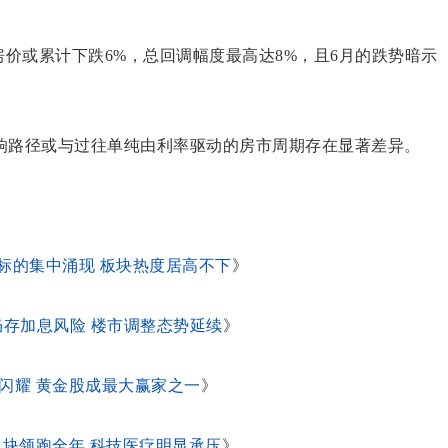
，全澳房价或累计下跌6%，总回调幅度最高达8%，且6月的跌势暗示
响路径或与过往单纯由利率驱动的房市周期存在显著差异。
标的集中涌现 板块热度居高不下
》
年底仍存加息风险 楼市调整态势延续
》
度闪耀 黄金股成最大赢家之一
》
源板块领跑全年 科技医疗明显承压
》