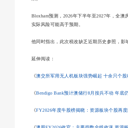
Bloxham预测，2026年下半年至2027年
实际风险可能高于预期。
他同时指出，此次税改缺乏近期历史参照，影
延伸阅读：
《
澳交所军用无人机板块强势崛起 十余只个股
《
Bendigo Bank预计澳储行8月按兵不动 
《
FY2026年度牛股榜揭晓：资源板块个股再
《
澳股FY2026收官：主要指数全线收涨 资