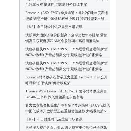
毛利率收窄 增速拐点隐现 股价持续下探
Fortescue（ASX:FMG) 季报速递：首破2亿吨年度发运
纪录 诚意推进中国铁矿石长协谈判 脱碳转型支出维持
高位
【8.3】今日财经时讯及重要市场资讯
澳股两大指数齐创阶段新高：全球指数牛市延续 需警
惕高位乐观麻痹和AI概念股短期冲高后回落风险
澳锂矿巨头PLS（ASX:PLS）FY26经营现金毛利激增
607% 锂精矿产量超预期交付 延续选择性扩张策略
澳锂矿巨头PLS（ASX:PLS）FY26经营现金毛利激增
607% 锂精矿产量超预期交付 延续选择性扩张策略
Fortescue对华铁矿石贸易压力重重 Andrew Forrest公开
呼吁盼“公平谈判”促持续繁荣
Treasury Wine Estates（ASX:TWE）暂停对华供应奔富
Bin 407三个月 深入整顿渠道灰色市场
算力竞赛能否兑现生产率革命？华尔街拷问AI万亿投入
中国低成本开放模型正在重塑估值坐标 大幅暴跌后AI
板块或迎企稳反弹
【8.7】今日财经时讯及重要市场资讯
更多澳人资产达百万美元 澳人财富中位数位列全球第