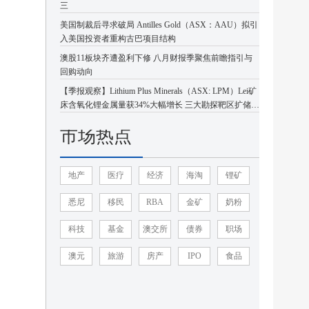
三
美国制裁后寻求破局 Antilles Gold（ASX：AAU）拟引
入美国投资者重构古巴项目结构
澳股11板块齐遭盈利下修 八月财报季聚焦前瞻指引与
回购动向
【季报观察】Lithium Plus Minerals（ASX: LPM）Lei矿
床含氧化锂金属量获34%大幅增长 三大勘探靶区扩储潜
力凸显
市场热点
地产
医疗
经济
海淘
锂矿
悉尼
移民
RBA
金矿
奶粉
科技
基金
澳交所
债券
职场
澳元
旅游
房产
IPO
食品