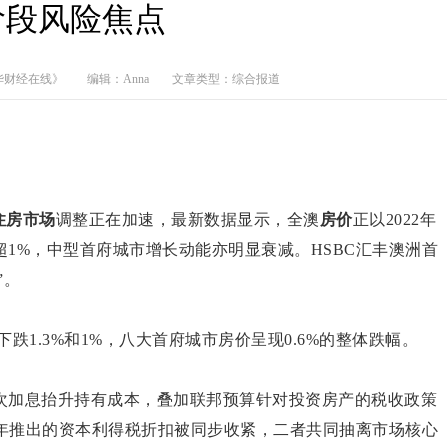
阶段风险焦点
华财经在线》
编辑：Anna
文章类型：综合报道
住房市场
调整正在加速，最新数据显示，全澳
房价
正以2022年
1%，中型首府城市增长动能亦明显衰减。HSBC汇丰澳洲首
”。
别下跌1.3%和1%，八大首府城市房价呈现0.6%的整体跌幅。
次加息抬升持有成本，叠加联邦预算针对投资房产的税收政策
9年推出的资本利得税折扣被同步收紧，二者共同抽离市场核心