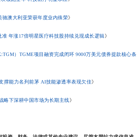
A美驰澳大利亚荣获年度业内殊荣
》
获澳洲批准 年涨17倍明星医疗科技股持续兑现成长逻辑
》
SX:TGM）TGME项目融资完成闭环 9000万美元债券提款核心条
支撑能力名列前茅 AI技能渗透率表现欠佳
》
称脱碳战略下深耕中国市场为长期主线
》
何投资、财务、法律或其他专业建议。尽管本网站力求信息准