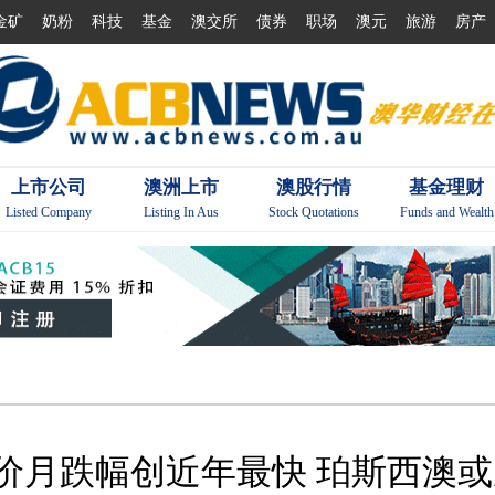
金矿
奶粉
科技
基金
澳交所
债券
职场
澳元
旅游
房产
上市公司
澳洲上市
澳股行情
基金理财
Listed Company
Listing In Aus
Stock Quotations
Funds and Wealth
价月跌幅创近年最快 珀斯西澳或