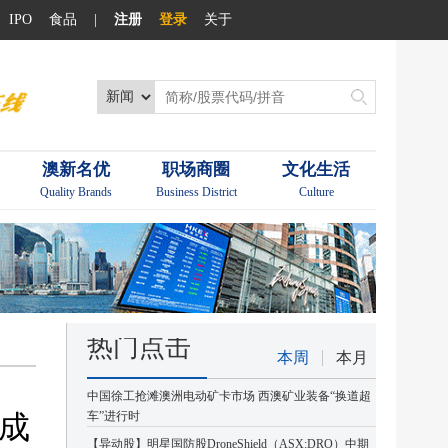
IPO
食品
|
注册
登录
关于
澳新名优
职场商圈
文化生活
Quality Brands
Business District
Culture
热门点击
本周
本月
中国徐工抢滩澳洲电动矿卡市场 西澳矿业装备“换道超
成
车”进行时
【异动股】明星国防股DroneShield（ASX:DRO）中期