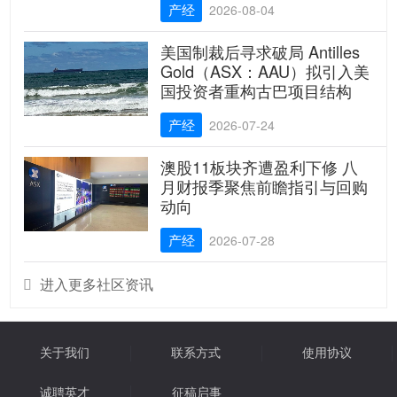
产经
2026-08-04
美国制裁后寻求破局 Antilles
Gold（ASX：AAU）拟引入美
国投资者重构古巴项目结构
产经
2026-07-24
澳股11板块齐遭盈利下修 八
月财报季聚焦前瞻指引与回购
动向
产经
2026-07-28
进入更多社区资讯

关于我们
联系方式
使用协议
诚聘英才
征稿启事