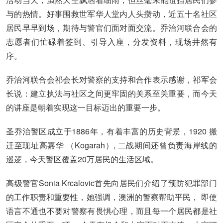
与的热情。好事围救世军华人堂内人头攒动，近五十名社区
居民早早到场，期待与警官们面对面交流。乔治河联合会的
志愿者们忙碌着签到、引导入座，分发资料，现场井然有
序。
乔治河联合会祁会长对警察的支持和合作表示感谢，祁军会
长说：建立执法与社区之间更牢固的关系至关重要，而今天
的讲座是朝着实现这一目标迈出的重要一步。
圣乔治警区成立于1886年，有着丰富的历史背景，1920 搬
迁至现址高嘉华 （Kogarah）, 二战期间还曾负责海岸线的
巡逻，今天警区覆盖20万居民的生活区域。
高级警官Sonia Krcalovic首先向居民们介绍了预防犯罪部门
的工作职责和重要性，她强调，澳洲的警察帮助平民， 即使
语言不通也不要对警察有畏惧心理，而且每一个居民都是社