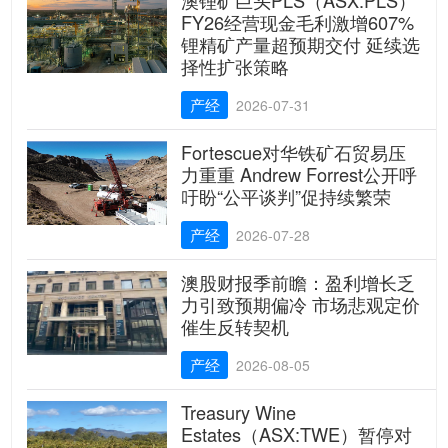
FY26经营现金毛利激增607%
锂精矿产量超预期交付 延续选
择性扩张策略
产经
2026-07-31
Fortescue对华铁矿石贸易压
力重重 Andrew Forrest公开呼
吁盼“公平谈判”促持续繁荣
产经
2026-07-28
澳股财报季前瞻：盈利增长乏
力引致预期偏冷 市场悲观定价
催生反转契机
产经
2026-08-05
Treasury Wine
Estates（ASX:TWE）暂停对