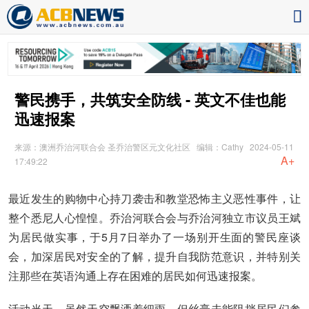
警民携手，共筑安全防线 - 英文不佳也能
迅速报案
来源：澳洲乔治河联合会 圣乔治警区元文化社区
编辑：Cathy
2024-05-11
A+
17:49:22
最近发生的购物中心持刀袭击和教堂恐怖主义恶性事件，让
整个悉尼人心惶惶。乔治河联合会与乔治河独立市议员王斌
为居民做实事，于5月7日举办了一场别开生面的警民座谈
会，加深居民对安全的了解，提升自我防范意识，并特别关
注那些在英语沟通上存在困难的居民如何迅速报案。
活动当天，虽然天空飘洒着细雨，但丝毫未能阻挡居民们参