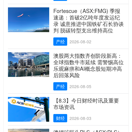
Fortescue（ASX:FMG) 季报
速递：首破2亿吨年度发运纪
录 诚意推进中国铁矿石长协谈
判 脱碳转型支出维持高位
产经
2026-08-02
澳股两大指数齐创阶段新高：
全球指数牛市延续 需警惕高位
乐观麻痹和AI概念股短期冲高
后回落风险
产经
2026-08-05
【8.3】今日财经时讯及重要
市场资讯
财经
2026-08-03
澳锂矿巨头PLS（ASX:PLS）