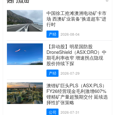
中国徐工抢滩澳洲电动矿卡市
场 西澳矿业装备“换道超车”进
行时
产经
2026-08-04
【异动股】明星国防股
DroneShield（ASX:DRO）中
期毛利率收窄 增速拐点隐现
股价持续下探
产经
2026-07-29
澳锂矿巨头PLS（ASX:PLS）
FY26经营现金毛利激增607%
锂精矿产量超预期交付 延续选
择性扩张策略
公司
2026-07-31