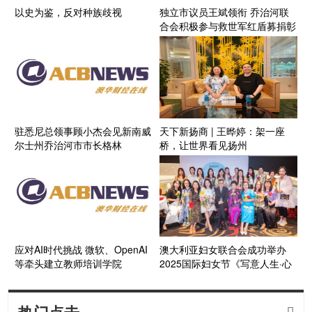
以史为鉴，反对种族歧视
独立市议员王斌领衔 乔治河联
合会积极参与救世军红盾募捐彰
显爱心
驻悉尼总领事顾小杰会见新南威
天下新扬商 | 王晔婷：架一座
尔士州乔治河市市长格林
桥，让世界看见扬州
应对AI时代挑战 微软、OpenAI
澳大利亚妇女联合会成功举办
等牵头建立教师培训学院
2025国际妇女节《写意人生·心
灵疗愈》特别活动
热门点击
