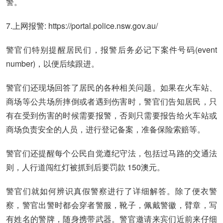
警。
7.
上网报警: https://portal.police.nsw.gov.au/
警官们特别提醒居民们，报警后务必记下案件号码(event
number)，以便后续跟进。
警官们还现场回答了居民的各种相关问题。如果在火车站、
商场等公共场所摔倒或者遇到伤害时，警官们告知居民，只
有在受到伤害的时候需要报警，否则只需要报告给火车站或
商场负责安全的人员，进行登记备案，准备保险索赔等。
警官们还提醒每个公民自觉遵纪守法，包括过马路的交通法
则，人行道闯红灯被抓到后要罚款 150澳元。
警官们就如何辨识真假警察进行了详细解答。除了便衣警
察，警官出警时都会穿者警服，靴子，佩戴警徽，臂章，写
有姓名的警牌，随身携带武器。警官邀请来宾们近前来仔细