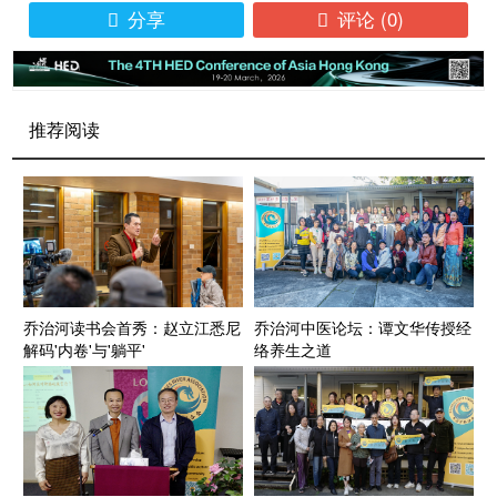
分享
评论
(0)


推荐阅读
乔治河读书会首秀：赵立江悉尼
乔治河中医论坛：谭文华传授经
解码'内卷'与'躺平'
络养生之道