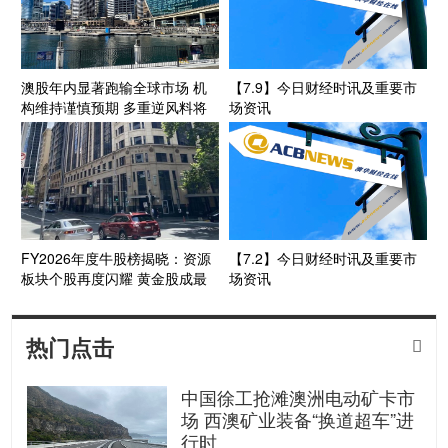
澳股年内显著跑输全球市场 机
【7.9】今日财经时讯及重要市
构维持谨慎预期 多重逆风料将
场资讯
拖累后市表现
FY2026年度牛股榜揭晓：资源
【7.2】今日财经时讯及重要市
板块个股再度闪耀 黄金股成最
场资讯
大赢家之一
热门点击

中国徐工抢滩澳洲电动矿卡市
场 西澳矿业装备“换道超车”进
行时