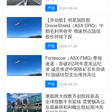
产经
2026-08-04
【异动股】明星国防股
DroneShield（ASX:DRO）中
期毛利率收窄 增速拐点隐现
股价持续下探
产经
2026-07-29
Fortescue（ASX:FMG) 季报
速递：首破2亿吨年度发运纪
录 诚意推进中国铁矿石长协谈
判 脱碳转型支出维持高位
产经
2026-08-02
澳股两大指数齐创阶段新高：
全球指数牛市延续 需警惕高位
乐观麻痹和AI概念股短期冲高