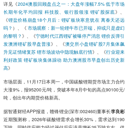
详见《
2024澳股回顾盘点之一：大盘年涨幅7.5% 低于市场
长期年化平均回报 科技股、银行股领涨 锂矿股探底
》、
《
锂盐价格崩盘18个月后：锂矿板块寒意犹在 离春天还远
吗？
）、《
市场观察：新一轮锂牛市已开端，抑或只是虚幻
的黎明？
》、《
宁德时代江西锂矿被曝停产消息 锂价反弹引
发澳洲锂矿股早盘普涨
》、《
澳交所小盘锂矿股7月集体飙
升见证情绪复苏 锂市场波动中隐现触底行情
》、《
行业迎来
利好政策 锂矿板块集体躁动 助力澳洲股市早盘创出历史新
高
》
市场层面，11月17日本周一，中国碳酸锂期货市场主力合约
大涨9%，报95200元/吨，突破本年8月中旬的高点90100元/
吨，创出年内期货价格新高。
据智通财经APP报道，赣锋锂业(深市:002460)董事长
李良彬
近期预测称，2026年碳酸锂需求会增长30%，需求达到190
万吨，同时供应能力经过评估后应该是增长25万吨左右，供