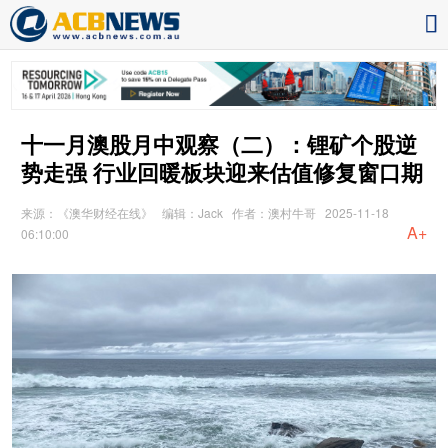
十一月澳股月中观察（二）：锂矿个股逆
势走强 行业回暖板块迎来估值修复窗口期
来源：《澳华财经在线》
编辑：Jack
作者：澳村牛哥
2025-11-18
A+
06:10:00