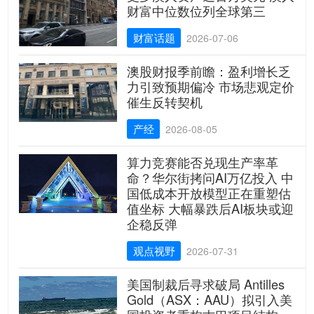
财富中位数位列全球第三
财富话题
2026-07-06
澳股财报季前瞻：盈利增长乏
力引致预期偏冷 市场悲观定价
催生反转契机
产经
2026-08-05
算力竞赛能否兑现生产率革
命？华尔街拷问AI万亿投入 中
国低成本开放模型正在重塑估
值坐标 大幅暴跌后AI板块或迎
企稳反弹
观点视野
2026-07-31
美国制裁后寻求破局 Antilles
Gold（ASX：AAU）拟引入美