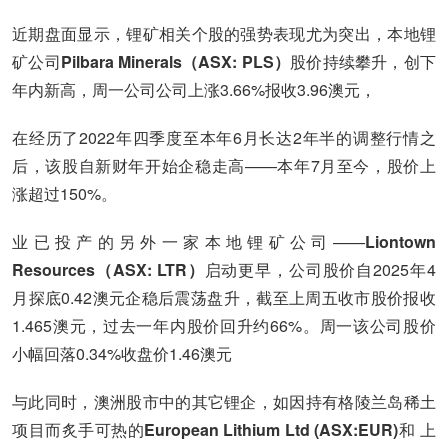
近期盘面显示，锂矿相关个股的强势表现尤为突出，本地锂
矿公司
Pilbara Minerals（ASX: PLS）
股价持续攀升，创下
年内新高，周一公司公司上涨3.66%报收3.96澳元，
在经历了2022年四季度至本年6月长达2年半的调整行情之
后，该股自新财年开始企稳走高——本年7月至今，股价上
涨超过150%。
业已投产的另外一家本地锂矿公司——
Liontown
Resources（ASX: LTR）
启动更早，公司股价自2025年4
月探底0.42澳元企稳后震荡盘升，截至上周五收市股价报收
1.465澳元，过去一年内股价回升约66%。周一该公司股价
小幅回落0.34%收盘价1.46澳元
与此同时，澳洲股市中的其它锂企，如因持有格陵兰岛稀土
项目而炙手可热的
European Lithium Ltd (ASX:EUR)
和 上