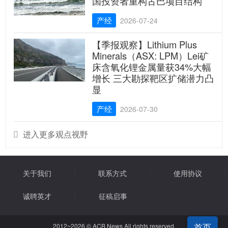
国投资者重构古巴项目结构
产经
2026-07-24
【季报观察】Lithium Plus
Minerals（ASX: LPM）Lei矿
床含氧化锂金属量获34%大幅
增长 三大勘探靶区扩储潜力凸
显
产经
2026-07-30
进入更多观点视野

关于我们
联系方式
使用协议
诚聘英才
征稿启事
首页
2012~2026 © ACB News All rights reserved.