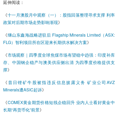
延伸阅读：
《
十一月澳股月中观察（一）：股指回落整理寻求支撑 利率
政策对后期市场走势影响渐现
》
《
继山东鑫海战略进驻后 Flagship Minerals Limited（ASX:
FLG）智利项目所在区迎来长期供水解决方案
》
《
市场观察｜四季度全球焦煤市场有望稳中趋强：印度补库
存、中国钢企稳产与澳美供应侧出清 为四季度价格提供支
撑
》
《
昔日锂矿牛股被指违反信息披露义务 矿业公司AVZ
Minerals遭ASIC起诉
》
《
COMEX黄金期货价格短线企稳回升 业内人士看好黄金中
长期“再货币化”前景
》