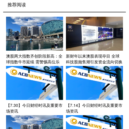
推荐阅读
澳股两大指数齐创阶段新高：全
新财年以来澳股表现夺目 全球
球指数牛市延续 需警惕高位乐
科技股抛售潮引发资金流向切换
观麻痹和AI概念股短期冲高后回
落风险
【7.30】今日财经时讯及重要市
【7.14】今日财经时讯及重要市
场资讯
场资讯