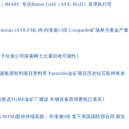
ARC 专访Barton Gold（ASX: BGD）首席执行官
als (ASX:FML)年内涨逾15倍 Coolgardie矿场单月黄金产量
美国大型电子垃圾公司探索稀土元素回收可能性
》
接英美资源集团智利项目资料库 Pantanillo金矿项目历史钻芯取样将发
: TGM）加速推进TGME金矿厂建设 关键设备双球磨机已落实
》
ASX:MTM)股价持续高歌：年涨逾9倍 签下美国国防部合同 新近