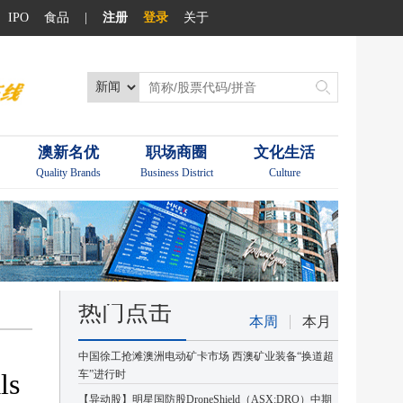
IPO
食品
|
注册
登录
关于
澳新名优
职场商圈
文化生活
Quality Brands
Business District
Culture
热门点击
本周
本月
中国徐工抢滩澳洲电动矿卡市场 西澳矿业装备“换道超
s
车”进行时
【异动股】明星国防股DroneShield（ASX:DRO）中期