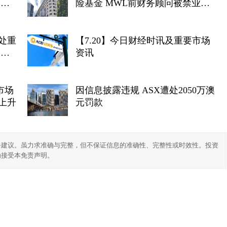
禁业
险基金 MWL前财务顾问被禁业三
年
处重
【7.20】今日财经时讯及重要市场
及前
资讯
纪录
市场
因信息披露违规 ASX遭处2050万澳
上升
元罚款
务建议。虽力求准确与完整，但不保证信息的准确性、完整性或时效性。投资
为接受本免责声明。