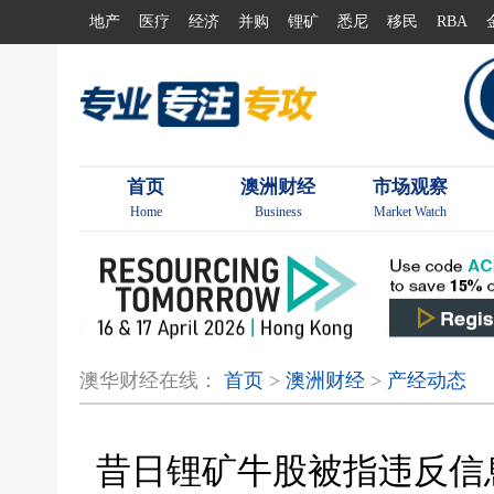
地产
医疗
经济
并购
锂矿
悉尼
移民
RBA
首页
澳洲财经
市场观察
Home
Business
Market Watch
澳华财经在线：
首页
>
澳洲财经
>
产经动态
昔日锂矿牛股被指违反信息披露