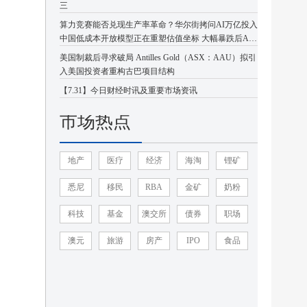
三
算力竞赛能否兑现生产率革命？华尔街拷问AI万亿投入
中国低成本开放模型正在重塑估值坐标 大幅暴跌后AI
板块或迎企稳反弹
美国制裁后寻求破局 Antilles Gold（ASX：AAU）拟引
入美国投资者重构古巴项目结构
【7.31】今日财经时讯及重要市场资讯
市场热点
地产
医疗
经济
海淘
锂矿
悉尼
移民
RBA
金矿
奶粉
科技
基金
澳交所
债券
职场
澳元
旅游
房产
IPO
食品