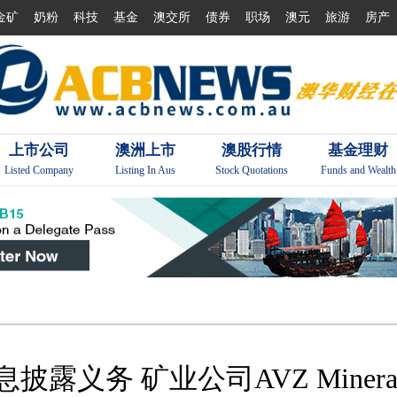
金矿
奶粉
科技
基金
澳交所
债券
职场
澳元
旅游
房产
上市公司
澳洲上市
澳股行情
基金理财
Listed Company
Listing In Aus
Stock Quotations
Funds and Wealth
义务 矿业公司AVZ Mineral