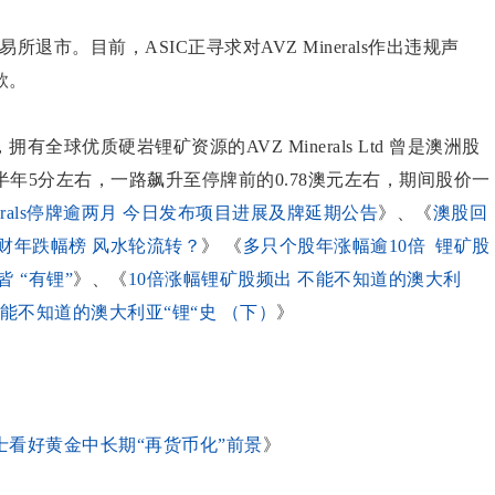
券交易所退市。目前，ASIC正寻求对AVZ Minerals作出违规声
款。
球优质硬岩锂矿资源的AVZ Minerals Ltd 曾是澳洲股
半年5分左右，一路飙升至停牌前的0.78澳元左右，期间股价一
nerals停牌逾两月 今日发布项目进展及牌延期公告
》、《
澳股回
财年跌幅榜 风水轮流转？
》 《
多只个股年涨幅逾10倍 锂矿股
 “有锂”
》、《
10倍涨幅锂矿股频出 不能不知道的澳大利
不能不知道的澳大利亚“锂“史 （下）
》
士看好黄金中长期“再货币化”前景
》