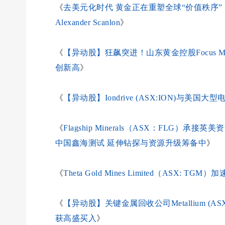
《
去美元化时代 黄金正在重塑全球“价值秩序” ｜IM
Alexander Scanlo
n
》
《
【异动股】狂飙突进！山东黄金控股Focus Miner
创新高
》
《
【异动股】Iondrive (ASX:ION)与
《
Flagship Minerals（ASX：FLG）承
中国鑫海测试 延伸钻探与资源升级筹备中
》
《
Theta Gold Mines Limited（ASX
《
【异动股】关键金属回收公司Metallium (
获高盛买入
》