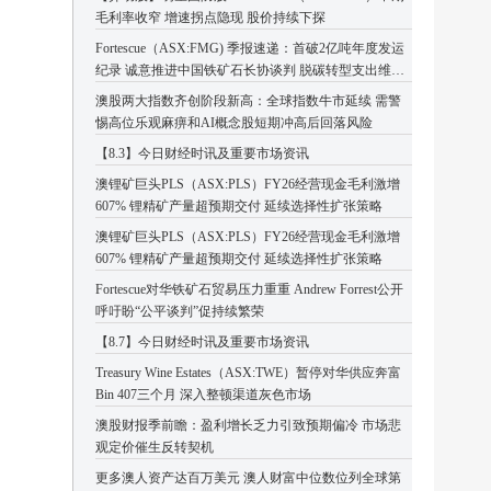
毛利率收窄 增速拐点隐现 股价持续下探
Fortescue（ASX:FMG) 季报速递：首破2亿吨年度发运
纪录 诚意推进中国铁矿石长协谈判 脱碳转型支出维持
高位
澳股两大指数齐创阶段新高：全球指数牛市延续 需警
惕高位乐观麻痹和AI概念股短期冲高后回落风险
【8.3】今日财经时讯及重要市场资讯
澳锂矿巨头PLS（ASX:PLS）FY26经营现金毛利激增
607% 锂精矿产量超预期交付 延续选择性扩张策略
澳锂矿巨头PLS（ASX:PLS）FY26经营现金毛利激增
607% 锂精矿产量超预期交付 延续选择性扩张策略
Fortescue对华铁矿石贸易压力重重 Andrew Forrest公开
呼吁盼“公平谈判”促持续繁荣
【8.7】今日财经时讯及重要市场资讯
Treasury Wine Estates（ASX:TWE）暂停对华供应奔富
Bin 407三个月 深入整顿渠道灰色市场
澳股财报季前瞻：盈利增长乏力引致预期偏冷 市场悲
观定价催生反转契机
更多澳人资产达百万美元 澳人财富中位数位列全球第