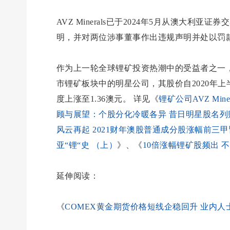
AVZ Minerals已于2024年5月从澳大利亚证
明，并对两位涉事董事作出违规声明并处以罚
作为上一轮全球锂矿投资热潮中的受益者之一，拥有全
市锂矿板块中的明星公司，其股价自2020年上
度上涨至1.36澳元。 详见《
锂矿公司AVZ Mi
顾与展望：个股分化冷暖各异 昔日明星股名列
风云再起 2021财年澳股普通成分股涨幅前三甲皆
亚“锂“史 （上）
》、《
10倍涨幅锂矿股频出 
延伸阅读：
《
COMEX黄金期货价格短线企稳回升 业内人