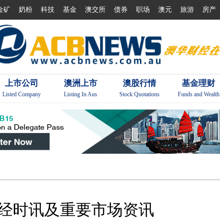
金矿
奶粉
科技
基金
澳交所
债券
职场
澳元
旅游
房产
上市公司
澳洲上市
澳股行情
基金理财
Listed Company
Listing In Aus
Stock Quotations
Funds and Wealth
财经时讯及重要市场资讯