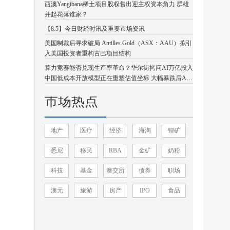
西澳Yangibana稀土项目股权售出迎主权资本角力 群雄
并起花落谁家？
【8.5】今日财经时讯及重要市场资讯
美国制裁后寻求破局 Antilles Gold（ASX：AAU）拟引
入美国投资者重构古巴项目结构
算力竞赛能否兑现生产率革命？华尔街拷问AI万亿投入
中国低成本开放模型正在重塑估值坐标 大幅暴跌后AI
板块或迎企稳反弹
市场热点
地产
医疗
经济
海淘
锂矿
悉尼
移民
RBA
金矿
奶粉
科技
基金
澳交所
债券
职场
澳元
旅游
房产
IPO
食品