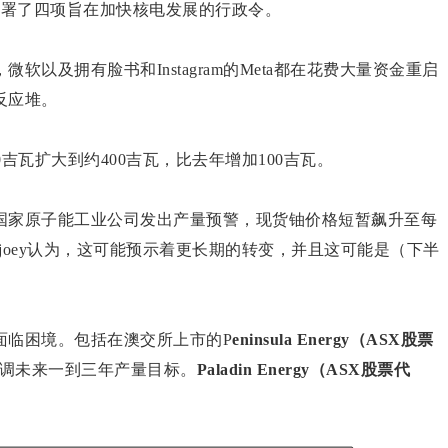
签署了四项旨在加快核电发展的行政令。
以及拥有脸书和Instagram的Meta都在花费大量资金重启
反应堆。
0吉瓦扩大到约400吉瓦，比去年增加100吉瓦。
国家原子能工业公司发出产量预警，现货铀价格短暂飙升至每
renjoey认为，这可能预示着更长期的转变，并且这可能是（下半
面临困境。包括在澳交所上市的P
eninsula Energy（ASX股票
调未来一到三年产量目标。
Paladin Energy（ASX股票代