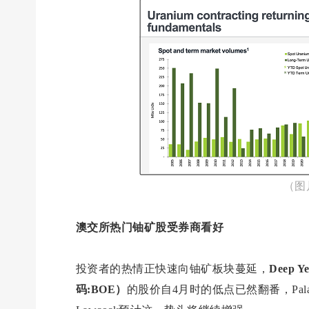
（图
澳交所热门铀矿股受券商看好
投资者的热情正快速向铀矿板块蔓延，
Deep 
码:BOE）
的股价自4月时的低点已然翻番，Palad