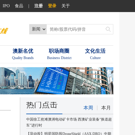
IPO
食品
|
注册
登录
关于
澳新名优
职场商圈
文化生活
Quality Brands
Business District
Culture
热门点击
本周
本月
中国徐工抢滩澳洲电动矿卡市场 西澳矿业装备“换道超
车”进行时
【异动股】明星国防股DroneShield（ASX:DRO）中期