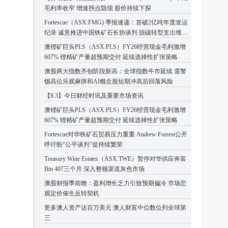
毛利率收窄 增速拐点隐现 股价持续下探
Fortescue（ASX:FMG) 季报速递：首破2亿吨年度发运
纪录 诚意推进中国铁矿石长协谈判 脱碳转型支出维持
高位
澳锂矿巨头PLS（ASX:PLS）FY26经营现金毛利激增
607% 锂精矿产量超预期交付 延续选择性扩张策略
澳股两大指数齐创阶段新高：全球指数牛市延续 需警
惕高位乐观麻痹和AI概念股短期冲高后回落风险
【8.3】今日财经时讯及重要市场资讯
澳锂矿巨头PLS（ASX:PLS）FY26经营现金毛利激增
607% 锂精矿产量超预期交付 延续选择性扩张策略
Fortescue对华铁矿石贸易压力重重 Andrew Forrest公开
呼吁盼“公平谈判”促持续繁荣
Treasury Wine Estates（ASX:TWE）暂停对华供应奔富
Bin 407三个月 深入整顿渠道灰色市场
澳股财报季前瞻：盈利增长乏力引致预期偏冷 市场悲
观定价催生反转契机
更多澳人资产达百万美元 澳人财富中位数位列全球第
三