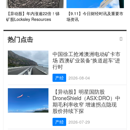
【异动股】年内涨逾22倍！锑
【9.11】今日财经时讯及重要市
矿股Locksley Resources
场资讯
(ASX:LKY) 获美国进出口银行
1.91亿美元意向融资支持 股价
再度飙升
热门点击

中国徐工抢滩澳洲电动矿卡市
场 西澳矿业装备“换道超车”进
行时
产经
2026-08-04
【异动股】明星国防股
DroneShield（ASX:DRO）中
期毛利率收窄 增速拐点隐现
股价持续下探
产经
2026-07-29