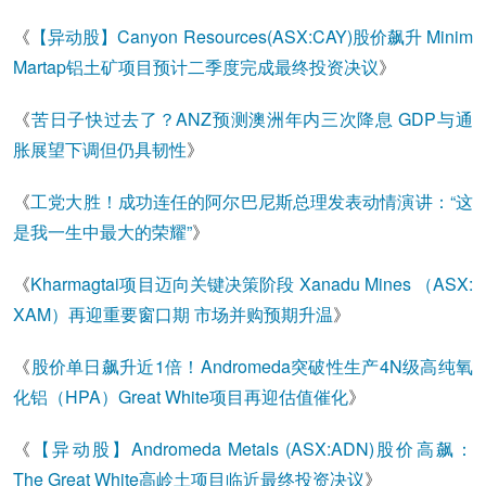
《
【异动股】Canyon Resources(ASX:CAY)股价飙升 Minim
Martap铝土矿项目预计二季度完成最终投资决议
》
《
苦日子快过去了？ANZ预测澳洲年内三次降息 GDP与通
胀展望下调但仍具韧性
》
《
工党大胜！成功连任的阿尔巴尼斯总理发表动情演讲：“这
是我一生中最大的荣耀”
》
《
Kharmagtai项目迈向关键决策阶段 Xanadu Mines （ASX:
XAM）再迎重要窗口期 市场并购预期升温
》
《
股价单日飙升近1倍！Andromeda突破性生产4N级高纯氧
化铝（HPA）Great White项目再迎估值催化
》
《
【异动股】Andromeda Metals (ASX:ADN)股价高飙：
The Great White高岭土项目临近最终投资决议
》