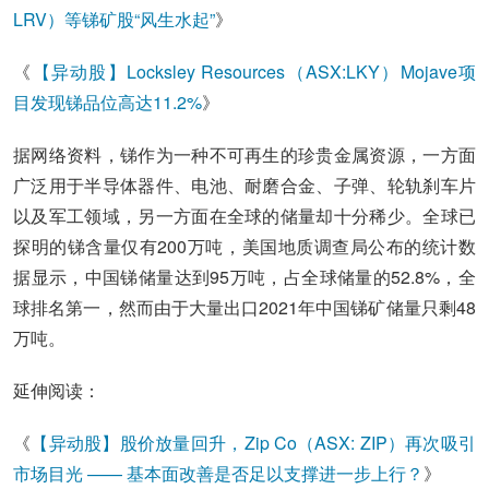
LRV）等锑矿股“风生水起”
》
《
【异动股】Locksley Resources（ASX:LKY）Mojave项
目发现锑品位高达11.2%
》
据网络资料，锑作为一种不可再生的珍贵金属资源，一方面
广泛用于半导体器件、电池、耐磨合金、子弹、轮轨刹车片
以及军工领域，另一方面在全球的储量却十分稀少。全球已
探明的锑含量仅有200万吨，美国地质调查局公布的统计数
据显示，中国锑储量达到95万吨，占全球储量的52.8%，全
球排名第一，然而由于大量出口2021年中国锑矿储量只剩48
万吨。
延伸阅读：
《
【异动股】股价放量回升，Zip Co（ASX: ZIP）再次吸引
市场目光 —— 基本面改善是否足以支撑进一步上行？
》