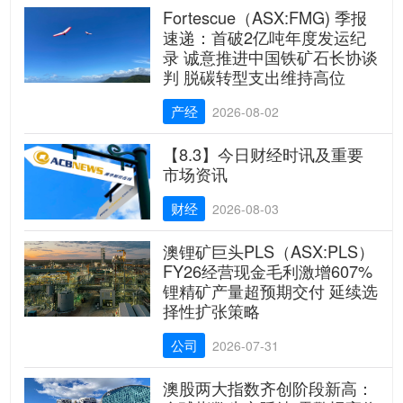
Fortescue（ASX:FMG) 季报
速递：首破2亿吨年度发运纪
录 诚意推进中国铁矿石长协谈
判 脱碳转型支出维持高位
产经
2026-08-02
【8.3】今日财经时讯及重要
市场资讯
财经
2026-08-03
澳锂矿巨头PLS（ASX:PLS）
FY26经营现金毛利激增607%
锂精矿产量超预期交付 延续选
择性扩张策略
公司
2026-07-31
澳股两大指数齐创阶段新高：