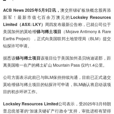
ACB News 2025年5月9日讯，
澳交所锑矿板块概念股再添
新军！最新市值七百余万澳元的
Locksley Resources
Limited（ASX: LKY）
周四发布最新公告称，已就公司位于
美国加州的莫哈维
锑与稀土项目
（Mojave Antimony & Rare
Earths Project），正式向美国联邦土地管理局（BLM）提交
钻探许可申请。
据悉该
锑与稀土项目
该项目位于美国加州圣贝纳迪诺郡，距
离美国唯一在产的稀土矿山 Mountain Pass 仅约1.4公里。
公司方面表示此前已与BLM保持持续沟通，目前已正式递交
莫哈维锑与稀土项目的钻探许可申请，BLM确认将启动该项
目的初步环评工作。
Locksley Resources Limited
公司表示，受2025年3月特朗
普总统签署的“加速关键矿产行政令”支持，审批进程有望得