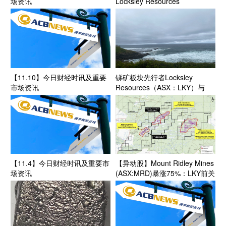
场资讯
Locksley Resources
(ASX:LKY)、Felix Gold（ASX:
FXG）、Andean Silver
(ASX:ASL)完成大额增发 股价齐
齐跌落
【11.10】今日财经时讯及重要
锑矿板块先行者Locksley
市场资讯
Resources（ASX：LKY）与
Hazen Research合作 加速美国
锑产业链建设
【11.4】今日财经时讯及重要市
【异动股】Mount Ridley Mines
场资讯
(ASX:MRD)暴涨75%：LKY前关
键矿产高管Allister Caird担任公
司首席执行官