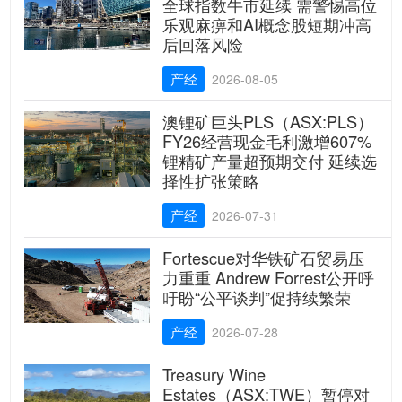
全球指数牛市延续 需警惕高位
乐观麻痹和AI概念股短期冲高
后回落风险
产经
2026-08-05
澳锂矿巨头PLS（ASX:PLS）
FY26经营现金毛利激增607%
锂精矿产量超预期交付 延续选
择性扩张策略
产经
2026-07-31
Fortescue对华铁矿石贸易压
力重重 Andrew Forrest公开呼
吁盼“公平谈判”促持续繁荣
产经
2026-07-28
Treasury Wine
Estates（ASX:TWE）暂停对