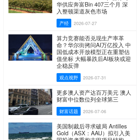
华供应奔富Bin 407三个月 深
入整顿渠道灰色市场
产经
2026-07-27
算力竞赛能否兑现生产率革
命？华尔街拷问AI万亿投入 中
国低成本开放模型正在重塑估
值坐标 大幅暴跌后AI板块或迎
企稳反弹
观点视野
2026-07-31
更多澳人资产达百万美元 澳人
财富中位数位列全球第三
财富话题
2026-07-06
美国制裁后寻求破局 Antilles
Gold（ASX：AAU）拟引入美
国投资者重构古巴项目结构