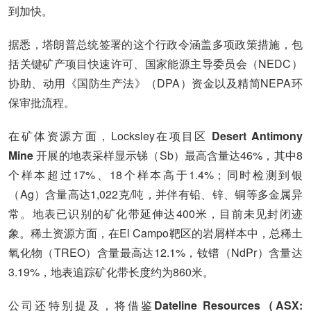
到加快。
据悉，塔朗普总统签署的这个行政令涵盖多项政策措施，包
括关键矿产项目快速许可、国家能源主导委员会（NEDC）
协助、动用《国防生产法》（DPA）资金以及精简NEPA环
保审批流程。
在矿体资源方面，Locksley在项目区
Desert Antimony
Mine
开展的地表采样显示锑（Sb）最高含量达46%，其中8
个样本超过17%、18个样本高于1.4%；同时检测到银
（Ag）含量高达1,022克/吨，并伴有铅、锌、铜等多金属异
常。地表已识别的矿化带延伸达400米，目前未见封闭迹
象。稀土资源方面，在El Campo靶区的岩屑样本中，总稀土
氧化物（TREO）含量最高达12.1%，钕镨（NdPr）含量达
3.19%，地表追踪矿化带长度约为860米。
公司还特别提及，将借鉴
Dateline Resources（ASX: