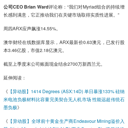
公司CEO Brian Ward
评论称：“我们对Myriad组合的持续增
长感到满意，它正推动我们在关键市场取得实质性进展。”
周四ARX应声飙涨14.55%。
澳华财经在线数据库显示，ARX最新价0.63澳元，已发行股
本3.46亿股，市值2.18亿澳元。
截至上季度末公司账面现金结余2700万新西兰元。
延伸阅读：
《
【异动股】1414 Degrees (ASX:14D) 单日暴涨133% 硅纳
米电池负极材料比
容量完美契合无人机市场 性能远超传统石
墨负极
》
《
【异动股】全球前十黄金生产商Endeavour Mining溢价入