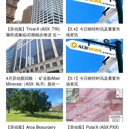
【异动股】TrivarX (ASX: TRI)
【5.4】今日财经时讯及重要市
脑癌成像临试I期稳步推进 近一
场资讯
月股价惊艳翻番 新任CEO掌印
获市场积极回应
4月异动股回顾 ： 矿业股Altair
【5.1】今日财经时讯及重要市
Minerals（ASX: ALR）股价一
场资讯
年涨幅20倍 PLS Group（ASX:
PLS）股价创出历史新高
【异动股】Aroa Biosurgery
【异动股】PolarX (ASX:PXX)