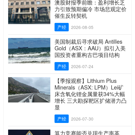
澳股财报季前瞻：盈利增长乏
力引致预期偏冷 市场悲观定价
催生反转契机
产经
2026-08-05
美国制裁后寻求破局 Antilles
Gold（ASX：AAU）拟引入美
国投资者重构古巴项目结构
产经
2026-07-24
【季报观察】Lithium Plus
Minerals（ASX: LPM）Lei矿
床含氧化锂金属量获34%大幅
增长 三大勘探靶区扩储潜力凸
显
产经
2026-07-30
算力竞赛能否兑现生产率革