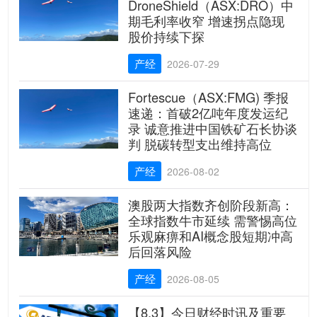
DroneShield（ASX:DRO）中
期毛利率收窄 增速拐点隐现
股价持续下探
产经
2026-07-29
Fortescue（ASX:FMG) 季报
速递：首破2亿吨年度发运纪
录 诚意推进中国铁矿石长协谈
判 脱碳转型支出维持高位
产经
2026-08-02
澳股两大指数齐创阶段新高：
全球指数牛市延续 需警惕高位
乐观麻痹和AI概念股短期冲高
后回落风险
产经
2026-08-05
【8.3】今日财经时讯及重要