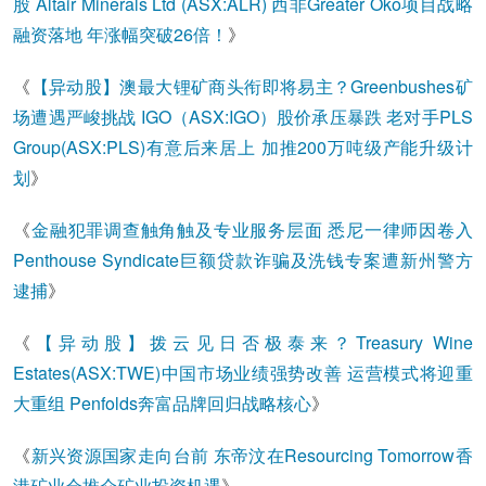
股 Altair Minerals Ltd (ASX:ALR) 西非Greater Oko项目战略
融资落地 年涨幅突破26倍！
》
《
【异动股】澳最大锂矿商头衔即将易主？Greenbushes矿
场遭遇严峻挑战 IGO（ASX:IGO）股价承压暴跌 老对手PLS
Group(ASX:PLS)有意后来居上 加推200万吨级产能升级计
划
》
《
金融犯罪调查触角触及专业服务层面 悉尼一律师因卷入
Penthouse Syndicate巨额贷款诈骗及洗钱专案遭新州警方
逮捕
》
《
【异动股】拨云见日否极泰来？Treasury Wine
Estates(ASX:TWE)中国市场业绩强势改善 运营模式将迎重
大重组 Penfolds奔富品牌回归战略核心
》
《
新兴资源国家走向台前 东帝汶在Resourcing Tomorrow香
港矿业会推介矿业投资机遇
》