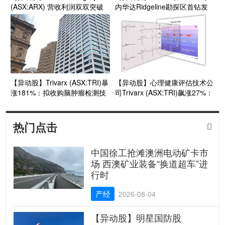
(ASX:ARX) 营收利润双双突破
内华达Ridgeline勘探区首钻发
指引上限 软组织修复产品
现宽幅高品位黄金矿化带
Myriad扛起增长大旗 商业化进
入新阶段
【异动股】Trivarx (ASX:TRI)暴
【异动股】心理健康评估技术公
涨181%：拟收购脑肿瘤检测技
司Trivarx (ASX:TRI)飙涨27%：
术Stabl-Im 最新配售计划获
AI算法赋能重度抑郁症筛查
Daniel Tillett博士领投
热门点击

中国徐工抢滩澳洲电动矿卡市
场 西澳矿业装备“换道超车”进
行时
产经
2026-08-04
【异动股】明星国防股