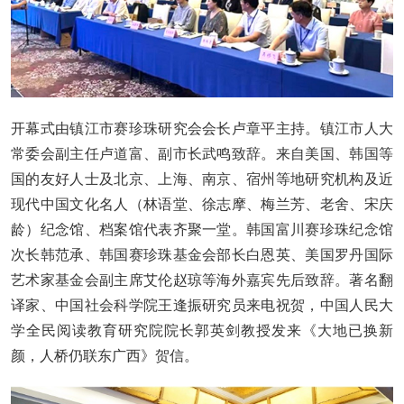
开幕式由镇江市赛珍珠研究会会长卢章平主持。镇江市人大
常委会副主任卢道富、副市长武鸣致辞。来自美国、韩国等
国的友好人士及北京、上海、南京、宿州等地研究机构及近
现代中国文化名人（林语堂、徐志摩、梅兰芳、老舍、宋庆
龄）纪念馆、档案馆代表齐聚一堂。韩国富川赛珍珠纪念馆
次长韩范承、韩国赛珍珠基金会部长白恩英、美国罗丹国际
艺术家基金会副主席艾伦赵琼等海外嘉宾先后致辞。著名翻
译家、中国社会科学院王逢振研究员来电祝贺，中国人民大
学全民阅读教育研究院院长郭英剑教授发来《大地已换新
颜，人桥仍联东广西》贺信。