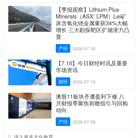
【季报观察】Lithium Plus
Minerals（ASX: LPM）Lei矿
床含氧化锂金属量获34%大幅
增长 三大勘探靶区扩储潜力凸
显
产经
2026-07-30
【7.10】今日财经时讯及重要
市场资讯
财经
2026-07-10
澳股11板块齐遭盈利下修 八
月财报季聚焦前瞻指引与回购
动向
产经
2026-07-28
进入更多文化教育
