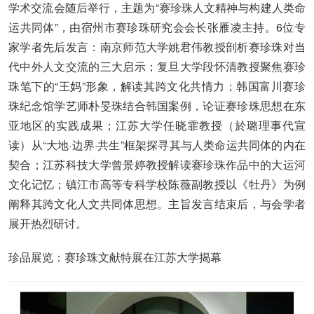
学术交流会随后举行，主题为“赛珍珠人文精神与构建人类命
运共同体”，由宿州市赛珍珠研究会会长张雁凌主持。6位专
家学者先后发言：南京师范大学姚君伟教授剖析赛珍珠对当
代中外人文交流的三大启示；复旦大学段怀清教授聚焦赛珍
珠笔下的“王妈”形象，解读其跨文化共情力；韩国富川赛珍
珠纪念馆学艺师朴旻珠结合韩国案例，论证赛珍珠思想在东
亚地区的实践成果；江苏大学任晓霏教授（於璐理事代宣
读）从“大地·边界·共生”框架探寻其与人类命运共同体的内在
契合；江苏科技大学曾景婷教授解读赛珍珠作品中的大运河
文化记忆；镇江市高等专科学校陈薇副教授以《牡丹》为例
阐释其跨文化人文共同体思想。主旨发言结束后，与会学者
展开热烈研讨。
珍品展览：赛珍珠文献特展在江苏大学揭幕