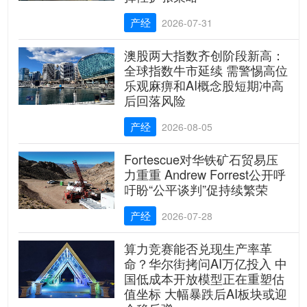
产经
2026-07-31
澳股两大指数齐创阶段新高：
全球指数牛市延续 需警惕高位
乐观麻痹和AI概念股短期冲高
后回落风险
产经
2026-08-05
Fortescue对华铁矿石贸易压
力重重 Andrew Forrest公开呼
吁盼“公平谈判”促持续繁荣
产经
2026-07-28
算力竞赛能否兑现生产率革
命？华尔街拷问AI万亿投入 中
国低成本开放模型正在重塑估
值坐标 大幅暴跌后AI板块或迎