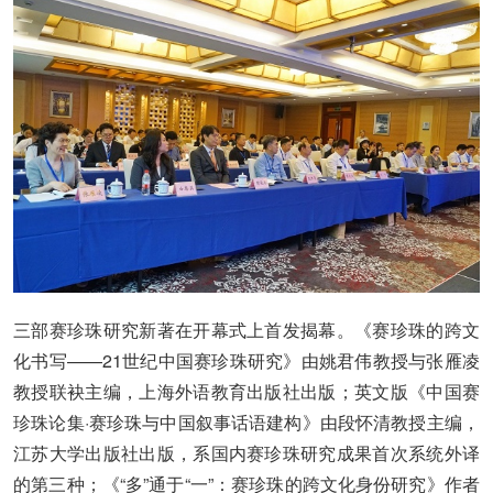
三部赛珍珠研究新著在开幕式上首发揭幕。《赛珍珠的跨文
化书写——21世纪中国赛珍珠研究》由姚君伟教授与张雁凌
教授联袂主编，上海外语教育出版社出版；英文版《中国赛
珍珠论集·赛珍珠与中国叙事话语建构》由段怀清教授主编，
江苏大学出版社出版，系国内赛珍珠研究成果首次系统外译
的第三种；《“多”通于“一”：赛珍珠的跨文化身份研究》作者