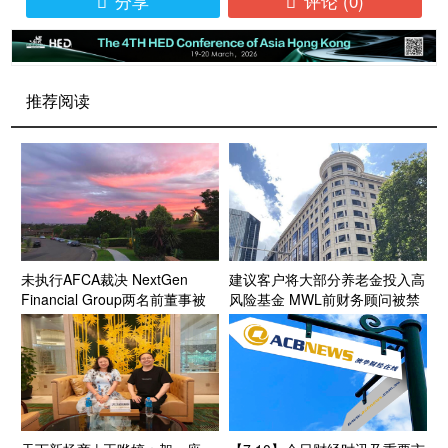
分享
评论
(0)


推荐阅读
未执行AFCA裁决 NextGen
建议客户将大部分养老金投入高
Financial Group两名前董事被
风险基金 MWL前财务顾问被禁
禁业三年
业三年