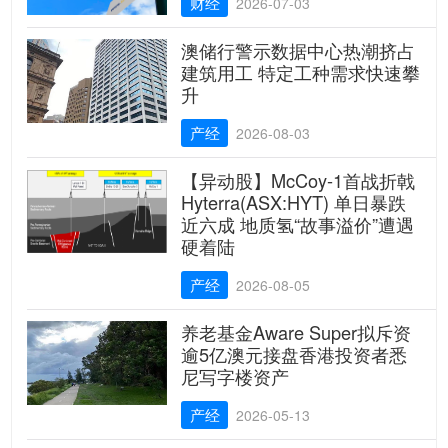
财经
2026-07-03
澳储行警示数据中心热潮挤占
建筑用工 特定工种需求快速攀
升
产经
2026-08-03
【异动股】McCoy-1首战折戟
Hyterra(ASX:HYT) 单日暴跌
近六成 地质氢“故事溢价”遭遇
硬着陆
产经
2026-08-05
养老基金Aware Super拟斥资
逾5亿澳元接盘香港投资者悉
尼写字楼资产
产经
2026-05-13