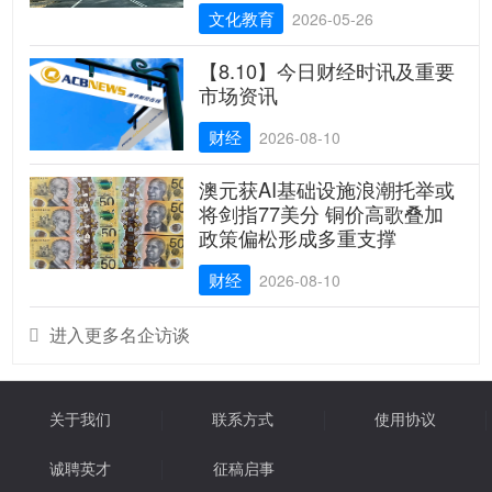
文化教育
2026-05-26
【8.10】今日财经时讯及重要
市场资讯
财经
2026-08-10
澳元获AI基础设施浪潮托举或
将剑指77美分 铜价高歌叠加
政策偏松形成多重支撑
财经
2026-08-10
进入更多名企访谈

关于我们
联系方式
使用协议
诚聘英才
征稿启事