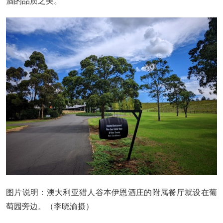
酒的品质之美。
图片说明：澳大利亚猎人谷本伊恩酒庄的附属餐厅就设在葡
萄园旁边。（李晓渝摄）