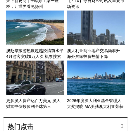
天下新扬商 | 王晔婷：架一座
【7.10】今日财经时讯及重要市
桥，让世界看见扬州
场资讯
澳赴华旅游热度超越疫情前水平
澳大利亚商业地产交易额攀升
4月游客突破9万人次 机票搜索
海外买家投资热情下降
量显著增长
更多澳人资产达百万美元 澳人
2026年度澳大利亚基金管理人
财富中位数位列全球第三
大奖揭晓 MA美驰澳大利亚荣获
年度业内殊荣
热门点击
