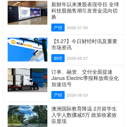
新财年以来澳股表现夺目 全球
科技股抛售潮引发资金流向切
换
产经
2026-07-30
【5.27】今日财经时讯及重要
市场资讯
财经
2026-05-27
订单、融资、交付全面提速
Janus Electric季报释放商业化
加速信号
产经
2026-08-03
澳洲国际教育降温 2月留学生
入学人数骤减5万 政策收紧效
应显现