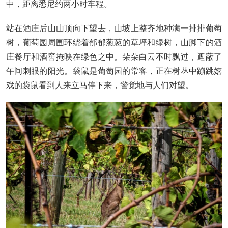
中，距离悉尼约两小时车程。
站在酒庄后山山顶向下望去，山坡上整齐地种满一排排葡萄
树，葡萄园周围环绕着郁郁葱葱的草坪和绿树，山脚下的酒
庄餐厅和酒窖掩映在绿色之中。朵朵白云不时飘过，遮蔽了
午间刺眼的阳光。袋鼠是葡萄园的常客，正在树丛中蹦跳嬉
戏的袋鼠看到人来立马停下来，警觉地与人们对望。