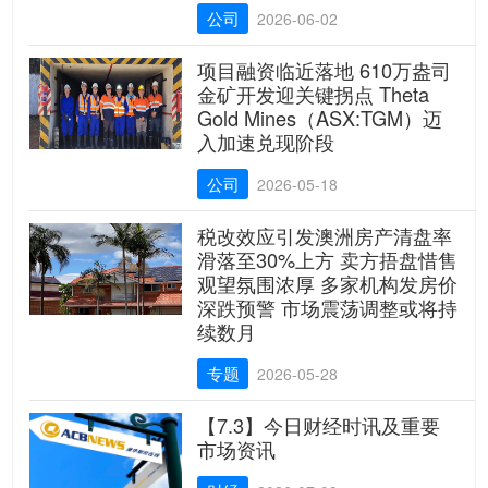
公司
2026-06-02
项目融资临近落地 610万盎司
金矿开发迎关键拐点 Theta
Gold Mines（ASX:TGM）迈
入加速兑现阶段
公司
2026-05-18
税改效应引发澳洲房产清盘率
滑落至30%上方 卖方捂盘惜售
观望氛围浓厚 多家机构发房价
深跌预警 市场震荡调整或将持
续数月
专题
2026-05-28
【7.3】今日财经时讯及重要
市场资讯