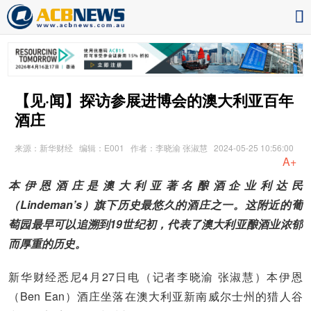
【见·闻】探访参展进博会的澳大利亚百年
酒庄
来源：新华财经
编辑：E001
作者：李晓渝 张淑慧
2024-05-25 10:56:00
A+
本伊恩酒庄是澳大利亚著名酿酒企业利达民
（Lindeman’s）旗下历史最悠久的酒庄之一。这附近的葡
萄园最早可以追溯到19世纪初，代表了澳大利亚酿酒业浓郁
而厚重的历史。
新华财经悉尼4月27日电（记者李晓渝 张淑慧）本伊恩
（Ben Ean）酒庄坐落在澳大利亚新南威尔士州的猎人谷