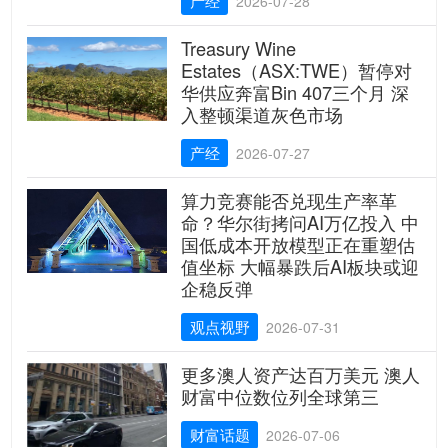
产经
2026-07-28
Treasury Wine
Estates（ASX:TWE）暂停对
华供应奔富Bin 407三个月 深
入整顿渠道灰色市场
产经
2026-07-27
算力竞赛能否兑现生产率革
命？华尔街拷问AI万亿投入 中
国低成本开放模型正在重塑估
值坐标 大幅暴跌后AI板块或迎
企稳反弹
观点视野
2026-07-31
更多澳人资产达百万美元 澳人
财富中位数位列全球第三
财富话题
2026-07-06