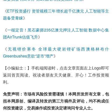
《
ETF投资盛行 资管规模三年增长超千亿澳元 人工智能等主
题备受青睐
》
《
一槌定音！黑石豪掷235亿澳元押注人工智能 数据中心集
团AirTrunk估值飞升
》
《
无视锂价寒冬 全球最大硬岩锂矿场西澳格林布什
Greenbushes意欲“逆市”增产
》
【小编贴士：】手机端阅读时，点击文章页面左上Logo即可
返回首页阅读。祝读者朋友天天健康、开心！工作投资顺
利。
免责声明：市场有风险投资需谨慎！本网所发所有文章，包
括本网原创、编译及转发的第三方稿件及评论，均不构成任
何投资建议，交易操作或投资决定请询问专业人士。