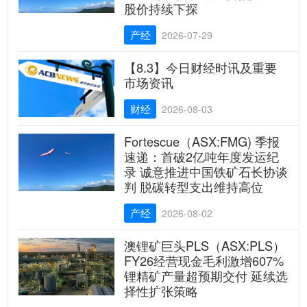
股价持续下探
产经
2026-07-29
【8.3】今日财经时讯及重要
市场资讯
财经
2026-08-03
Fortescue（ASX:FMG) 季报
速递：首破2亿吨年度发运纪
录 诚意推进中国铁矿石长协谈
判 脱碳转型支出维持高位
产经
2026-08-02
澳锂矿巨头PLS（ASX:PLS）
FY26经营现金毛利激增607%
锂精矿产量超预期交付 延续选
择性扩张策略