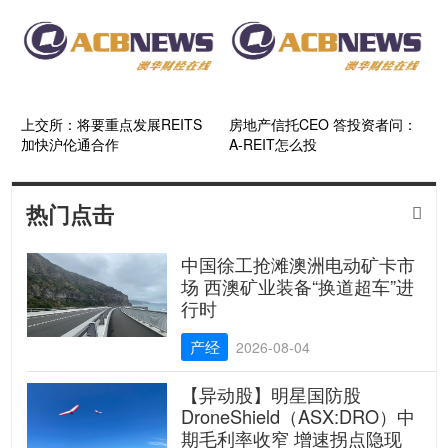
上交所：将要重点发展REITS
房地产信托CEO 答投资者问：
加快沪伦通合作
A-REIT怎么投
热门点击

中国徐工抢滩澳洲电动矿卡市
场 西澳矿业装备“换道超车”进
行时
产经
2026-08-04
【异动股】明星国防股
DroneShield（ASX:DRO）中
期毛利率收窄 增速拐点隐现