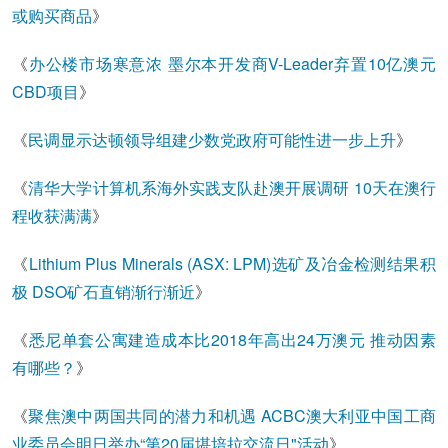
或购买商品
》
《
办公楼市场寒意浓 墨尔本开发商V-Leader弃置10亿澳元
CBD项目
》
《
民调显示达顿领导组建少数党政府可能性进一步上升
》
《
清华大学计算机系海外实践支队赴澳开展调研 10天在澳行
程收获满满
》
《
Lithium Plus Minerals (ASX: LPM)选矿及冶金检测结果积
极 DSO矿石直销渐行渐近
》
《
悉尼单套公寓建造成本比2018年高出24万澳元 推动因素
有哪些？
》
《
聚焦澳中两国共同的潜力和机遇 ACBC澳大利亚中国工商
业委员会明日举办“第20届堪培拉交流日"活动
》