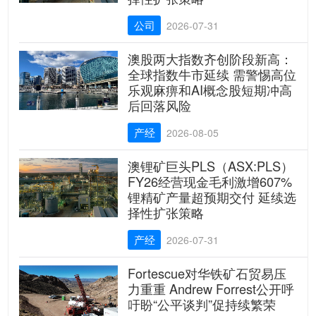
公司
2026-07-31
澳股两大指数齐创阶段新高：
全球指数牛市延续 需警惕高位
乐观麻痹和AI概念股短期冲高
后回落风险
产经
2026-08-05
澳锂矿巨头PLS（ASX:PLS）
FY26经营现金毛利激增607%
锂精矿产量超预期交付 延续选
择性扩张策略
产经
2026-07-31
Fortescue对华铁矿石贸易压
力重重 Andrew Forrest公开呼
吁盼“公平谈判”促持续繁荣