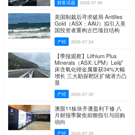
财富话题
2026-07-06
美国制裁后寻求破局 Antilles
Gold（ASX：AAU）拟引入美
国投资者重构古巴项目结构
产经
2026-07-24
【季报观察】Lithium Plus
Minerals（ASX: LPM）Lei矿
床含氧化锂金属量获34%大幅
增长 三大勘探靶区扩储潜力凸
显
产经
2026-07-30
澳股11板块齐遭盈利下修 八
月财报季聚焦前瞻指引与回购
动向
产经
2026-07-28