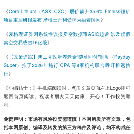
《
Core Lithium（ASX: CXO）股价飙升35.6% Finniss锂矿
项目重启研报发布 摩根士丹利受聘为融资顾问
》
《
麦格理证券因系统性误报卖空数据遭ASIC起诉 涉及虚假
卖空交易或超15亿股
》
《
【政策追踪】澳工党政府养老金“随薪即付”制度（Payday
Super）拟于2026年施行 CPA 等8家机构联合呼吁推迟执
行
》
【小编贴士：】手机端阅读时，点击文章页面左上Logo即可
返回首页阅读。祝读者朋友天天健康、开心！工作投资顺
利。
免责声明：市场有风险投资需谨慎！本网所发所有文章，包
括本网原创、编译及转发的第三方稿件及评论，均不构成任