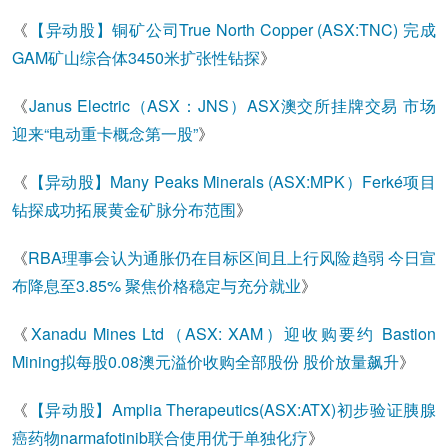
《
【异动股】铜矿公司True North Copper (ASX:TNC) 完成
GAM矿山综合体3450米扩张性钻探
》
《
Janus Electric（ASX：JNS）ASX澳交所挂牌交易 市场
迎来“电动重卡概念第一股”
》
《
【异动股】Many Peaks Minerals (ASX:MPK）Ferké项目
钻探成功拓展黄金矿脉分布范围
》
《
RBA理事会认为通胀仍在目标区间且上行风险趋弱 今日宣
布降息至3.85% 聚焦价格稳定与充分就业
》
《
Xanadu Mines Ltd（ASX: XAM）迎收购要约 Bastion
Mining拟每股0.08澳元溢价收购全部股份 股价放量飙升
》
《
【异动股】Amplia Therapeutics(ASX:ATX)初步验证胰腺
癌药物narmafotinib联合使用优于单独化疗
》