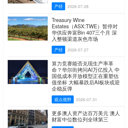
产经
2026-07-28
Treasury Wine
Estates（ASX:TWE）暂停对
华供应奔富Bin 407三个月 深
入整顿渠道灰色市场
产经
2026-07-27
算力竞赛能否兑现生产率革
命？华尔街拷问AI万亿投入 中
国低成本开放模型正在重塑估
值坐标 大幅暴跌后AI板块或迎
企稳反弹
观点视野
2026-07-31
更多澳人资产达百万美元 澳人
财富中位数位列全球第三