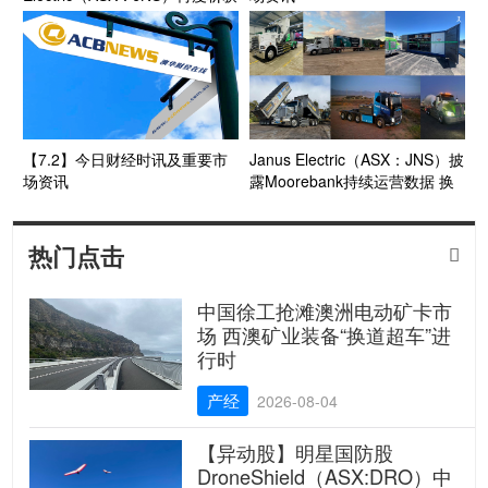
北美千万合约 订单突破45辆 股
价早盘放量上涨
【7.2】今日财经时讯及重要市
Janus Electric（ASX：JNS）披
场资讯
露Moorebank持续运营数据 换
电网络与车队电动化进入应用扩
展阶段
热门点击

中国徐工抢滩澳洲电动矿卡市
场 西澳矿业装备“换道超车”进
行时
产经
2026-08-04
【异动股】明星国防股
DroneShield（ASX:DRO）中