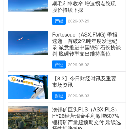
期毛利率收窄 增速拐点隐现
股价持续下探
产经
2026-07-29
Fortescue（ASX:FMG) 季报
速递：首破2亿吨年度发运纪
录 诚意推进中国铁矿石长协谈
判 脱碳转型支出维持高位
产经
2026-08-02
【8.3】今日财经时讯及重要
市场资讯
财经
2026-08-03
澳锂矿巨头PLS（ASX:PLS）
FY26经营现金毛利激增607%
锂精矿产量超预期交付 延续选
择性扩张策略