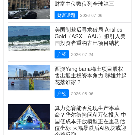
财富中位数位列全球第三
财富话题
2026-07-06
美国制裁后寻求破局 Antilles
Gold（ASX：AAU）拟引入美
国投资者重构古巴项目结构
产经
2026-07-24
西澳Yangibana稀土项目股权
售出迎主权资本角力 群雄并起
花落谁家？
产经
2026-08-06
算力竞赛能否兑现生产率革
命？华尔街拷问AI万亿投入 中
国低成本开放模型正在重塑估
值坐标 大幅暴跌后AI板块或迎
企稳反弹