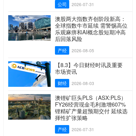
公司
2026-07-31
澳股两大指数齐创阶段新高：
全球指数牛市延续 需警惕高位
乐观麻痹和AI概念股短期冲高
后回落风险
产经
2026-08-05
【8.3】今日财经时讯及重要
市场资讯
财经
2026-08-03
澳锂矿巨头PLS（ASX:PLS）
FY26经营现金毛利激增607%
锂精矿产量超预期交付 延续选
择性扩张策略
产经
2026-07-31