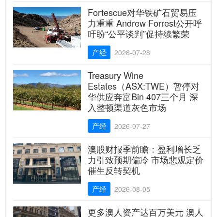
Fortescue对华铁矿石贸易压
力重重 Andrew Forrest公开呼
吁盼“公平谈判”促持续繁荣
产经
2026-07-28
Treasury Wine
Estates（ASX:TWE）暂停对
华供应奔富Bin 407三个月 深
入整顿渠道灰色市场
产经
2026-07-27
澳股财报季前瞻：盈利增长乏
力引致预期偏冷 市场悲观定价
催生反转契机
产经
2026-08-05
更多澳人资产达百万美元 澳人