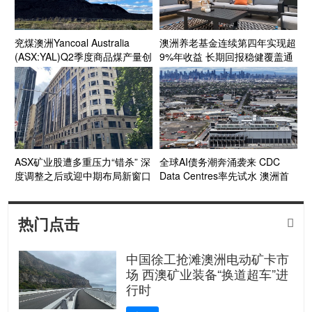
兖煤澳洲Yancoal Australia
澳洲养老基金连续第四年实现超
(ASX:YAL)Q2季度商品煤产量创
9%年收益 长期回报稳健覆盖通
新高 年产量预计达指导区间上
胀目标
段 Kestrel煤矿收购获FIRB批准
收官在望
ASX矿业股遭多重压力“错杀” 深
全球AI债务潮奔涌袭来 CDC
度调整之后或迎中期布局新窗口
Data Centres率先试水 澳洲首
个投资级数据中心债券呼之欲出
热门点击

中国徐工抢滩澳洲电动矿卡市
场 西澳矿业装备“换道超车”进
行时