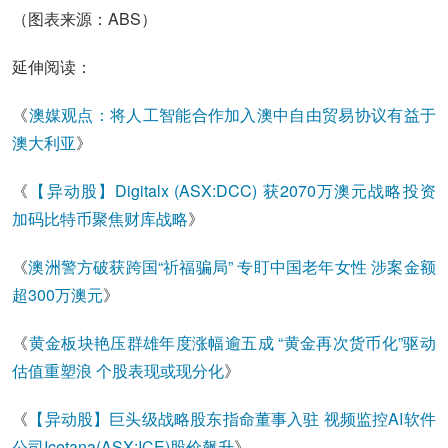
（图表来源：ABS）
延伸阅读：
《
澳媒观点：将人工智能合作加入澳中自由贸易协议有益于
澳大利亚
》
《
【异动股】Digitalx (ASX:DCC) 获2070万澳元战略投资
加码比特币聚焦财库战略
》
《
澳洲警方破获跨国“祈福骗局” 专盯中国老年女性 涉案金额
超300万澳元
》
《
黄金板块艳压群雄年度涨幅逾五成 “黄金再次货币化”驱动
估值重塑浪 个股表现或现分化
》
《
【异动股】巨头级战略股东指命董事入驻 视频监控AI软件
公司Icetana(ASX:ICE)股价飙升
》