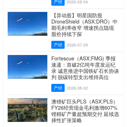
产经
2026-08-04
【异动股】明星国防股
DroneShield（ASX:DRO）中
期毛利率收窄 增速拐点隐现
股价持续下探
产经
2026-07-29
Fortescue（ASX:FMG) 季报
速递：首破2亿吨年度发运纪
录 诚意推进中国铁矿石长协谈
判 脱碳转型支出维持高位
产经
2026-08-02
澳锂矿巨头PLS（ASX:PLS）
FY26经营现金毛利激增607%
锂精矿产量超预期交付 延续选
择性扩张策略