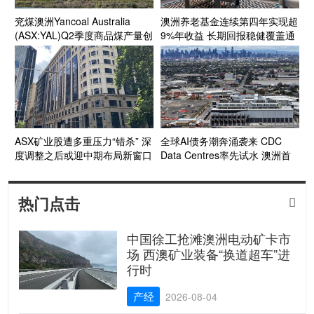
兖煤澳洲Yancoal Australia
澳洲养老基金连续第四年实现超
(ASX:YAL)Q2季度商品煤产量创
9%年收益 长期回报稳健覆盖通
新高 年产量预计达指导区间上
胀目标
段 Kestrel煤矿收购获FIRB批准
收官在望
ASX矿业股遭多重压力“错杀” 深
全球AI债务潮奔涌袭来 CDC
度调整之后或迎中期布局新窗口
Data Centres率先试水 澳洲首
个投资级数据中心债券呼之欲出
热门点击

中国徐工抢滩澳洲电动矿卡市
场 西澳矿业装备“换道超车”进
行时
产经
2026-08-04