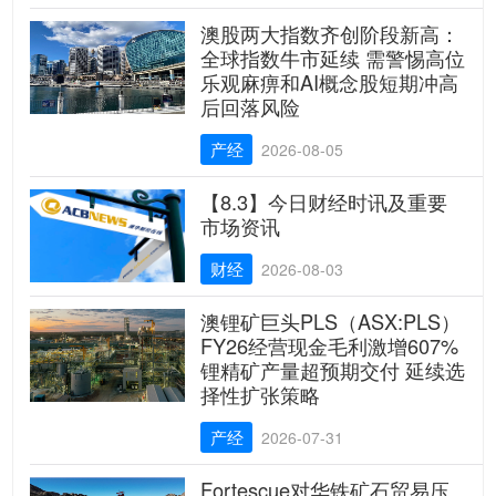
澳股两大指数齐创阶段新高：
全球指数牛市延续 需警惕高位
乐观麻痹和AI概念股短期冲高
后回落风险
产经
2026-08-05
【8.3】今日财经时讯及重要
市场资讯
财经
2026-08-03
澳锂矿巨头PLS（ASX:PLS）
FY26经营现金毛利激增607%
锂精矿产量超预期交付 延续选
择性扩张策略
产经
2026-07-31
Fortescue对华铁矿石贸易压