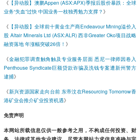
《
【异动股】澳鹏Appen (ASX:APX)季报后股价暴跌：全球
业务“失血”过快 中国业务一枝独秀勉力支撑？
》
《
【异动股】全球前十黄金生产商Endeavour Mining溢价入
股 Altair Minerals Ltd (ASX:ALR) 西非Greater Oko项目战略
融资落地 年涨幅突破26倍！
》
《
金融犯罪调查触角触及专业服务层面 悉尼一律师因卷入
Penthouse Syndicate巨额贷款诈骗及洗钱专案遭新州警方
逮捕
》
《
新兴资源国家走向台前 东帝汶在Resourcing Tomorrow香
港矿业会推介矿业投资机遇
》
免责声明
本网站所载信息仅供一般参考之用，不构成任何投资、财
务、法律或其他专业建议。尽管本网站力求信息准确与完