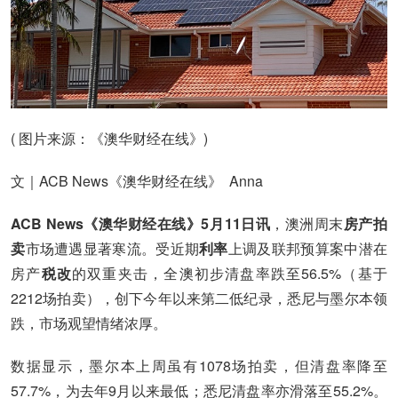
( 图片来源：《澳华财经在线》)
文｜ACB News《澳华财经在线》 Anna
ACB News《澳华财经在线》5月11日讯
，澳洲周末
房产拍
卖
市场遭遇显著寒流。受近期
利率
上调及联邦预算案中潜在
房产
税改
的双重夹击，全澳初步清盘率跌至56.5%（基于
2212场拍卖），创下今年以来第二低纪录，悉尼与墨尔本领
跌，市场观望情绪浓厚。
数据显示，墨尔本上周虽有1078场拍卖，但清盘率降至
57.7%，为去年9月以来最低；悉尼清盘率亦滑落至55.2%。