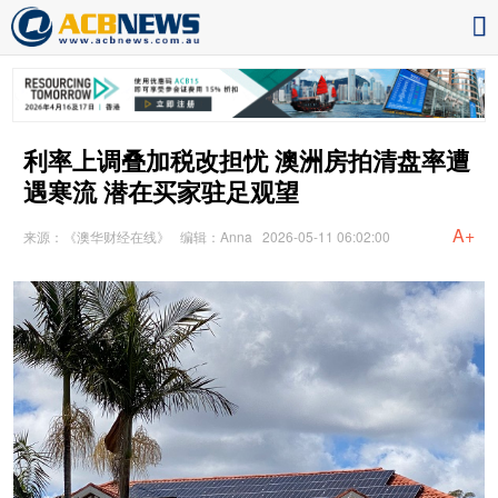
利率上调叠加税改担忧 澳洲房拍清盘率遭
遇寒流 潜在买家驻足观望
A+
来源：《澳华财经在线》
编辑：Anna
2026-05-11 06:02:00