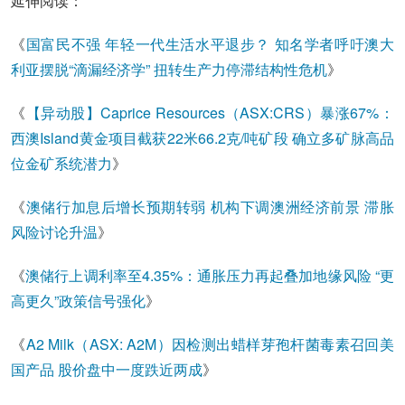
延伸阅读：
《
国富民不强 年轻一代生活水平退步？ 知名学者呼吁澳大
利亚摆脱“滴漏经济学” 扭转生产力停滞结构性危机
》
《
【异动股】Caprice Resources（ASX:CRS）暴涨67%：
西澳Island黄金项目截获22米66.2克/吨矿段 确立多矿脉高品
位金矿系统潜力
》
《
澳储行加息后增长预期转弱 机构下调澳洲经济前景 滞胀
风险讨论升温
》
《
澳储行上调利率至4.35%：通胀压力再起叠加地缘风险 “更
高更久”政策信号强化
》
《
A2 Milk（ASX: A2M）因检测出蜡样芽孢杆菌毒素召回美
国产品 股价盘中一度跌近两成
》