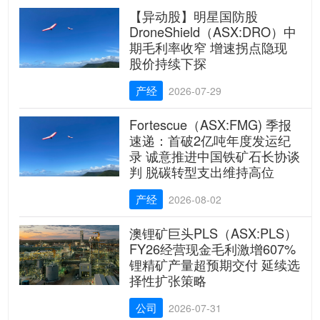
【异动股】明星国防股
DroneShield（ASX:DRO）中
期毛利率收窄 增速拐点隐现
股价持续下探
产经
2026-07-29
Fortescue（ASX:FMG) 季报
速递：首破2亿吨年度发运纪
录 诚意推进中国铁矿石长协谈
判 脱碳转型支出维持高位
产经
2026-08-02
澳锂矿巨头PLS（ASX:PLS）
FY26经营现金毛利激增607%
锂精矿产量超预期交付 延续选
择性扩张策略
公司
2026-07-31