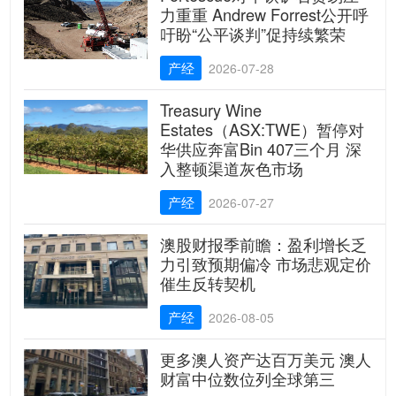
力重重 Andrew Forrest公开呼
吁盼“公平谈判”促持续繁荣
产经
2026-07-28
Treasury Wine
Estates（ASX:TWE）暂停对
华供应奔富Bin 407三个月 深
入整顿渠道灰色市场
产经
2026-07-27
澳股财报季前瞻：盈利增长乏
力引致预期偏冷 市场悲观定价
催生反转契机
产经
2026-08-05
更多澳人资产达百万美元 澳人
财富中位数位列全球第三