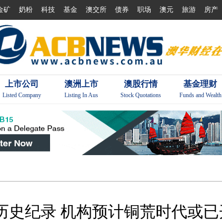
金矿
奶粉
科技
基金
澳交所
债券
职场
澳元
旅游
房产
上市公司
澳洲上市
澳股行情
基金理财
Listed Company
Listing In Aus
Stock Quotations
Funds and Wealth
历史纪录 机构预计铜荒时代或已