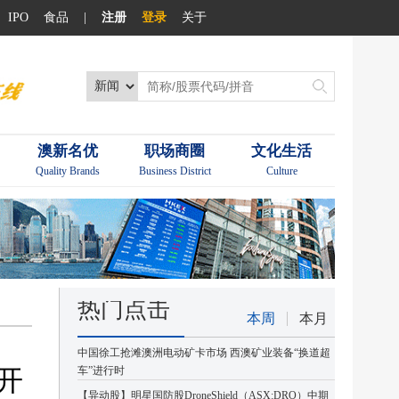
IPO
食品
|
注册
登录
关于
澳新名优
职场商圈
文化生活
Quality Brands
Business District
Culture
热门点击
本周
本月
中国徐工抢滩澳洲电动矿卡市场 西澳矿业装备“换道超
开
车”进行时
【异动股】明星国防股DroneShield（ASX:DRO）中期