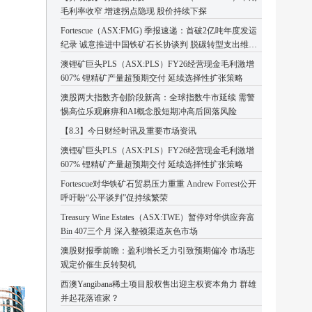
毛利率收窄 增速拐点隐现 股价持续下探
Fortescue（ASX:FMG) 季报速递：首破2亿吨年度发运
纪录 诚意推进中国铁矿石长协谈判 脱碳转型支出维持
高位
澳锂矿巨头PLS（ASX:PLS）FY26经营现金毛利激增
607% 锂精矿产量超预期交付 延续选择性扩张策略
澳股两大指数齐创阶段新高：全球指数牛市延续 需警
惕高位乐观麻痹和AI概念股短期冲高后回落风险
【8.3】今日财经时讯及重要市场资讯
澳锂矿巨头PLS（ASX:PLS）FY26经营现金毛利激增
607% 锂精矿产量超预期交付 延续选择性扩张策略
Fortescue对华铁矿石贸易压力重重 Andrew Forrest公开
呼吁盼“公平谈判”促持续繁荣
Treasury Wine Estates（ASX:TWE）暂停对华供应奔富
Bin 407三个月 深入整顿渠道灰色市场
澳股财报季前瞻：盈利增长乏力引致预期偏冷 市场悲
观定价催生反转契机
西澳Yangibana稀土项目股权售出迎主权资本角力 群雄
并起花落谁家？