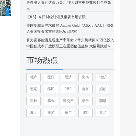
更多澳人资产达百万美元 澳人财富中位数位列全球第
三
【8.5】今日财经时讯及重要市场资讯
美国制裁后寻求破局 Antilles Gold（ASX：AAU）拟引
入美国投资者重构古巴项目结构
算力竞赛能否兑现生产率革命？华尔街拷问AI万亿投入
中国低成本开放模型正在重塑估值坐标 大幅暴跌后AI
板块或迎企稳反弹
市场热点
地产
医疗
经济
海淘
锂矿
悉尼
移民
RBA
金矿
奶粉
科技
基金
澳交所
债券
职场
澳元
旅游
房产
IPO
食品