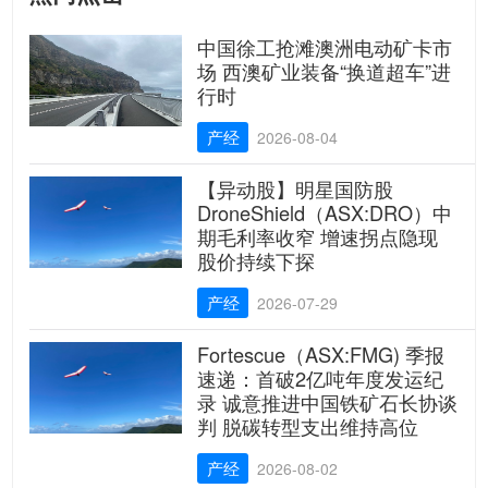
中国徐工抢滩澳洲电动矿卡市
场 西澳矿业装备“换道超车”进
行时
产经
2026-08-04
【异动股】明星国防股
DroneShield（ASX:DRO）中
期毛利率收窄 增速拐点隐现
股价持续下探
产经
2026-07-29
Fortescue（ASX:FMG) 季报
速递：首破2亿吨年度发运纪
录 诚意推进中国铁矿石长协谈
判 脱碳转型支出维持高位
产经
2026-08-02