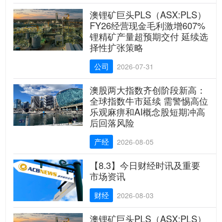
澳锂矿巨头PLS（ASX:PLS）
FY26经营现金毛利激增607%
锂精矿产量超预期交付 延续选
择性扩张策略
公司
2026-07-31
澳股两大指数齐创阶段新高：
全球指数牛市延续 需警惕高位
乐观麻痹和AI概念股短期冲高
后回落风险
产经
2026-08-05
【8.3】今日财经时讯及重要
市场资讯
财经
2026-08-03
澳锂矿巨头PLS（ASX:PLS）