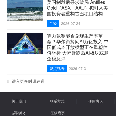
美国制裁后寻求破局 Antilles
Gold（ASX：AAU）拟引入美
国投资者重构古巴项目结构
产经
2026-07-24
算力竞赛能否兑现生产率革
命？华尔街拷问AI万亿投入 中
国低成本开放模型正在重塑估
值坐标 大幅暴跌后AI板块或迎
企稳反弹
观点视野
2026-07-31
进入更多时讯速递

关于我们
联系方式
使用协议
诚聘英才
征稿启事