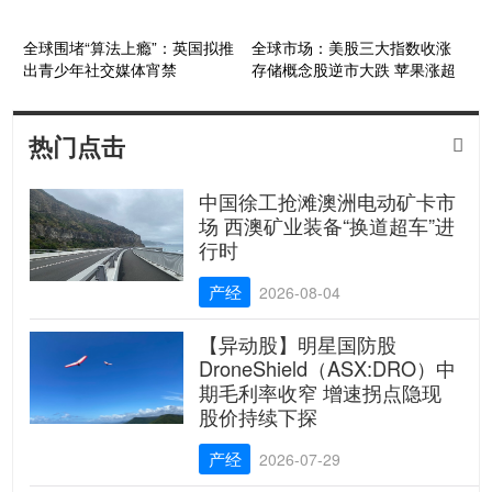
全球围堵“算法上瘾”：英国拟推
全球市场：美股三大指数收涨
出青少年社交媒体宵禁
存储概念股逆市大跌 苹果涨超
4%创历史新高
热门点击

中国徐工抢滩澳洲电动矿卡市
场 西澳矿业装备“换道超车”进
行时
产经
2026-08-04
【异动股】明星国防股
DroneShield（ASX:DRO）中
期毛利率收窄 增速拐点隐现
股价持续下探
产经
2026-07-29