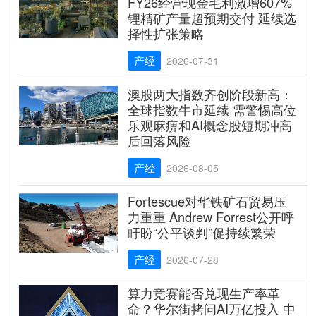
FY26经营现金毛利激增607%
锂精矿产量超预期交付 延续选
择性扩张策略
产经
2026-07-31
澳股两大指数齐创阶段新高：
全球指数牛市延续 需警惕高位
乐观麻痹和AI概念股短期冲高
后回落风险
产经
2026-08-05
Fortescue对华铁矿石贸易压
力重重 Andrew Forrest公开呼
吁盼“公平谈判”促持续繁荣
产经
2026-07-28
算力竞赛能否兑现生产率革
命？华尔街拷问AI万亿投入 中