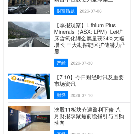
财富话题
2026-07-06
【季报观察】Lithium Plus
Minerals（ASX: LPM）Lei矿
床含氧化锂金属量获34%大幅
增长 三大勘探靶区扩储潜力凸
显
产经
2026-07-30
【7.10】今日财经时讯及重要
市场资讯
财经
2026-07-10
澳股11板块齐遭盈利下修 八
月财报季聚焦前瞻指引与回购
动向
产经
2026-07-28