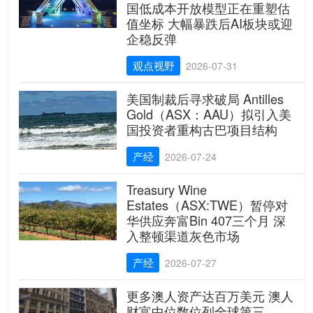
国低成本开放模型正在重塑估
值坐标 大幅暴跌后AI板块或迎
企稳反弹
观点视野
2026-07-31
美国制裁后寻求破局 Antilles
Gold（ASX：AAU）拟引入美
国投资者重构古巴项目结构
产经
2026-07-24
Treasury Wine
Estates（ASX:TWE）暂停对
华供应奔富Bin 407三个月 深
入整顿渠道灰色市场
产经
2026-07-27
更多澳人资产达百万美元 澳人
财富中位数位列全球第三