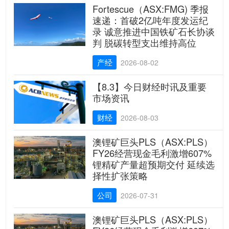
Fortescue（ASX:FMG) 季报
速递：首破2亿吨年度发运纪
录 诚意推进中国铁矿石长协谈
判 脱碳转型支出维持高位
产经
2026-08-02
【8.3】今日财经时讯及重要
市场资讯
财经
2026-08-03
澳锂矿巨头PLS（ASX:PLS）
FY26经营现金毛利激增607%
锂精矿产量超预期交付 延续选
择性扩张策略
公司
2026-07-31
澳锂矿巨头PLS（ASX:PLS）