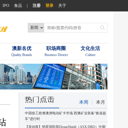
IPO
食品
|
注册
登录
关于
澳新名优
职场商圈
文化生活
Quality Brands
Business District
Culture
热门点击
本周
本月
中国徐工抢滩澳洲电动矿卡市场 西澳矿业装备“换道超
钻
车”进行时
【异动股】明星国防股DroneShield（ASX:DRO）中期