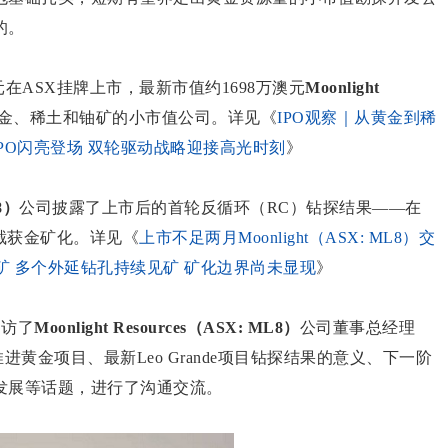
的。
万澳元在ASX挂牌上市，最新市值约1698万澳元
Moonlight
金、稀土和铀矿的小市值公司。详见《
IPO观察｜从黄金到稀
ML8）IPO闪亮登场 双轮驱动战略迎接高光时刻
》
L8）
公司披露了上市后的首轮反循环（RC）钻探结果——在
地表截获金矿化。详见《
上市不足两月Moonlight（ASX: ML8）交
部见矿 多个外延钻孔持续见矿 矿化边界尚未显现
》
约访了
Moonlight Resources（ASX: ML8）
公司董事总经理
黄金项目、最新Leo Grande项目钻探结果的意义、下一阶
发展等话题，进行了沟通交流。