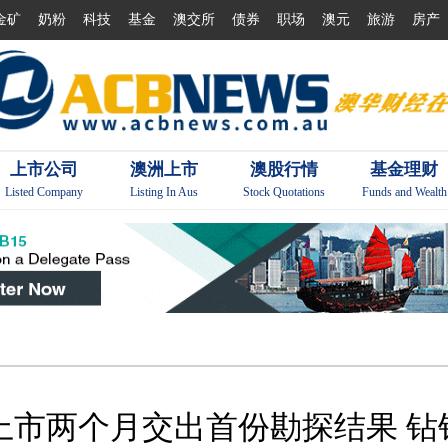
金矿
奶粉
科技
基金
澳交所
债券
职场
澳元
旅游
房产
上市公司
澳洲上市
澳股行情
基金理财
Listed Company
Listing In Aus
Stock Quotations
Funds and Wealth
ML8）上市两个月交出首份勘探结果 钻