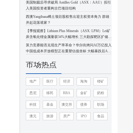
美国制裁后寻求破局 Antilles Gold（ASX：AAU）拟引
入美国投资者重构古巴项目结构
西澳Yangibana稀土项目股权售出迎主权资本角力 群雄
并起花落谁家？
【季报观察】Lithium Plus Minerals（ASX: LPM）Lei矿
床含氧化锂金属量获34%大幅增长 三大勘探靶区扩储潜
力凸显
算力竞赛能否兑现生产率革命？华尔街拷问AI万亿投入
中国低成本开放模型正在重塑估值坐标 大幅暴跌后AI
板块或迎企稳反弹
市场热点
地产
医疗
经济
海淘
锂矿
悉尼
移民
RBA
金矿
奶粉
科技
基金
澳交所
债券
职场
澳元
旅游
房产
IPO
食品