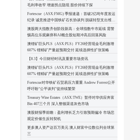
毛利率收窄 增速拐点隐现 股价持续下探
Fortescue（ASX:FMG) 季报速递：首破2亿吨年度发运
纪录 诚意推进中国铁矿石长协谈判 脱碳转型支出维持
高位
澳股两大指数齐创阶段新高：全球指数牛市延续 需警
惕高位乐观麻痹和AI概念股短期冲高后回落风险
澳锂矿巨头PLS（ASX:PLS）FY26经营现金毛利激增
607% 锂精矿产量超预期交付 延续选择性扩张策略
【8.3】今日财经时讯及重要市场资讯
澳锂矿巨头PLS（ASX:PLS）FY26经营现金毛利激增
607% 锂精矿产量超预期交付 延续选择性扩张策略
Fortescue对华铁矿石贸易压力重重 Andrew Forrest公开
呼吁盼“公平谈判”促持续繁荣
Treasury Wine Estates（ASX:TWE）暂停对华供应奔富
Bin 407三个月 深入整顿渠道灰色市场
澳股财报季前瞻：盈利增长乏力引致预期偏冷 市场悲
观定价催生反转契机
更多澳人资产达百万美元 澳人财富中位数位列全球第
三